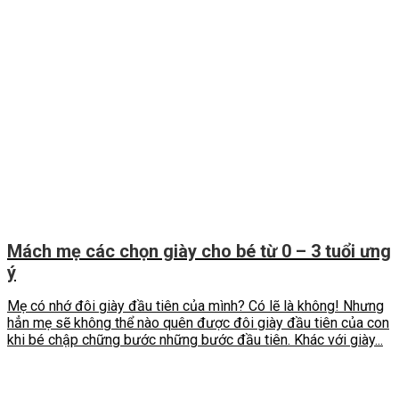
Mách mẹ các chọn giày cho bé từ 0 – 3 tuổi ưng
ý
Mẹ có nhớ đôi giày đầu tiên của mình? Có lẽ là không! Nhưng
hẳn mẹ sẽ không thể nào quên được đôi giày đầu tiên của con
khi bé chập chững bước những bước đầu tiên. Khác với giày...