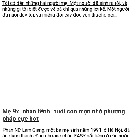
Tôi có đến những hai người mẹ. Một người đã sinh ra tôi, và
những gì tôi biết được về bà chỉ qua những lời kể. Một người
đã nuôi dạy tôi, và miệng đời cay độc vẫn thường gọi...
Mẹ 9x "nhàn tênh" nuôi con mọn nhờ phương
pháp cực hot
Phan Nữ Lam Giang, một bà mẹ sinh năm 1991, ở Hà Nội, đã
áp dụng thành công phương pháp EASY nổi tiếng ở các nước