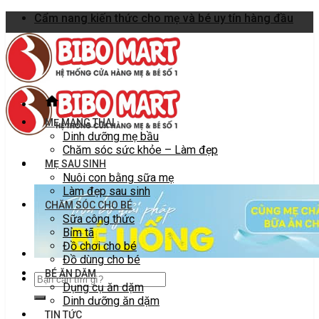
Skip
Cẩm nang kiến thức cho mẹ và bé uy tín hàng đầu
to
content
MẸ MANG THAI
Dinh dưỡng mẹ bầu
Chăm sóc sức khỏe – Làm đẹp
MẸ SAU SINH
Nuôi con bằng sữa mẹ
Làm đẹp sau sinh
CHĂM SÓC CHO BÉ
Sữa công thức
Bỉm tã
Đồ chơi cho bé
Đồ dùng cho bé
BÉ ĂN DẶM
Dụng cụ ăn dặm
Dinh dưỡng ăn dặm
TIN TỨC