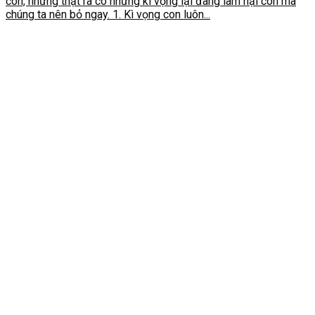
con, nhưng thật ra có những kì vọng lại đang làm hại con mà
chúng ta nên bỏ ngay. 1. Kì vọng con luôn...