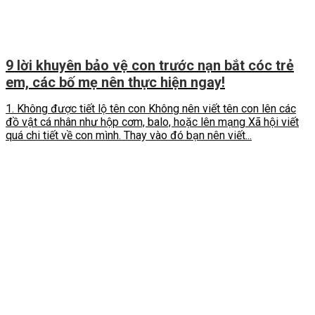
9 lời khuyên bảo vệ con trước nạn bắt cóc trẻ
em, các bố mẹ nên thực hiện ngay!
1. Không được tiết lộ tên con Không nên viết tên con lên các
đồ vật cá nhân như hộp cơm, balo, hoặc lên mạng Xã hội viết
quá chi tiết về con mình. Thay vào đó bạn nên viết...