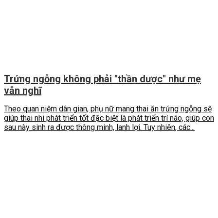
Trứng ngỗng không phải "thần dược" như mẹ
vẫn nghĩ
Theo quan niệm dân gian, phụ nữ mang thai ăn trứng ngỗng sẽ
giúp thai nhi phát triển tốt đặc biệt là phát triển trí não, giúp con
sau này sinh ra được thông minh, lanh lợi. Tuy nhiên, các...