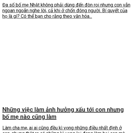
Đa số bố mẹ Nhật không phải dùng đến đòn roi nhưng con vẫn
ngoan ngoãn nghe lời, cả khi ở chốn đông người. Bí quyết của
họ là gì? Có thể bạn cho rằng theo văn hóa...
Những việc làm ảnh hưởng xấu tới con nhưng
bố mẹ nào cũng làm
Làm cha mẹ, ai ai cũng đều kì vọng những điều nhất định ở