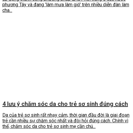
phương Tây và đang 'làm mưa làm gió' trên nhiều diễn đàn làm
cha...
4 lưu ý chăm sóc da cho trẻ sơ sinh đúng cách
Da của trẻ sơ sinh rất nhạy cảm, thời gian đầu đời là giai đoạn
trẻ cần nhiều sự chăm sóc nhất và đòi hỏi đúng cách. Chính vì
thế, chăm sóc da cho trẻ sơ sinh mẹ cần chú...