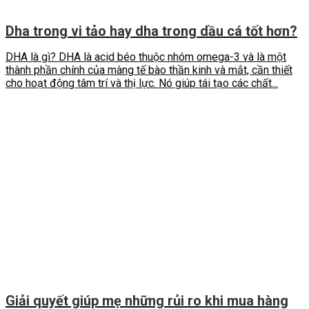
Dha trong vi tảo hay dha trong dầu cá tốt hơn?
DHA là gì? DHA là acid béo thuộc nhóm omega-3 và là một
thành phần chính của màng tế bào thần kinh và mắt, cần thiết
cho hoạt động tâm trí và thị lực. Nó giúp tái tạo các chất...
Giải quyết giúp mẹ những rủi ro khi mua hàng