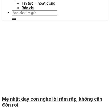
Tin tức – hoạt động
Báo chí
Mẹ nhật dạy con nghe lời răm rắp, không cần
đòn roi