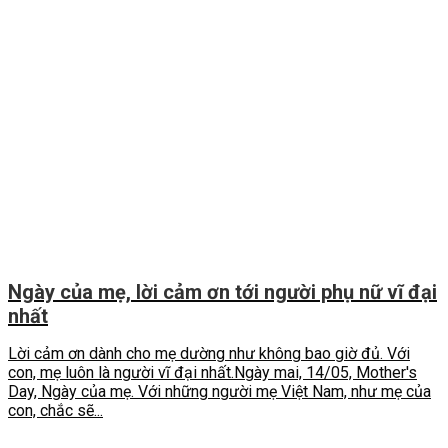
Ngày của mẹ, lời cảm ơn tới người phụ nữ vĩ đại
nhất
Lời cảm ơn dành cho mẹ dường như không bao giờ đủ. Với
con, mẹ luôn là người vĩ đại nhất.Ngày mai, 14/05, Mother's
Day, Ngày của mẹ. Với những người mẹ Việt Nam, như mẹ của
con, chắc sẽ...