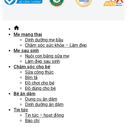
Mẹ mang thai
Dinh dưỡng mẹ bầu
Chăm sóc sức khỏe – Làm đẹp
Mẹ sau sinh
Nuôi con bằng sữa mẹ
Làm đẹp sau sinh
Chăm sóc cho bé
Sữa công thức
Bỉm tã
Đồ chơi cho bé
Đồ dùng cho bé
Bé ăn dặm
Dụng cụ ăn dặm
Dinh dưỡng ăn dặm
Tin tức
Tin tức – hoạt động
Báo chí