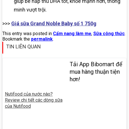
giúp bé hấp thu DHA tốt, khỏe mạnh hơn, thông
minh vượt trội.
>>>
Giá sữa Grand Noble Baby số 1 750g
This entry was posted in
Cẩm nang làm mẹ
,
Sữa công thức
.
Bookmark the
permalink
.
TIN LIÊN QUAN
Tải App Bibomart để
mua hàng thuận tiện
hơn!
Nutifood của nước nào?
Review chi tiết các dòng sữa
của Nutifood