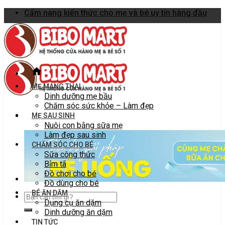
Skip
Cẩm nang kiến thức cho mẹ và bé uy tín hàng đầu
to
content
MẸ MANG THAI
Dinh dưỡng mẹ bầu
Chăm sóc sức khỏe – Làm đẹp
MẸ SAU SINH
Nuôi con bằng sữa mẹ
Làm đẹp sau sinh
CHĂM SÓC CHO BÉ
Sữa công thức
Bỉm tã
Đồ chơi cho bé
Đồ dùng cho bé
BÉ ĂN DẶM
Dụng cụ ăn dặm
Dinh dưỡng ăn dặm
TIN TỨC