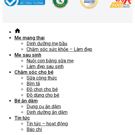
Mẹ mang thai
Dinh dưỡng mẹ bầu
Chăm sóc sức khỏe – Làm đẹp
Mẹ sau sinh
Nuôi con bằng sữa mẹ
Làm đẹp sau sinh
Chăm sóc cho bé
Sữa công thức
Bỉm tã
Đồ chơi cho bé
Đồ dùng cho bé
Bé ăn dặm
Dụng cụ ăn dặm
Dinh dưỡng ăn dặm
Tin tức
Tin tức – hoạt động
Báo chí