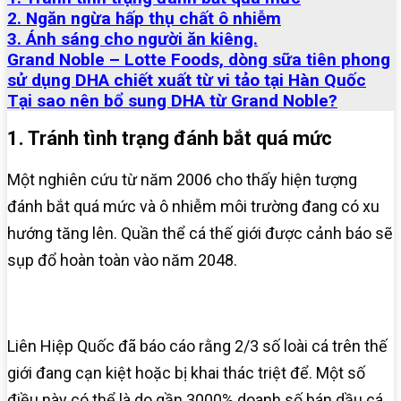
2. Ngăn ngừa hấp thụ chất ô nhiễm
3. Ánh sáng cho người ăn kiêng.
Grand Noble – Lotte Foods, dòng sữa tiên phong
sử dụng DHA chiết xuất từ vi tảo tại Hàn Quốc
Tại sao nên bổ sung DHA từ Grand Noble?
1. Tránh tình trạng đánh bắt quá mức
Một nghiên cứu từ năm 2006 cho thấy hiện tượng
đánh bắt quá mức và ô nhiễm môi trường đang có xu
hướng tăng lên. Quần thể cá thế giới được cảnh báo sẽ
sụp đổ hoàn toàn vào năm 2048.
Liên Hiệp Quốc đã báo cáo rằng 2/3 số loài cá trên thế
giới đang cạn kiệt hoặc bị khai thác triệt để. Một số
điều này có thể là do gần 3000% doanh số bán dầu cá