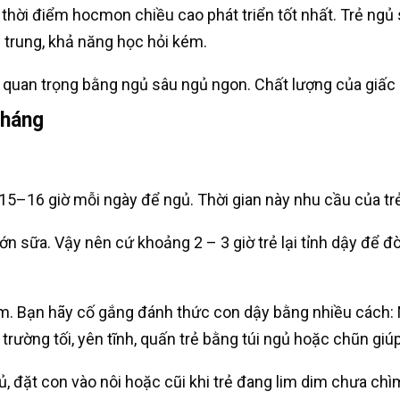
 thời điểm hocmon chiều cao phát triển tốt nhất. Trẻ ngủ 
 trung, khả năng học hỏi kém.
ng quan trọng bằng ngủ sâu ngủ ngon. Chất lượng của giấc
tháng
15–16 giờ mỗi ngày để ngủ. Thời gian này nhu cầu của trẻ
n sữa. Vậy nên cứ khoảng 2 – 3 giờ trẻ lại tỉnh dậy để đò
. Bạn hãy cố gắng đánh thức con dậy bằng nhiều cách: Mở
rường tối, yên tĩnh, quấn trẻ bằng túi ngủ hoặc chũn giúp
gủ, đặt con vào nôi hoặc cũi khi trẻ đang lim dim chưa chì