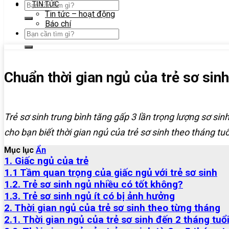
TIN TỨC
Tin tức – hoạt động
Báo chí
Chuẩn thời gian ngủ của trẻ sơ sin
Trẻ sơ sinh trung bình tăng gấp 3 lần trọng lượng sơ sin
cho bạn biết thời gian ngủ của trẻ sơ sinh theo tháng tuổ
Mục lục
Ẩn
1. Giấc ngủ của trẻ
1.1 Tầm quan trọng của giấc ngủ với trẻ sơ sinh
1.2. Trẻ sơ sinh ngủ nhiều có tốt không?
1.3. Trẻ sơ sinh ngủ ít có bị ảnh hưởng
2. Thời gian ngủ của trẻ sơ sinh theo từng tháng
2.1. Thời gian ngủ của trẻ sơ sinh đến 2 tháng tuổ