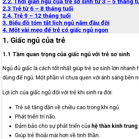
2.2. Thời gian ngủ của trẻ sơ sinh từ 3 – 5 tháng t
2.3 Trẻ từ 6 – 8 tháng tuổi
2.4. Trẻ 9 – 12 tháng tuổi
3. Biểu đồ tóm tắt lịch ngủ năm đầu đời
4. Một vài mẹo để trẻ có giấc ngủ ngon
1. Giấc ngủ của trẻ
1.1 Tầm quan trọng của giấc ngủ với trẻ sơ sinh
Ngủ đủ giấc là cách tốt nhất giúp trẻ sơ sinh lớn nhanh hơn
dùng để ngủ. Một phần vì chưa quen với ánh sáng bên n
Lợi ích của giấc ngủ đối với trẻ khi sinh ra đời:
Trẻ sẽ tăng dần về chiều cao trong khi ngủ.
Phát triển trí não.
Đảm bảo cho sự phát triển của
hệ thần kinh trung
Giúp trẻ thoải mái hơn về tinh thần.