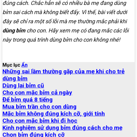
đúng cách. Chắc hẳn sẽ có nhiều bà mẹ đang dùng
bỉm sai cách mà không biết đấy. Vì thế, bài viết dưới
đây sẽ chỉ ra một số lỗi mà mẹ thường mắc phải khi
dùng bỉm
cho con. Hãy xem mẹ có đang mắc các lỗi
này trong quá trình dùng bỉm cho con không nhé!
Mục lục
Ẩn
Những sai lầm thường gặp của mẹ khi cho trẻ
dùng bỉm
Dùng lại bỉm cũ
Cho con mặc bỉm cả ngày
Để bỉm quá 8 tiếng
Mua bỉm trần cho con dùng
Mặc bỉm không đúng kích cỡ, giới tính
Cho con mặc bỉm khi đi học
Kinh nghiệm sử dụng bỉm đúng cách cho mẹ
Chọn bỉm đúng kích cỡ