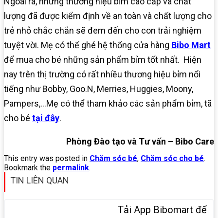
Ngoài ra, những thương hiệu bỉm cao cấp và chất
lượng đã được kiểm định về an toàn và chất lượng cho
trẻ nhỏ chắc chắn sẽ đem đến cho con trải nghiệm
tuyệt vời. Mẹ có thể ghé hệ thống cửa hàng
Bibo Mart
để mua cho bé những sản phẩm bỉm tốt nhất.
Hiện
nay trên thị trường có rất nhiều thương hiệu bỉm nổi
tiếng như Bobby, Goo.N, Merries, Huggies, Moony,
Pampers,…
Mẹ có thể tham khảo các sản phẩm bỉm, tã
cho bé
tại đây
.
Phòng Đào tạo và Tư vấn – Bibo Care
This entry was posted in
Chăm sóc bé
,
Chăm sóc cho bé
.
Bookmark the
permalink
.
TIN LIÊN QUAN
Tải App Bibomart để