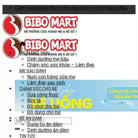
Skip
Cẩm nang kiến thức cho mẹ và bé uy tín hàng đầu
to
content
MẸ MANG THAI
Dinh dưỡng mẹ bầu
Chăm sóc sức khỏe – Làm đẹp
MẸ SAU SINH
Nuôi con bằng sữa mẹ
Làm đẹp sau sinh
CHĂM SÓC CHO BÉ
Sữa công thức
Bỉm tã
Đồ chơi cho bé
Đồ dùng cho bé
BÉ ĂN DẶM
Dụng cụ ăn dặm
Dinh dưỡng ăn dặm
TIN TỨC