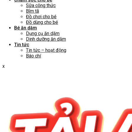
Sữa công thức
Bỉm tã
Đồ chơi cho bé
Đồ dùng cho bé
Bé ăn dặm
Dụng cụ ăn dặm
Dinh dưỡng ăn dặm
Tin tức
Tin tức – hoạt động
Báo chí
x