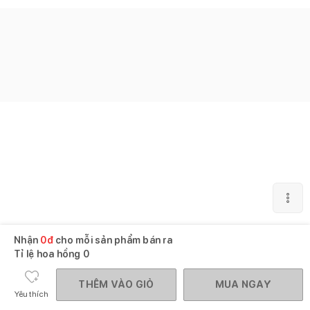
Nhận
0
đ
cho mỗi sản phẩm bán ra
Tỉ lệ hoa hồng
0
THÊM VÀO GIỎ
MUA NGAY
Yêu thích