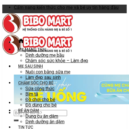
Skip
Cẩm nang kiến thức cho mẹ và bé uy tín hàng đầu
to
content
MẸ MANG THAI
Dinh dưỡng mẹ bầu
Chăm sóc sức khỏe – Làm đẹp
MẸ SAU SINH
Nuôi con bằng sữa mẹ
Làm đẹp sau sinh
CHĂM SÓC CHO BÉ
Sữa công thức
Bỉm tã
Đồ chơi cho bé
Đồ dùng cho bé
BÉ ĂN DẶM
Dụng cụ ăn dặm
Dinh dưỡng ăn dặm
TIN TỨC