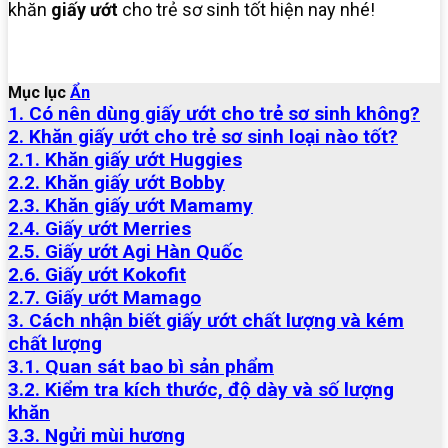
khăn
giấy ướt
cho trẻ sơ sinh tốt hiện nay nhé!
Mục lục
Ẩn
1. Có nên dùng giấy ướt cho trẻ sơ sinh không?
2. Khăn giấy ướt cho trẻ sơ sinh loại nào tốt?
2.1. Khăn giấy ướt Huggies
2.2. Khăn giấy ướt Bobby
2.3. Khăn giấy ướt Mamamy
2.4. Giấy ướt Merries
2.5. Giấy ướt Agi Hàn Quốc
2.6. Giấy ướt Kokofit
2.7. Giấy ướt Mamago
3. Cách nhận biết giấy ướt chất lượng và kém
chất lượng
3.1. Quan sát bao bì sản phẩm
3.2. Kiểm tra kích thước, độ dày và số lượng
khăn
3.3. Ngửi mùi hương