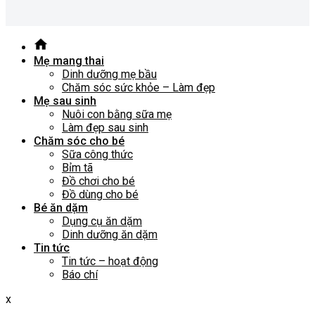
Mẹ mang thai
Dinh dưỡng mẹ bầu
Chăm sóc sức khỏe – Làm đẹp
Mẹ sau sinh
Nuôi con bằng sữa mẹ
Làm đẹp sau sinh
Chăm sóc cho bé
Sữa công thức
Bỉm tã
Đồ chơi cho bé
Đồ dùng cho bé
Bé ăn dặm
Dụng cụ ăn dặm
Dinh dưỡng ăn dặm
Tin tức
Tin tức – hoạt động
Báo chí
x