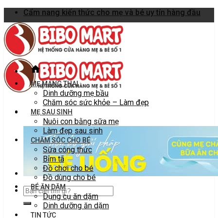
Skip
Cẩm nang kiến thức cho mẹ và bé uy tín hàng đầu
to
content
MẸ MANG THAI
Dinh dưỡng mẹ bầu
Chăm sóc sức khỏe – Làm đẹp
MẸ SAU SINH
Nuôi con bằng sữa mẹ
Làm đẹp sau sinh
CHĂM SÓC CHO BÉ
Sữa công thức
Bỉm tã
Đồ chơi cho bé
Đồ dùng cho bé
BÉ ĂN DẶM
Dụng cụ ăn dặm
Dinh dưỡng ăn dặm
TIN TỨC