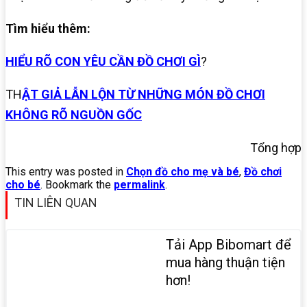
Tìm hiểu thêm:
HIỂU RÕ CON YÊU CẦN ĐỒ CHƠI GÌ
?
TH
ẬT GIẢ LẪN LỘN TỪ NHỮNG MÓN ĐỒ CHƠI
KHÔNG RÕ NGUỒN GỐC
Tổng hợp
This entry was posted in
Chọn đồ cho mẹ và bé
,
Đồ chơi
cho bé
. Bookmark the
permalink
.
TIN LIÊN QUAN
Tải App Bibomart để
mua hàng thuận tiện
hơn!