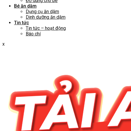
Đồ dùng cho bé
Bé ăn dặm
Dụng cụ ăn dặm
Dinh dưỡng ăn dặm
Tin tức
Tin tức – hoạt động
Báo chí
x