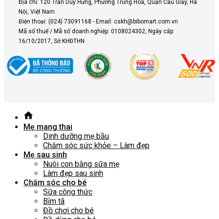
Địa chỉ: 120 Trần Duy Hưng, Phường Trung Hòa, Quận Cầu Giấy, Hà
Nội, Việt Nam
Điện thoại: (024) 73091168 - Email: cskh@bibomart.com.vn
Mã số thuế / Mã số doanh nghiệp: 0108024302, Ngày cấp:
16/10/2017, Sở KHĐTHN
Mẹ mang thai
Dinh dưỡng mẹ bầu
Chăm sóc sức khỏe – Làm đẹp
Mẹ sau sinh
Nuôi con bằng sữa mẹ
Làm đẹp sau sinh
Chăm sóc cho bé
Sữa công thức
Bỉm tã
Đồ chơi cho bé