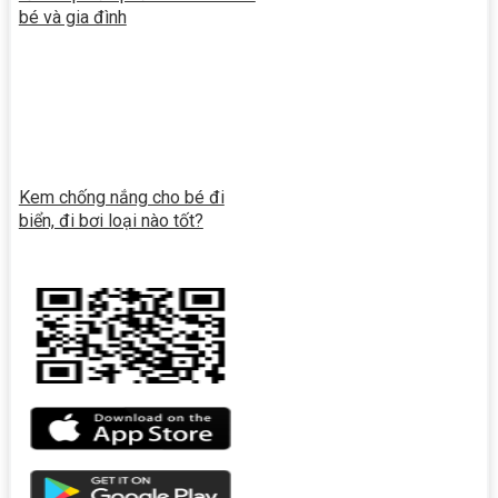
bé và gia đình
Kem chống nắng cho bé đi
biển, đi bơi loại nào tốt?