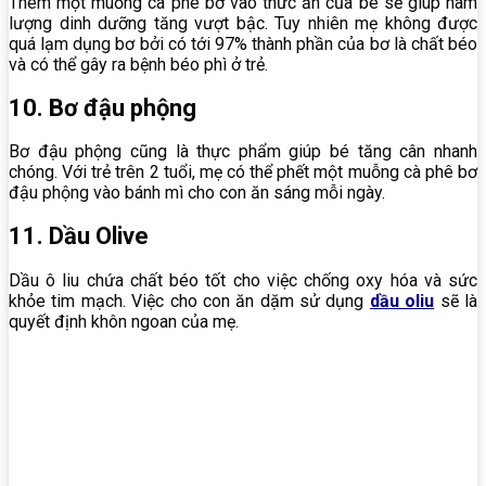
Thêm một muỗng cà phê bơ vào thức ăn của bé sẽ giúp hàm
lượng dinh dưỡng tăng vượt bậc. Tuy nhiên mẹ không được
quá lạm dụng bơ bởi có tới 97% thành phần của bơ là chất béo
và có thể gây ra bệnh béo phì ở trẻ.
10. Bơ đậu phộng
Bơ đậu phộng cũng là thực phẩm giúp bé tăng cân nhanh
chóng. Với trẻ trên 2 tuổi, mẹ có thể phết một muỗng cà phê bơ
đậu phộng vào bánh mì cho con ăn sáng mỗi ngày.
11. Dầu Olive
Dầu ô liu chứa chất béo tốt cho việc chống oxy hóa và sức
khỏe tim mạch. Việc cho con ăn dặm sử dụng
dầu oliu
sẽ là
quyết định khôn ngoan của mẹ.