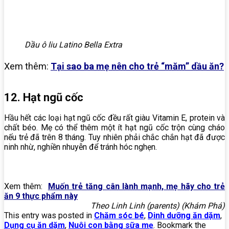
Dầu ô liu Latino Bella Extra
Xem thêm:
Tại sao ba mẹ nên cho trẻ “măm” dầu ăn?
12. Hạt ngũ cốc
Hầu hết các loại hạt ngũ cốc đều rất giàu Vitamin E, protein và
chất béo. Mẹ có thể thêm một ít hạt ngũ cốc trộn cùng cháo
nếu trẻ đã trên 8 tháng. Tuy nhiên phải chắc chắn hạt đã được
ninh nhừ, nghiền nhuyễn để tránh hóc nghẹn.
Xem thêm:
Muốn trẻ tăng cân lành mạnh, mẹ hãy cho trẻ
ăn 9 thực phẩm này
Theo Linh Linh (parents) (Khám Phá)
This entry was posted in
Chăm sóc bé
,
Dinh dưỡng ăn dặm
,
Dụng cụ ăn dặm
,
Nuôi con bằng sữa mẹ
. Bookmark the