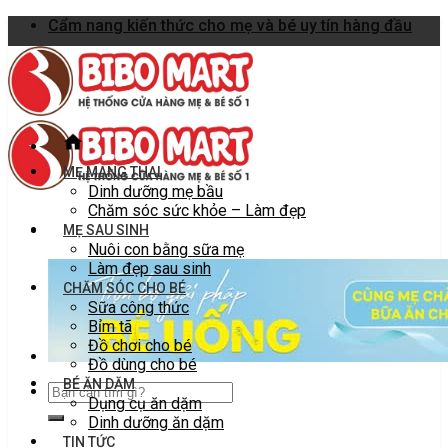
Skip
Cẩm nang kiến thức cho mẹ và bé uy tín hàng đầu
to
content
MẸ MANG THAI
Dinh dưỡng mẹ bầu
Chăm sóc sức khỏe – Làm đẹp
MẸ SAU SINH
Nuôi con bằng sữa mẹ
Làm đẹp sau sinh
CHĂM SÓC CHO BÉ
Sữa công thức
Bỉm tã
Đồ chơi cho bé
Đồ dùng cho bé
BÉ ĂN DẶM
Dụng cụ ăn dặm
Dinh dưỡng ăn dặm
TIN TỨC