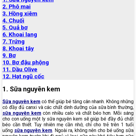
2. Phô mai
3. Hồng xiêm
4. Chuối
5. Quả bơ
6. Khoai lang
7. Trứng
8. Khoai tây
9. Bơ
10. Bơ đậu phộng
11. Dầu Olive
12. Hạt ngũ cốc
1. Sữa nguyên kem
Sữa nguyên kem
có thể giúp bé tăng cân nhanh. Không những
có đầy đủ canxi và các chất dinh dưỡng của sữa bình thường,
sữa nguyên kem
còn nhiều calo và chất béo hơn. Mỗi sáng
cho con uống một ly sữa nguyên kem sẽ giúp bé đầy đủ chất
béo cần thiết. Tuy nhiên mẹ cần nhớ, chỉ cho trẻ trên 1 tuổi
uống
sữa nguyên kem
. Ngoài ra, không nên cho bé uống sữa