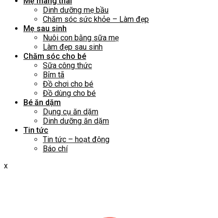
Mẹ mang thai
Dinh dưỡng mẹ bầu
Chăm sóc sức khỏe – Làm đẹp
Mẹ sau sinh
Nuôi con bằng sữa mẹ
Làm đẹp sau sinh
Chăm sóc cho bé
Sữa công thức
Bỉm tã
Đồ chơi cho bé
Đồ dùng cho bé
Bé ăn dặm
Dụng cụ ăn dặm
Dinh dưỡng ăn dặm
Tin tức
Tin tức – hoạt động
Báo chí
x