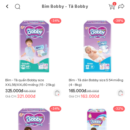
0
Bỉm Bobby - Tã Bobby
-
34
%
-
38
%
Bỉm - Tã quần Bobby size
Bỉm - Tã dán Bobby size S 54 miếng
XXL56/XXL60 miếng (15 - 25kg)
(4 - 8kg)
325.000
đ
165.000
đ
495.000
đ
265.000
đ
321.000
đ
163.000
đ
Giá CH:
Giá CH:
-
34
%
-
32
%