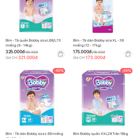
Bỉm - Tã quần Bobby size L68/L70
Bỉm - Tã dán Bobby size XL - 36
miếng (9 - 14kg)
miếng (12 - 17kg)
325.000
đ
175.000
đ
495.000
đ
258.000
đ
321.000
đ
173.000
đ
Giá CH:
Giá CH:
-
40
%
-
29
%
Bỉm - Tã dán Bobby size L 68 miếng
Bỉm Bobby quần XXL28 Trên 16kg