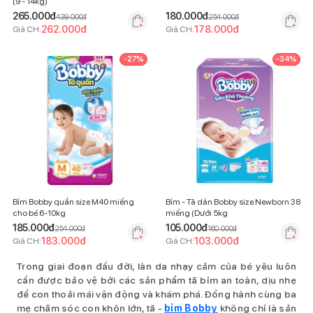
(9 - 14kg)
265.000
đ
180.000
đ
439.000
đ
254.000
đ
262.000
đ
178.000
đ
Giá CH:
Giá CH:
-
27
%
-
34
%
Bỉm Bobby quần size M40 miếng
Bỉm - Tã dán Bobby size Newborn 38
cho bé 6-10kg
miếng (Dưới 5kg
185.000
đ
105.000
đ
254.000
đ
160.000
đ
183.000
đ
103.000
đ
Giá CH:
Giá CH:
Trong giai đoạn đầu đời, làn da nhạy cảm của bé yêu luôn
cần được bảo vệ bởi các sản phẩm tã bỉm an toàn, dịu nhẹ
để con thoải mái vận động và khám phá. Đồng hành cùng ba
mẹ chăm sóc con khôn lớn, tã -
bỉm Bobby
không chỉ là sản