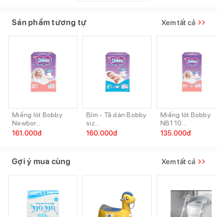
Sản phẩm tương tự
Xem tất cả
Miếng lót Bobby
Bỉm - Tã dán Bobby
Miếng lót Bobby
Newbor...
siz...
NB1 10...
161.000
đ
160.000
đ
135.000
đ
Gợi ý mua cùng
Xem tất cả