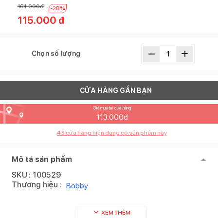
161.000
đ
-
28
%
115.000
đ
Chọn số lượng
CỬA HÀNG GẦN BẠN
Giá mua tại cửa hàng
113.000
đ
43
cửa hàng hiện đang có sản phẩm này
Mô tả sản phẩm
SKU :
100529
Thương hiệu :
Bobby
XEM THÊM