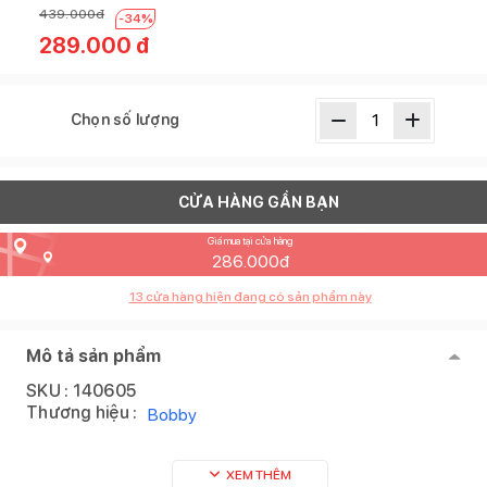
439.000
đ
-
34
%
289.000
đ
Chọn số lượng
CỬA HÀNG GẦN BẠN
Giá mua tại cửa hàng
286.000
đ
13
cửa hàng hiện đang có sản phẩm này
Mô tả sản phẩm
SKU :
140605
Thương hiệu :
Bobby
XEM THÊM