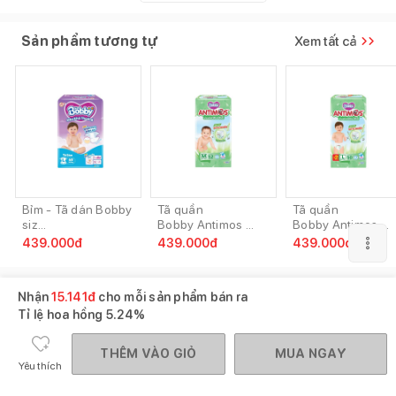
Sản phẩm tương tự
Xem tất cả
Bỉm - Tã dán Bobby
Tã quần
Tã quần
siz...
Bobby Antimos ...
Bobby Antimos ...
439.000
đ
439.000
đ
439.000
đ
Gợi ý mua cùng
Xem tất cả
Nhận
15.141
đ
cho mỗi sản phẩm bán ra
Tỉ lệ hoa hồng
5.24%
THÊM VÀO GIỎ
MUA NGAY
Yêu thích