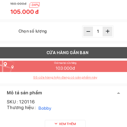
160.000
đ
-
34
%
105.000
đ
Chọn số lượng
CỬA HÀNG GẦN BẠN
Giá mua tại cửa hàng
103.000
đ
55
cửa hàng hiện đang có sản phẩm này
Mô tả sản phẩm
SKU :
120116
Thương hiệu :
Bobby
XEM THÊM