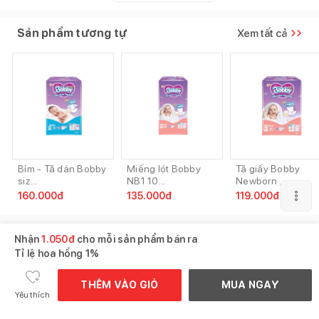
Sản phẩm tương tự
Xem tất cả
Bỉm - Tã dán Bobby
Miếng lót Bobby
Tã giấy Bobby
siz...
NB1 10...
Newborn ...
160.000
đ
135.000
đ
119.000
đ
Gợi ý mua cùng
Xem tất cả
Nhận
1.050
đ
cho mỗi sản phẩm bán ra
Tỉ lệ hoa hồng
1%
THÊM VÀO GIỎ
MUA NGAY
Yêu thích