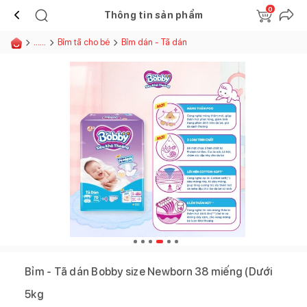
0
Thông tin sản phẩm
......
Bỉm tã cho bé
Bỉm dán - Tã dán
Bỉm - Tã dán Bobby size Newborn 38 miếng (Dưới
5kg