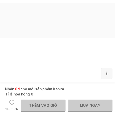
Nhận
0
đ
cho mỗi sản phẩm bán ra
Tỉ lệ hoa hồng
0
THÊM VÀO GIỎ
MUA NGAY
Yêu thích