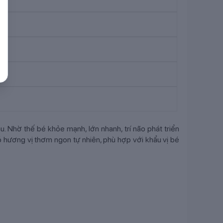
 Nhờ thế bé khỏe mạnh, lớn nhanh, trí não phát triển
ó hương vị thơm ngon tự nhiên, phù hợp với khẩu vị bé