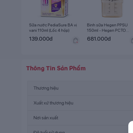
Sữa nước PediaSure BA vị
Bình sữa Hegen PPSU
vani 110ml (Lốc 4 hộp)
150ml - Hegen PCTO
Feeding Botle PPSU
139.000
đ
681.000
đ
Thông Tin Sản Phẩm
Thương hiệu
Xuất xứ thương hiệu
Nơi sản xuất
Độ tuổi sử dụng