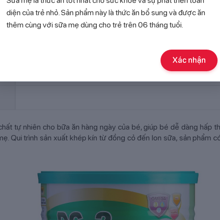
Sữa mẹ là thức ăn tốt nhất cho sức khỏe và sự phát triển toàn
diện của trẻ nhỏ. Sản phẩm này là thức ăn bổ sung và được ăn
thêm cùng với sữa mẹ dùng cho trẻ trên 06 tháng tuổi.
Xác nhận
t tự nhiên cho bữa ăn hàng ngày của bé, giúp bé dễ dàng hấp thu.
mẹ. Qui trình sản xuất khép kín từ đồng cỏ đến lon sữa, sản phẩm c