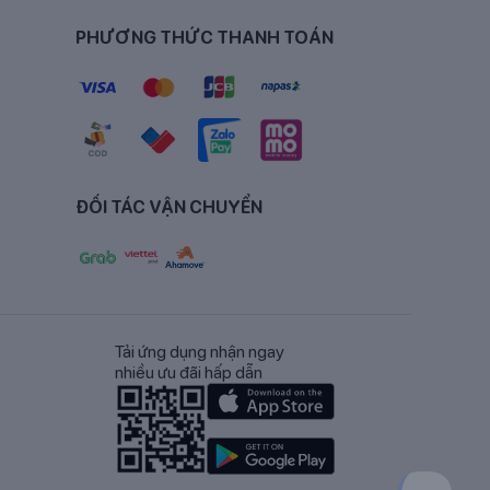
sơ sinh. Nhờ vậy,
sữa dê công thức DG-2
400g giúp bé
oàn diện của trẻ.
PHƯƠNG THỨC THANH TOÁN
ết mà còn hạn chế tối đa các hiện tượng nôn trớ, quấy
ĐỐI TÁC VẬN CHUYỂN
Tải ứng dụng nhận ngay
nhiều ưu đãi hấp dẫn