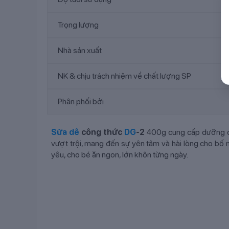
Trọng lượng
Nhà sản xuất
NK & chịu trách nhiệm về chất lượng SP
Phân phối bởi
Sữa dê
công thức
DG
-2
400g cung cấp dưỡng chấ
vượt trội, mang đến sự yên tâm và hài lòng cho bố 
yêu, cho bé ăn ngon, lớn khôn từng ngày.