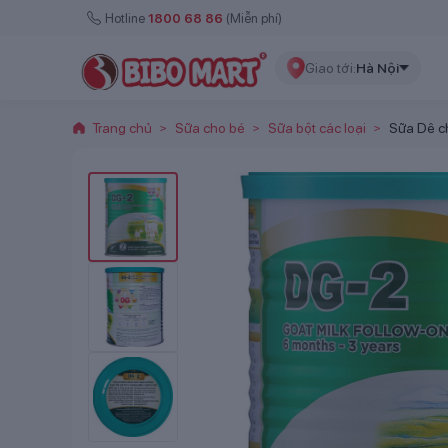
Hotline
1800 68 86
(Miễn phí)
Giao tới:
Hà Nội
Trang chủ
Sữa cho bé
Sữa bột các loại
Sữa Dê c
>
>
>