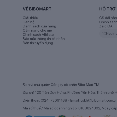
- Khác với sữa bò, sữa dê công thức mang trong mình 
yêu dễ dàng dung nạp, mang đến nguồn dưỡng chất tự 
VỀ BIBOMART
HỖ TRỢ
- Không những thế, sữa dê công thức thuần tự nhiên
Giới thiệu
CS đổi hàn
Liên hệ
Chính sác
khóc, no hơi, táo bón hay kén sữa mẹ thường gặp ở
Danh sách cửa hàng
Zalo OA
Cẩm nang cho mẹ
Cho bé phát triển toàn diện
Hotlin
Chính sách Affiliate
Bảo mật thông tin cá nhân
Bản tin tuyển dụng
Đơn vị chủ quản: Công ty cổ phần Bibo Mart TM
Địa chỉ: 120 Trần Duy Hưng, Phường Yên Hòa, Thành phố H
Điện thoại: (024) 73091168 - Email: cskh@bibomart.com.v
Mã số thuế / Mã số doanh nghiệp: 0108024302, Ngày cấ