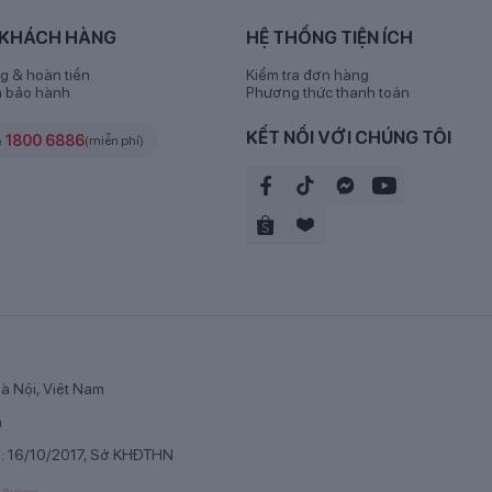
bản chất dinh dưỡng lành tính, dễ dàng tương thích cơ thể của trẻ 
nhiên không qua các bước xử lý, đặc biệt có lợi cho sự phát triển t
 KHÁCH HÀNG
HỆ THỐNG TIỆN ÍCH
 khi được bé hấp thụ không chỉ mang tới nguồn năng lượng cần thi
g & hoàn tiền
Kiểm tra đơn hàng
h bảo hành
Phương thức thanh toán
 các sản phẩm sữa bò công thức thông thường.
KẾT NỐI VỚI CHÚNG TÔI
e
1800 6886
(miễn phí)
à Nội, Việt Nam
n
p: 16/10/2017, Sở KHĐTHN