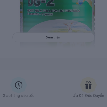
Xem thêm
Sữa
dê công thức DG-2
DG
Giao hàng siêu tốc
Ưu Đãi Độc Quyền