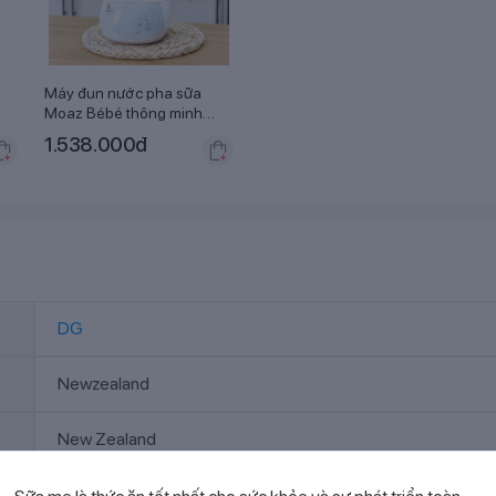
Máy đun nước pha sữa
Moaz Bébé thông minh
MB-002
1.538.000
đ
DG
Newzealand
New Zealand