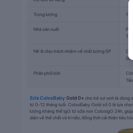
Trọng lượng
12
Nhà sản xuất
PI
Tần
NK & chịu trách nhiệm về chất lượng SP
Côn
Số 
Phân phối bởi
Côn
Tần
Sữa ColosBaby
Gold 0+
cho trẻ sơ sinh là dòng
từ 0-12 tháng tuổi. ColosBaby Gold số 0 là lựa ch
lượng kháng thể IgG từ sữa non ColosIgG 24h, giúp
diện về thể chất và trí não, đồng thời cải thiện tiêu 