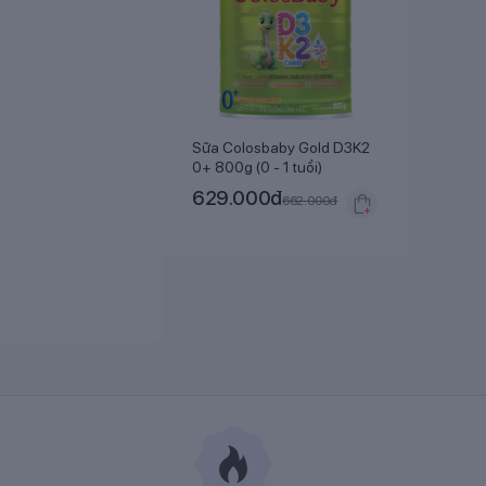
Sữa Colosbaby Gold D3K2
0+ 800g (0 - 1 tuổi)
629.000
đ
662.000
đ