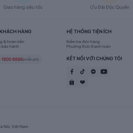
Giao hàng siêu tốc
Ưu Đãi Độc Quyền
 ColosBaby Gold 0+ 800g (0-12M) New
 KHÁCH HÀNG
HỆ THỐNG TIỆN ÍCH
 số 0+
g & hoàn tiền
Kiểm tra đơn hàng
h bảo hành
Phương thức thanh toán
aby Gold số 0+
800g bao gồm:
KẾT NỐI VỚI CHÚNG TÔI
e
1800 6886
(miễn phí)
Sữa non ColosIgG 24h, Lactium, Choline, Taurine, Chất xơ hòa tan (F
en, Sắt, Kẽm.
 Pan
à Nội, Việt Nam