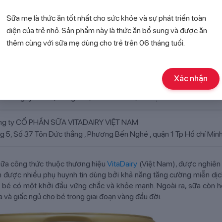
Sữa mẹ là thức ăn tốt nhất cho sức khỏe và sự phát triển toàn
00g
diện của trẻ nhỏ. Sản phẩm này là thức ăn bổ sung và được ăn
thêm cùng với sữa mẹ dùng cho trẻ trên 06 tháng tuổi.
NGXIANG YIGAO IMPORT AND EXPORT TRADING CO.,LTD
g 5, Số 37 Tôn Đức thắng , Phương Bến Nghé , quận 1 Tp Hồ chí Min
Xác nhận
g ty CỔ PHẦN SỮA VITADAIRY VIỆT NAM
368 Nguyễn Trãi, Trung Văn, Nam Từ Liêm, Hà Nội
g ty CỔ PHẦN SỮA VITADAIRY VIỆT NAM
g 5, Số 37 Tôn Đức thắng , Phương Bến Nghé , quận 1 Tp Hồ chí Min
 sữa công thức thuộc thương hiệu
VitaDairy
(Việt Nam), được nghiên 
ọn được nhiều phụ huynh tin dùng bởi khả năng tăng cường miễn dị
 bé có một khởi đầu vững chắc và khỏe mạnh. Ngoài ra, sữa còn hỗ
hóa và giấc ngủ cho bé trong giai đoạn vàng đầu đời.