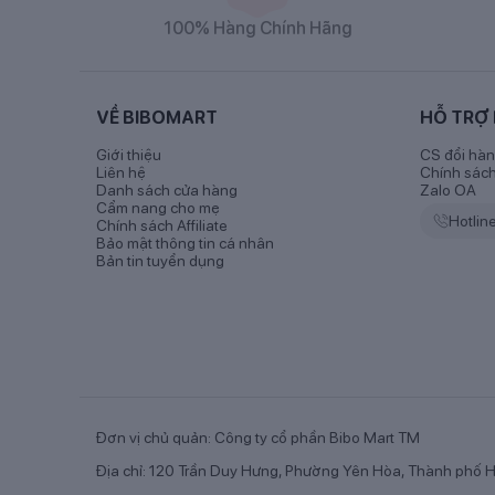
100% Hàng Chính Hãng
Sữa
VỀ BIBOMART
HỖ TRỢ
Giới thiệu
1. Thành phần sữa ColosBaby Gold
CS đổi hàn
Liên hệ
Chính sác
Danh sách cửa hàng
Zalo OA
Thành phần dinh dưỡng chính có trong
Sữa ColosB
Cẩm nang cho mẹ
Hotlin
Chính sách Affiliate
- Dinh dưỡng: Protein, chất béo, Carbohydrate, IgG, 
Bảo mật thông tin cá nhân
Bản tin tuyển dụng
- Khoáng chất: Kali, Natri, Canxi, Magie, Photpho, Sel
- Vitamin: Vitamin A, E, K1, D3, B1, B2, B6, B12, C, Axit
Đơn vị chủ quản: Công ty cổ phần Bibo Mart TM
Địa chỉ: 120 Trần Duy Hưng, Phường Yên Hòa, Thành phố H