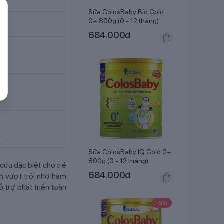
Sữa ColosBaby Bio Gold
0+ 800g (0 - 12 tháng)
684.000
đ
h
h
Sữa ColosBaby IQ Gold 0+
800g (0 - 12 tháng)
cứu đặc biệt cho trẻ
684.000
đ
ch vượt trội nhờ hàm
 trợ phát triển toàn
-
5
%