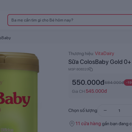
osBaby
Thương hiệu:
VitaDairy
Sữa ColosBaby Gold 0+
MSP:
808320
550.000
đ
684.000
đ
-
19
545.000
đ
Giá CH:
Chọn số lượng
11
cửa hàng
gần bạn đang c