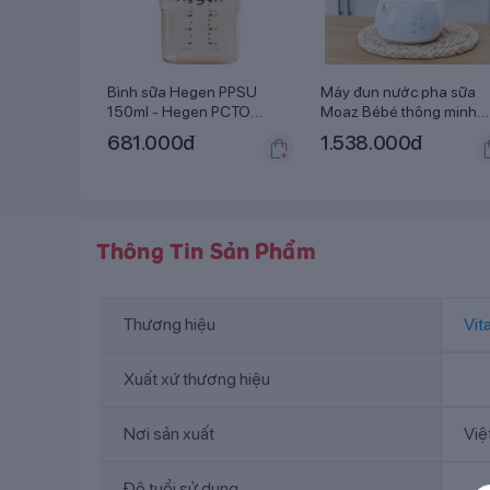
Bình sữa Hegen PPSU
Máy đun nước pha sữa
150ml - Hegen PCTO
Moaz Bébé thông minh
Feeding Botle PPSU
MB-002
681.000
đ
1.538.000
đ
Thông Tin Sản Phẩm
Thương hiệu
Vit
Xuất xứ thương hiệu
Nơi sản xuất
Việ
Độ tuổi sử dụng