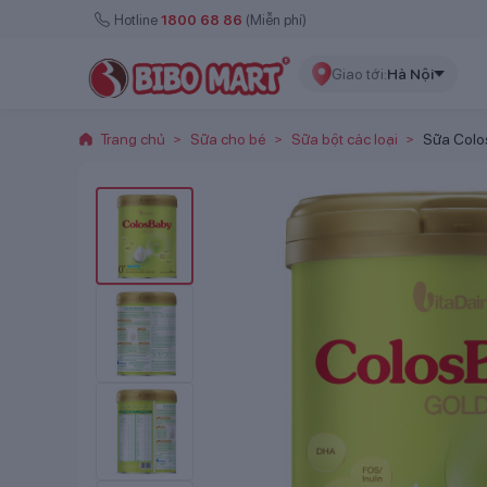
Hotline
1800 68 86
(Miễn phí)
Giao tới:
Hà Nội
Trang chủ
Sữa cho bé
Sữa bột các loại
Sữa Col
>
>
>