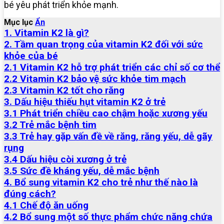
bé yêu phát triển khỏe mạnh.
Mục lục
Ẩn
1. Vitamin K2 là gì?
2. Tầm quan trọng của vitamin K2 đối với sức
khỏe của bé
2.1 Vitamin K2 hỗ trợ phát triển các chỉ số cơ thể
2.2 Vitamin K2 bảo vệ sức khỏe tim mạch
2.3 Vitamin K2 tốt cho răng
3. Dấu hiệu thiếu hụt vitamin K2 ở trẻ
3.1 Phát triển chiều cao chậm hoặc xương yếu
3.2 Trẻ mắc bệnh tim
3.3 Trẻ hay gặp vấn đề về răng, răng yếu, dễ gãy
rụng
3.4 Dấu hiệu còi xương ở trẻ
3.5 Sức đề kháng yếu, dễ mắc bệnh
4. Bổ sung vitamin K2 cho trẻ như thế nào là
đúng cách?
4.1 Chế độ ăn uống
4.2 Bổ sung một số thực phẩm chức năng chứa