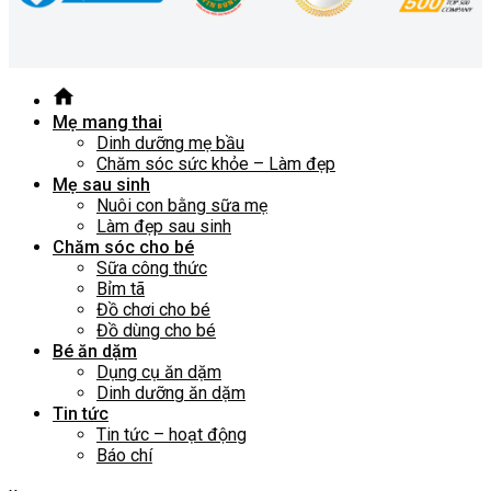
Mẹ mang thai
Dinh dưỡng mẹ bầu
Chăm sóc sức khỏe – Làm đẹp
Mẹ sau sinh
Nuôi con bằng sữa mẹ
Làm đẹp sau sinh
Chăm sóc cho bé
Sữa công thức
Bỉm tã
Đồ chơi cho bé
Đồ dùng cho bé
Bé ăn dặm
Dụng cụ ăn dặm
Dinh dưỡng ăn dặm
Tin tức
Tin tức – hoạt động
Báo chí