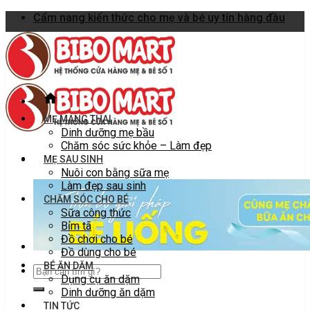
Skip
Cẩm nang kiến thức cho mẹ và bé uy tín hàng đầu
to
content
MẸ MANG THAI
Dinh dưỡng mẹ bầu
Chăm sóc sức khỏe – Làm đẹp
MẸ SAU SINH
Nuôi con bằng sữa mẹ
Làm đẹp sau sinh
CHĂM SÓC CHO BÉ
Sữa công thức
Bỉm tã
Đồ chơi cho bé
Đồ dùng cho bé
BÉ ĂN DẶM
Dụng cụ ăn dặm
Dinh dưỡng ăn dặm
TIN TỨC