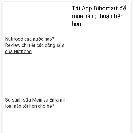
Tải App Bibomart để
mua hàng thuận tiện
hơn!
Nutifood của nước nào?
Review chi tiết các dòng sữa
của Nutifood
So sánh sữa Meiji và Enfamil
loại nào tốt hơn cho bé?