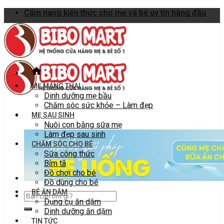
Skip
Cẩm nang kiến thức cho mẹ và bé uy tín hàng đầu
to
content
MẸ MANG THAI
Dinh dưỡng mẹ bầu
Chăm sóc sức khỏe – Làm đẹp
MẸ SAU SINH
Nuôi con bằng sữa mẹ
Làm đẹp sau sinh
CHĂM SÓC CHO BÉ
Sữa công thức
Bỉm tã
Đồ chơi cho bé
Đồ dùng cho bé
BÉ ĂN DẶM
Dụng cụ ăn dặm
Dinh dưỡng ăn dặm
TIN TỨC