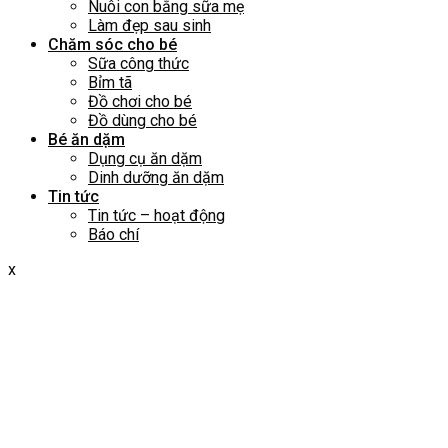
Nuôi con bằng sữa mẹ
Làm đẹp sau sinh
Chăm sóc cho bé
Sữa công thức
Bỉm tã
Đồ chơi cho bé
Đồ dùng cho bé
Bé ăn dặm
Dụng cụ ăn dặm
Dinh dưỡng ăn dặm
Tin tức
Tin tức – hoạt động
Báo chí
x