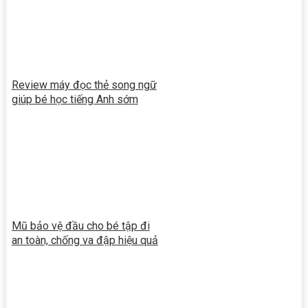
Review máy đọc thẻ song ngữ
giúp bé học tiếng Anh sớm
Mũ bảo vệ đầu cho bé tập đi
an toàn, chống va đập hiệu quả