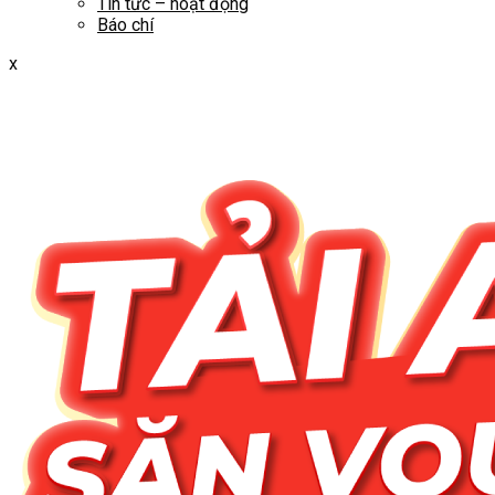
Tin tức – hoạt động
Báo chí
x