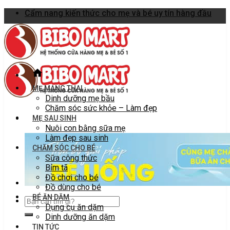
Skip
Cẩm nang kiến thức cho mẹ và bé uy tín hàng đầu
to
content
MẸ MANG THAI
Dinh dưỡng mẹ bầu
Chăm sóc sức khỏe – Làm đẹp
MẸ SAU SINH
Nuôi con bằng sữa mẹ
Làm đẹp sau sinh
CHĂM SÓC CHO BÉ
Sữa công thức
Bỉm tã
Đồ chơi cho bé
Đồ dùng cho bé
BÉ ĂN DẶM
Dụng cụ ăn dặm
Dinh dưỡng ăn dặm
TIN TỨC