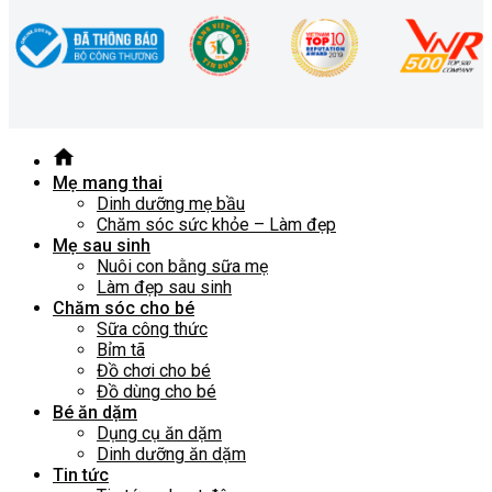
Mẹ mang thai
Dinh dưỡng mẹ bầu
Chăm sóc sức khỏe – Làm đẹp
Mẹ sau sinh
Nuôi con bằng sữa mẹ
Làm đẹp sau sinh
Chăm sóc cho bé
Sữa công thức
Bỉm tã
Đồ chơi cho bé
Đồ dùng cho bé
Bé ăn dặm
Dụng cụ ăn dặm
Dinh dưỡng ăn dặm
Tin tức