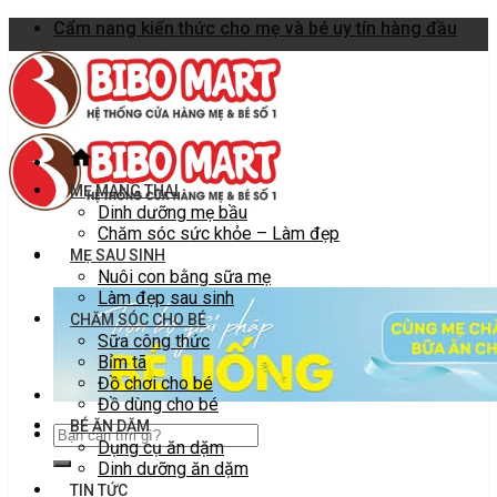
Skip
Cẩm nang kiến thức cho mẹ và bé uy tín hàng đầu
to
content
MẸ MANG THAI
Dinh dưỡng mẹ bầu
Chăm sóc sức khỏe – Làm đẹp
MẸ SAU SINH
Nuôi con bằng sữa mẹ
Làm đẹp sau sinh
CHĂM SÓC CHO BÉ
Sữa công thức
Bỉm tã
Đồ chơi cho bé
Đồ dùng cho bé
BÉ ĂN DẶM
Dụng cụ ăn dặm
Dinh dưỡng ăn dặm
TIN TỨC