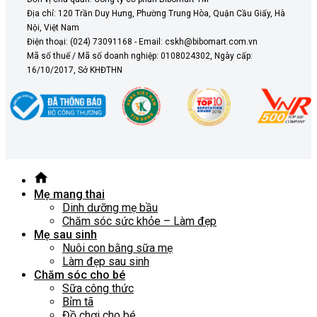
Địa chỉ: 120 Trần Duy Hưng, Phường Trung Hòa, Quận Cầu Giấy, Hà
Nội, Việt Nam
Điện thoại: (024) 73091168 - Email: cskh@bibomart.com.vn
Mã số thuế / Mã số doanh nghiệp: 0108024302, Ngày cấp:
16/10/2017, Sở KHĐTHN
Mẹ mang thai
Dinh dưỡng mẹ bầu
Chăm sóc sức khỏe – Làm đẹp
Mẹ sau sinh
Nuôi con bằng sữa mẹ
Làm đẹp sau sinh
Chăm sóc cho bé
Sữa công thức
Bỉm tã
Đồ chơi cho bé