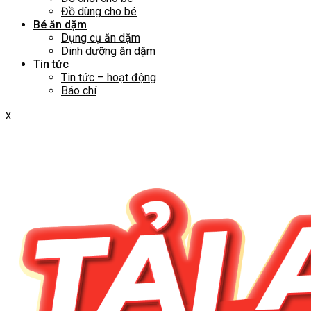
Đồ dùng cho bé
Bé ăn dặm
Dụng cụ ăn dặm
Dinh dưỡng ăn dặm
Tin tức
Tin tức – hoạt động
Báo chí
x