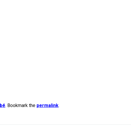
 bé
. Bookmark the
permalink
.