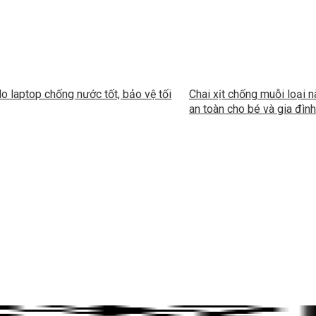
lo laptop chống nước tốt, bảo vệ tối
Chai xịt chống muỗi loại 
an toàn cho bé và gia đình