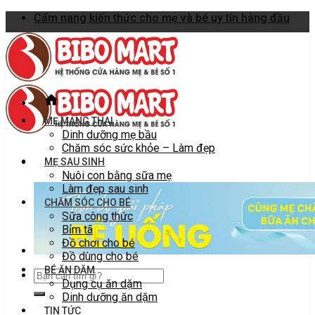
Skip
Cẩm nang kiến thức cho mẹ và bé uy tín hàng đầu
to
content
MẸ MANG THAI
Dinh dưỡng mẹ bầu
Chăm sóc sức khỏe – Làm đẹp
MẸ SAU SINH
Nuôi con bằng sữa mẹ
Làm đẹp sau sinh
CHĂM SÓC CHO BÉ
Sữa công thức
Bỉm tã
Đồ chơi cho bé
Đồ dùng cho bé
BÉ ĂN DẶM
Dụng cụ ăn dặm
Dinh dưỡng ăn dặm
TIN TỨC