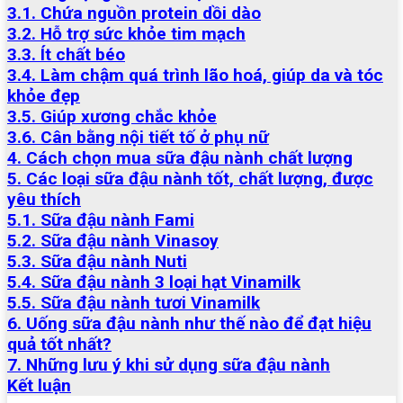
3.1. Chứa nguồn protein dồi dào
3.2. Hỗ trợ sức khỏe tim mạch
3.3. Ít chất béo
3.4. Làm chậm quá trình lão hoá, giúp da và tóc
khỏe đẹp
3.5. Giúp xương chắc khỏe
3.6. Cân bằng nội tiết tố ở phụ nữ
4. Cách chọn mua sữa đậu nành chất lượng
5. Các loại sữa đậu nành tốt, chất lượng, được
yêu thích
5.1. Sữa đậu nành Fami
5.2. Sữa đậu nành Vinasoy
5.3. Sữa đậu nành Nuti
5.4. Sữa đậu nành 3 loại hạt Vinamilk
5.5. Sữa đậu nành tươi Vinamilk
6. Uống sữa đậu nành như thế nào để đạt hiệu
quả tốt nhất?
7. Những lưu ý khi sử dụng sữa đậu nành
Kết luận