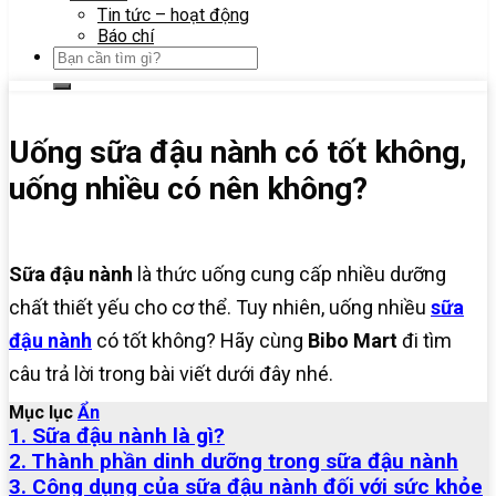
Tin tức – hoạt động
Báo chí
Uống sữa đậu nành có tốt không,
uống nhiều có nên không?
Sữa đậu nành
là thức uống cung cấp nhiều dưỡng
chất thiết yếu cho cơ thể. Tuy nhiên, uống nhiều
sữa
đậu nành
có tốt không? Hãy cùng
Bibo Mart
đi tìm
câu trả lời trong bài viết dưới đây nhé.
Mục lục
Ẩn
1. Sữa đậu nành là gì?
2. Thành phần dinh dưỡng trong sữa đậu nành
3. Công dụng của sữa đậu nành đối với sức khỏe