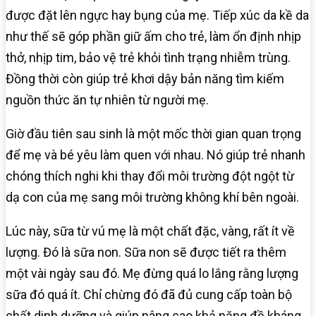
được đặt lên ngực hay bụng của mẹ. Tiếp xúc da kề da
như thế sẽ góp phần giữ ấm cho trẻ, làm ổn định nhịp
thở, nhịp tim, bảo vệ trẻ khỏi tình trạng nhiễm trùng.
Đồng thời còn giúp trẻ khơi dậy bản năng tìm kiếm
nguồn thức ăn tự nhiên từ người mẹ.
Giờ đầu tiên sau sinh là một mốc thời gian quan trọng
để mẹ và bé yêu làm quen với nhau. Nó giúp trẻ nhanh
chóng thích nghi khi thay đổi môi trường đột ngột từ
dạ con của mẹ sang môi trường không khí bên ngoài.
Lúc này, sữa từ vú mẹ là một chất đặc, vàng, rất ít về
lượng. Đó là sữa non. Sữa non sẽ được tiết ra thêm
một vài ngày sau đó. Mẹ đừng quá lo lắng rằng lượng
sữa đó quá ít. Chỉ chừng đó đã đủ cung cấp toàn bộ
chất dinh dưỡng và giúp nâng cao khả năng đề kháng