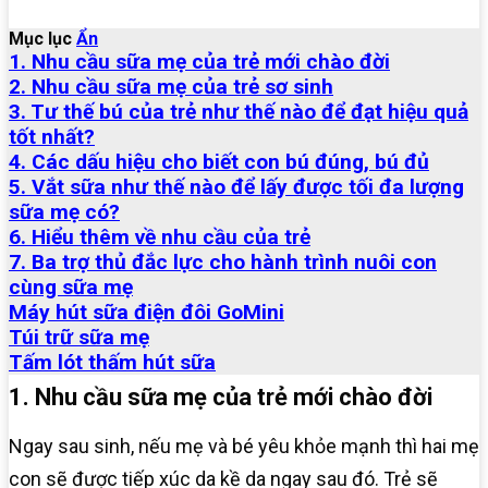
Mục lục
Ẩn
1. Nhu cầu sữa mẹ của trẻ mới chào đời
2. Nhu cầu sữa mẹ của trẻ sơ sinh
3. Tư thế bú của trẻ như thế nào để đạt hiệu quả
tốt nhất?
4. Các dấu hiệu cho biết con bú đúng, bú đủ
5. Vắt sữa như thế nào để lấy được tối đa lượng
sữa mẹ có?
6. Hiểu thêm về nhu cầu của trẻ
7. Ba trợ thủ đắc lực cho hành trình nuôi con
cùng sữa mẹ
Máy hút sữa điện đôi GoMini
Túi trữ sữa mẹ
Tấm lót thấm hút sữa
1. Nhu cầu sữa mẹ của trẻ mới chào đời
Ngay sau sinh, nếu mẹ và bé yêu khỏe mạnh thì hai mẹ
con sẽ được tiếp xúc da kề da ngay sau đó. Trẻ sẽ