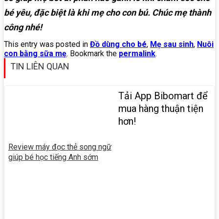
bé yêu, đặc biệt là khi mẹ cho con bú. Chúc mẹ thành
công nhé!
This entry was posted in
Đồ dùng cho bé
,
Mẹ sau sinh
,
Nuôi
con bằng sữa mẹ
. Bookmark the
permalink
.
TIN LIÊN QUAN
Tải App Bibomart để
mua hàng thuận tiện
hơn!
Review máy đọc thẻ song ngữ
giúp bé học tiếng Anh sớm