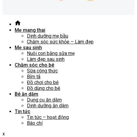
Mẹ mang thai
Dinh dưỡng mẹ bầu
Chăm sóc sức khỏe – Làm đẹp
Mẹ sau sinh
Nuôi con bằng sữa mẹ
Làm đẹp sau sinh
Chăm sóc cho bé
Sữa công thức
Bỉm tã
Đồ chơi cho bé
Đồ dùng cho bé
Bé ăn dặm
Dụng cụ ăn dặm
Dinh dưỡng ăn dặm
Tin tức
Tin tức – hoạt động
Báo chí
x