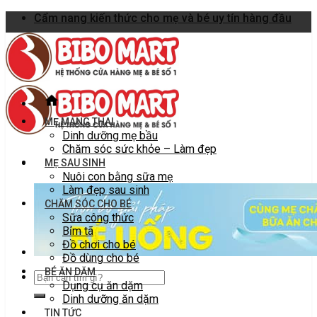
Skip
Cẩm nang kiến thức cho mẹ và bé uy tín hàng đầu
to
content
MẸ MANG THAI
Dinh dưỡng mẹ bầu
Chăm sóc sức khỏe – Làm đẹp
MẸ SAU SINH
Nuôi con bằng sữa mẹ
Làm đẹp sau sinh
CHĂM SÓC CHO BÉ
Sữa công thức
Bỉm tã
Đồ chơi cho bé
Đồ dùng cho bé
BÉ ĂN DẶM
Dụng cụ ăn dặm
Dinh dưỡng ăn dặm
TIN TỨC