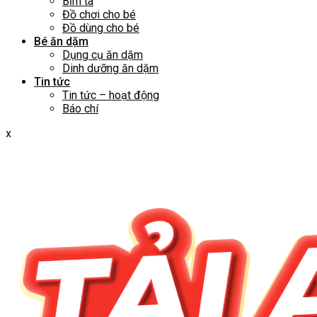
Bỉm tã
Đồ chơi cho bé
Đồ dùng cho bé
Bé ăn dặm
Dụng cụ ăn dặm
Dinh dưỡng ăn dặm
Tin tức
Tin tức – hoạt động
Báo chí
x