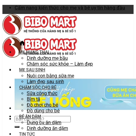
Skip
Cẩm nang kiến thức cho mẹ và bé uy tín hàng đầu
to
content
MẸ MANG THAI
Dinh dưỡng mẹ bầu
Chăm sóc sức khỏe – Làm đẹp
MẸ SAU SINH
Nuôi con bằng sữa mẹ
Làm đẹp sau sinh
CHĂM SÓC CHO BÉ
Sữa công thức
Bỉm tã
Đồ chơi cho bé
Đồ dùng cho bé
BÉ ĂN DẶM
Dụng cụ ăn dặm
Dinh dưỡng ăn dặm
TIN TỨC