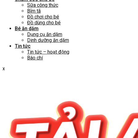
Sữa công thức
Bỉm tã
Đồ chơi cho bé
Đồ dùng cho bé
Bé ăn dặm
Dụng cụ ăn dặm
Dinh dưỡng ăn dặm
Tin tức
Tin tức – hoạt động
Báo chí
x