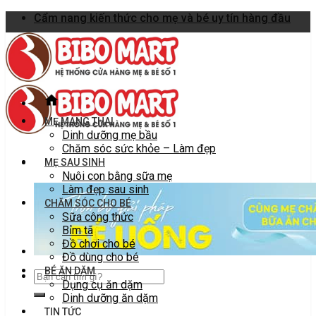
Skip
Cẩm nang kiến thức cho mẹ và bé uy tín hàng đầu
to
content
MẸ MANG THAI
Dinh dưỡng mẹ bầu
Chăm sóc sức khỏe – Làm đẹp
MẸ SAU SINH
Nuôi con bằng sữa mẹ
Làm đẹp sau sinh
CHĂM SÓC CHO BÉ
Sữa công thức
Bỉm tã
Đồ chơi cho bé
Đồ dùng cho bé
BÉ ĂN DẶM
Dụng cụ ăn dặm
Dinh dưỡng ăn dặm
TIN TỨC