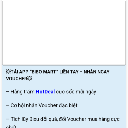
💥TẢI APP “BIBO MART” LIỀN TAY – NHẬN NGAY
VOUCHER💥
– Hàng trăm
HotDeal
cực sốc mỗi ngày
– Cơ hội nhận Voucher đặc biệt
– Tích lũy Bixu đổi quà, đổi Voucher mua hàng cực
chất