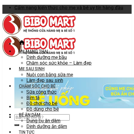
Skip
Cẩm nang kiến thức cho mẹ và bé uy tín hàng đầu
to
content
MẸ MANG THAI
Dinh dưỡng mẹ bầu
Chăm sóc sức khỏe – Làm đẹp
MẸ SAU SINH
Nuôi con bằng sữa mẹ
Làm đẹp sau sinh
CHĂM SÓC CHO BÉ
Sữa công thức
Bỉm tã
Đồ chơi cho bé
Đồ dùng cho bé
BÉ ĂN DẶM
Dụng cụ ăn dặm
Dinh dưỡng ăn dặm
TIN TỨC