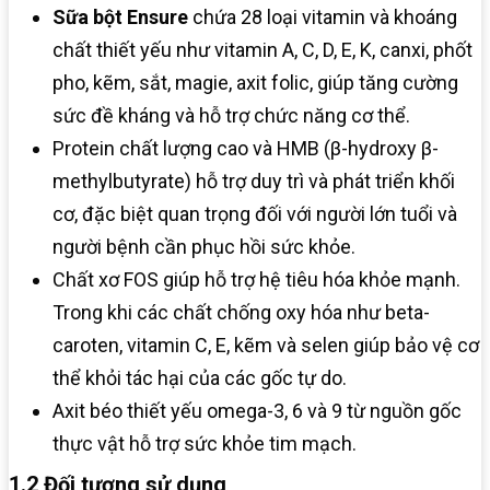
Sữa bột Ensure
chứa 28 loại vitamin và khoáng
chất thiết yếu như vitamin A, C, D, E, K, canxi, phốt
pho, kẽm, sắt, magie, axit folic, giúp tăng cường
sức đề kháng và hỗ trợ chức năng cơ thể.
Protein chất lượng cao và HMB (β-hydroxy β-
methylbutyrate) hỗ trợ duy trì và phát triển khối
cơ, đặc biệt quan trọng đối với người lớn tuổi và
người bệnh cần phục hồi sức khỏe.
Chất xơ FOS giúp hỗ trợ hệ tiêu hóa khỏe mạnh.
Trong khi các chất chống oxy hóa như beta-
caroten, vitamin C, E, kẽm và selen giúp bảo vệ cơ
thể khỏi tác hại của các gốc tự do.
Axit béo thiết yếu omega-3, 6 và 9 từ nguồn gốc
thực vật hỗ trợ sức khỏe tim mạch.
1.2 Đối tượng sử dụng