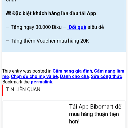
🎁 Đặc biệt khách hàng lần đầu tải App
– Tặng ngay 30.000 Bixu –
Đổi quà
siêu dễ
– Tặng thêm Voucher mua hàng 20K
This entry was posted in
Cẩm nang gia đình
,
Cẩm nang làm
mẹ
,
Chọn đồ cho mẹ và bé
,
Dành cho cha
,
Sữa công thức
.
Bookmark the
permalink
.
TIN LIÊN QUAN
Tải App Bibomart để
mua hàng thuận tiện
hơn!