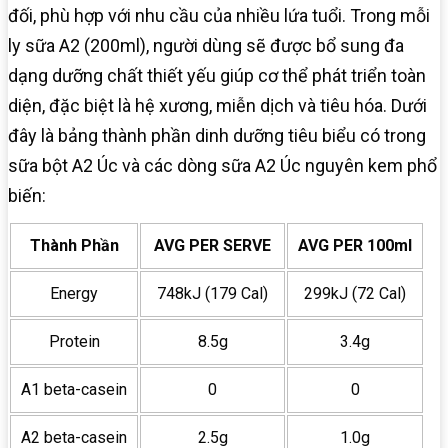
đối, phù hợp với nhu cầu của nhiều lứa tuổi. Trong mỗi
ly sữa A2 (200ml), người dùng sẽ được bổ sung đa
dạng dưỡng chất thiết yếu giúp cơ thể phát triển toàn
diện, đặc biệt là hệ xương, miễn dịch và tiêu hóa. Dưới
đây là bảng thành phần dinh dưỡng tiêu biểu có trong
sữa bột A2 Úc và các dòng sữa A2 Úc nguyên kem phổ
biến:
Thành Phần
AVG PER SERVE
AVG PER 100ml
Energy
748kJ (179 Cal)
299kJ (72 Cal)
Protein
8.5g
3.4g
A1 beta-casein
0
0
A2 beta-casein
2.5g
1.0g