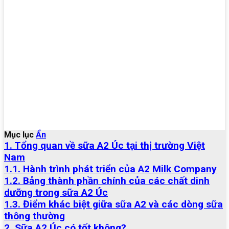
Mục lục
Ẩn
1. Tổng quan về sữa A2 Úc tại thị trường Việt
Nam
1.1. Hành trình phát triển của A2 Milk Company
1.2. Bảng thành phần chính của các chất dinh
dưỡng trong sữa A2 Úc
1.3. Điểm khác biệt giữa sữa A2 và các dòng sữa
thông thường
2. Sữa A2 Úc có tốt không?