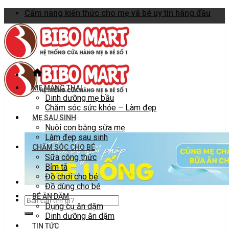
Skip
Cẩm nang kiến thức cho mẹ và bé uy tín hàng đầu
to
content
MẸ MANG THAI
Dinh dưỡng mẹ bầu
Chăm sóc sức khỏe – Làm đẹp
MẸ SAU SINH
Nuôi con bằng sữa mẹ
Làm đẹp sau sinh
CHĂM SÓC CHO BÉ
Sữa công thức
Bỉm tã
Đồ chơi cho bé
Đồ dùng cho bé
BÉ ĂN DẶM
Dụng cụ ăn dặm
Dinh dưỡng ăn dặm
TIN TỨC