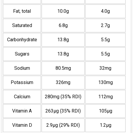
Fat, total
10.0g
4.0g
Saturated
6.8g
2.7g
Carbonhydrate
13.8g
5.5g
Sugars
13.8g
5.5g
Sodium
80.5mg
32mg
Potassium
326mg
130mg
Calcium
280mg (35% RDI)
112mg
Vitamin A
263µg (35% RDI)
105µg
Vitamin D
2.9µg (29% RDI)
1.2µg