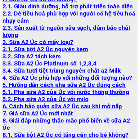
2.1. Giàu dinh dưỡng, hỗ trợ phát triển toàn diện
2.2. Dễ tiêu hoá phù hợp với người có hệ tiêu hoá
nhạy cảm
2.3. Sản xuất từ nguồn sữa sạch, đảm bảo chất
lượng
3. Sữa A2 Úc có mấy loại?
3.1. Sữa bột A2 Úc nguyên kem
3.2. Sữa A2 tách kem
3.3. Sữa A2 Úc Platinum số 1,2,3,4
3.4. Sữa tươi tiệt trùng nguyên chất a2 Milk
4. Sữa A2 Úc phù hợp với những đối tượng nào?
5. Hướng dẫn cách pha sữa A2 Úc đúng cách
5.1. Pha sữa A2 của Úc với nước thông thường
5.2. Pha sữa A2 của Úc với milo
6. Cách bảo quản sữa A2 Úc sau khi mở nắp
7. Giá sữa A2 Úc mới nhất
8. Giải đáp những thắc mắc phổ biến về sữa A2
Úc
8.1. Sữa bột A2 Úc có tăng cân cho bé không?