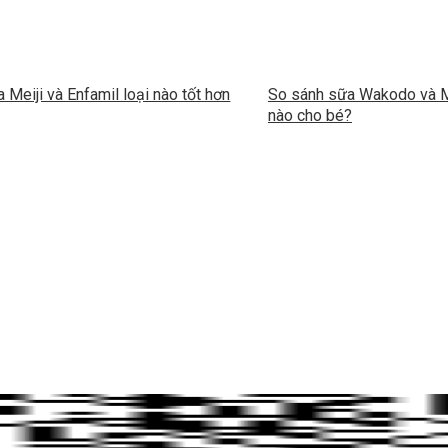
 Meiji và Enfamil loại nào tốt hơn
So sánh sữa Wakodo và Me
nào cho bé?