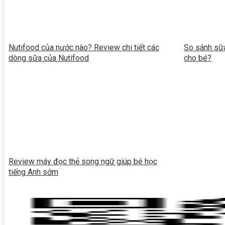
Nutifood của nước nào? Review chi tiết các
So sánh sữa
dòng sữa của Nutifood
cho bé?
Review máy đọc thẻ song ngữ giúp bé học
tiếng Anh sớm