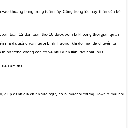
n vào khoang bụng trong tuần này. Cũng trong lúc này, thận của bé
 đoạn tuần 12 đến tuần thứ 18 được xem là khoảng thời gian quan
iển mà đã giống với người bình thường, khi đôi mắt đã chuyển từ
hân mình trông không còn có vẻ như dính liền vào nhau nữa.
 siêu âm thai.
kỳ, giúp đánh giá chính xác nguy cơ bị mắchội chứng Down ở thai nhi.