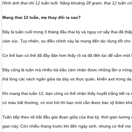
Hình ảnh thai nhi 12 tuần tuổi: Nặng khoảng 28 gram, thai 12 tuần có
Mang thai 12 tuần, mẹ thay đổi ra sao?
Đây là tuần cuối trong 3 tháng đầu thai kỳ và nguy cơ sẩy thai đã th
cảm xúc. Tuy nhiên, sự điều chỉnh này lại mang đến tác dụng tốt cho
Cơ thể bạn có thể đã đầy đặn hơn thấy rõ và đã đến lúc để sắm một l
Đây cũng là tuần mà nhiều bà bầu cảm nhận được những lần ợ nóng khó
thả lỏng các vách ngăn giữa dạ dày và thực quản, khiến axit trong dạ
Khi mang thai tuần 12, bạn cũng có thể nhận thấy huyết trắng tiết ra 
có màu bất thường, có mùi hôi thì bạn mới cần được bác sỹ thăm kh
Tuần tiếp theo sẽ bắt đầu giai đoạn giữa của thai kỳ, thời gian tươn
gian này. Còn nhiều tháng trước khi đến ngày sinh, nhưng cơ thể mẹ 