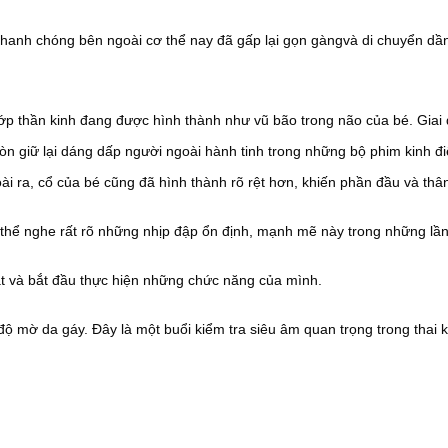
ỳ nhanh chóng bên ngoài cơ thể nay đã gấp lại gọn gàngvà di chuyển dầ
hớp thần kinh đang được hình thành như vũ bão trong não của bé. Giai
 còn giữ lại dáng dấp người ngoài hành tinh trong những bộ phim kinh đ
goài ra, cổ của bé cũng đã hình thành rõ rệt hơn, khiến phần đầu và t
 thể nghe rất rõ những nhịp đập ổn định, mạnh mẽ này trong những lần
t và bắt đầu thực hiện những chức năng của mình.
độ mờ da gáy. Đây là một buổi kiểm tra siêu âm quan trọng trong thai 