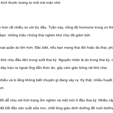
 kích thước tương tự một trái mận nhỏ
ấp hơn rất nhiều so với lúc đầu. Tuần này, nồng độ hormone trong cơ th
 bạn: những triệu chứng thai nghén khó chịu đã giảm bớt.
oạt quần áo lớn hơn. Đặc biệt, nếu bạn mang thai đôi hoặc đa thai, ph
 chịu đầu tiên trong suốt thai kỳ. Nguyên nhân là do trong thai kỳ, n
 dày trào ra ngoài ống dẫn thức ăn, gây cảm giác bỏng rát khó chịu.
nhiều và lo lắng không biết chuyện gì đang xảy ra. Kỳ thật, nhiều huyết
ám.
g đối dễ chịu với tình trạng ốm nghén và mệt mỏi ở đầu thai kỳ. Nhiều 
đã bắt đầu sản xuất sữa non, chất lỏng giàu dinh dưỡng để nuôi dưỡng 