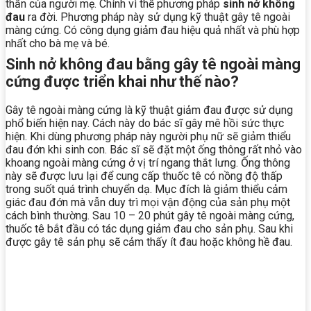
thần của người mẹ. Chính vì thế phương pháp
sinh nở không
đau
ra đời. Phương pháp này sử dụng kỹ thuật gây tê ngoài
màng cứng. Có công dụng giảm đau hiệu quả nhất và phù hợp
nhất cho bà mẹ và bé.
Sinh nở không đau bằng gây tê ngoài màng
cứng được triển khai như thế nào?
Gây tê ngoài màng cứng là kỹ thuật giảm đau được sử dụng
phổ biến hiện nay. Cách này do bác sĩ gây mê hồi sức thực
hiện. Khi dùng phương pháp này người phụ nữ sẽ giảm thiểu
đau đớn khi sinh con.
Bác sĩ sẽ đặt một ống thông rất nhỏ vào
khoang ngoài màng cứng ở vị trí ngang thắt lưng. Ống thông
này sẽ được lưu lại để cung cấp thuốc tê có nồng độ thấp
trong suốt quá trình chuyển dạ. Mục đích là giảm thiểu cảm
giác đau đớn mà vẫn duy trì mọi vận động của sản phụ một
cách bình thường.
Sau 10 – 20 phút gây tê ngoài màng cứng,
thuốc tê bắt đầu có tác dụng giảm đau cho sản phụ. Sau khi
được gây tê sản phụ sẽ cảm thấy ít đau hoặc không hề đau.