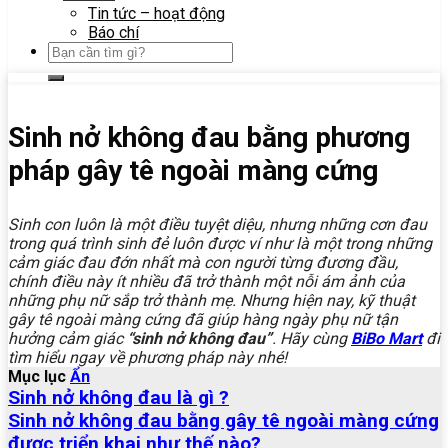
Tin tức – hoạt động
Báo chí
Sinh nở không đau bằng phương
pháp gây tê ngoài màng cứng
Si
nh con luôn là một điều tuyệt diệu, nhưng những cơn đau
trong quá trình sinh đẻ luôn được ví như là một trong những
cảm giác đau đớn nhất mà con người từng đương đầu,
chính điều này ít nhiều đã trở thành một nỗi ám ảnh của
những phụ nữ sắp trở thành mẹ. Nhưng hiện nay, kỹ thuật
gây tê ngoài màng cứng đã giúp hàng ngày phụ nữ tận
hưởng cảm giác
“sinh nở không đau”
. Hãy cùng
BiBo Mart
đi
tìm hiểu ngay về phương pháp này nhé!
Mục lục
Ẩn
Sinh nở không đau là gì ?
Sinh nở không đau bằng gây tê ngoài màng cứng
được triển khai như thế nào?