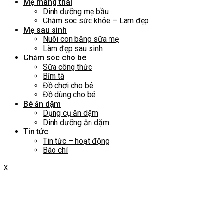
Mẹ mang thai
Dinh dưỡng mẹ bầu
Chăm sóc sức khỏe – Làm đẹp
Mẹ sau sinh
Nuôi con bằng sữa mẹ
Làm đẹp sau sinh
Chăm sóc cho bé
Sữa công thức
Bỉm tã
Đồ chơi cho bé
Đồ dùng cho bé
Bé ăn dặm
Dụng cụ ăn dặm
Dinh dưỡng ăn dặm
Tin tức
Tin tức – hoạt động
Báo chí
x