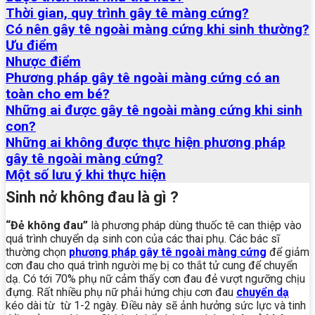
Thời gian, quy trình gây tê màng cứng?
Có nên gây tê ngoài màng cứng khi sinh thường?
Ưu điểm
Nhược điểm
Phương pháp gây tê ngoài màng cứng có an
toàn cho em bé?
Những ai được gây tê ngoài màng cứng khi sinh
con?
Những ai không được thực hiện phương pháp
gây tê ngoài màng cứng?
Một số lưu ý khi thực hiện
Sinh nở không đau là gì ?
“Đẻ không đau”
là phương pháp dùng thuốc tê can thiệp vào
quá trình chuyển dạ sinh con của các thai phụ. Các bác sĩ
thường chọn
phương pháp gây tê ngoài màng cứng
để giảm
cơn đau cho quá trình người mẹ bị co thắt tử cung để chuyển
dạ.
Có tới 70% phụ nữ cảm thấy cơn đau đẻ vượt ngưỡng chịu
đựng. Rất nhiều phụ nữ phải hứng chịu cơn đau
chuyển dạ
kéo dài từ từ 1-2 ngày. Điều này sẽ ảnh hưởng sức lực và tinh