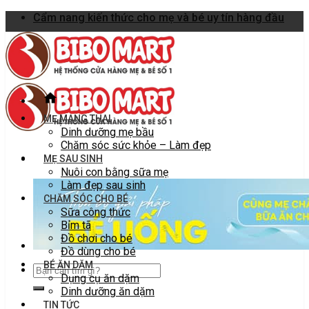
Skip
Cẩm nang kiến thức cho mẹ và bé uy tín hàng đầu
to
content
MẸ MANG THAI
Dinh dưỡng mẹ bầu
Chăm sóc sức khỏe – Làm đẹp
MẸ SAU SINH
Nuôi con bằng sữa mẹ
Làm đẹp sau sinh
CHĂM SÓC CHO BÉ
Sữa công thức
Bỉm tã
Đồ chơi cho bé
Đồ dùng cho bé
BÉ ĂN DẶM
Dụng cụ ăn dặm
Dinh dưỡng ăn dặm
TIN TỨC