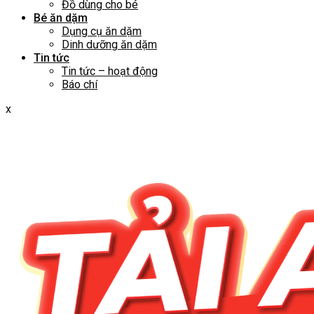
Đồ dùng cho bé
Bé ăn dặm
Dụng cụ ăn dặm
Dinh dưỡng ăn dặm
Tin tức
Tin tức – hoạt động
Báo chí
x