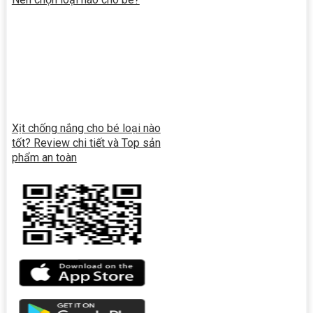
Xịt chống nắng cho bé loại nào
tốt? Review chi tiết và Top sản
phẩm an toàn