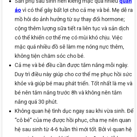
Sản phụ sau sinh nên kiêng mặc quá nhiều
quần
áo
vì có thể gây bất lợi cho cả mẹ và bé. Mẹ dễ ra
mồ hôi do ảnh hưởng từ sự thay đổi hormone;
cộng thêm lượng sữa tiết ra liên tục và sản dịch
có thể khiến cơ thể mẹ có mùi khó chịu. Việc
mặc quá nhiều đồ sẽ làm mẹ nóng nực thêm,
không tiện chăm sóc cho bé.
Cả mẹ và bé đều cần được tắm nắng mỗi ngày.
Duy trì điều này giúp cho cơ thể mẹ phục hồi sức
khỏe và giúp bé mau phát triển. Tốt nhất là mẹ và
bé nên tắm nắng trước 8h và không nên tắm
nắng quá 30 phút.
Không quan hệ tình dục ngay sau khi vừa sinh. Để
“cô bé” của mẹ được hồi phục, cha mẹ nên quan
hệ sau sinh từ 4-6 tuần thì mới tốt. Bởi vì quan hệ