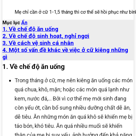
Mẹ chỉ cần ở cữ 1-1,5 tháng thì cơ thể sẽ hồi phục như bì
Mục lục
Ẩn
1. Về chế độ ăn uống
2. Về chế độ sinh hoạt, nghỉ ngơi
3. Về cách vệ sinh cá nhân
4. Một số vấn đề khác về việc ở cữ kiêng những
gì
1. Về chế độ ăn uống
Trong tháng ở cữ, mẹ nên kiêng ăn uống các món
quá chua, khô, mặn; hoặc các món quá lạnh như
kem, nước đá,… Bởi vì cơ thể mẹ mới sinh đang
còn yếu ớt, cần bổ sung nhiều dưỡng chất dễ ăn,
dễ tiêu. Ăn những món ăn quá khô sẽ khiến mẹ bị
táo bón, khó tiêu. Ăn quá nhiều muối sẽ khiến
thận của mẹ bị suy yếu, ảnh hưởng đến khả năng