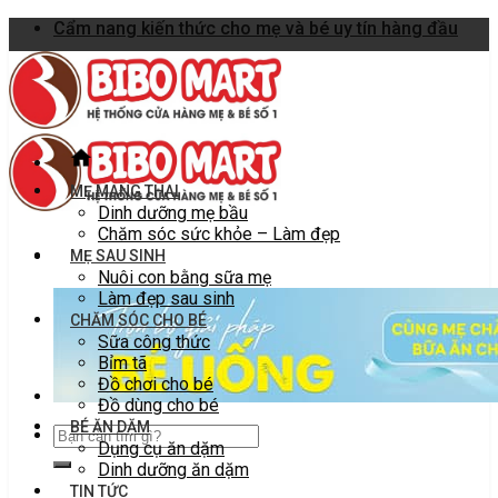
Skip
Cẩm nang kiến thức cho mẹ và bé uy tín hàng đầu
to
content
MẸ MANG THAI
Dinh dưỡng mẹ bầu
Chăm sóc sức khỏe – Làm đẹp
MẸ SAU SINH
Nuôi con bằng sữa mẹ
Làm đẹp sau sinh
CHĂM SÓC CHO BÉ
Sữa công thức
Bỉm tã
Đồ chơi cho bé
Đồ dùng cho bé
BÉ ĂN DẶM
Dụng cụ ăn dặm
Dinh dưỡng ăn dặm
TIN TỨC