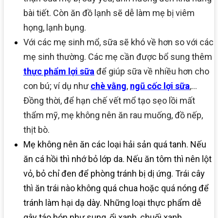
bài tiết. Còn ăn đồ lạnh sẽ dễ làm mẹ bị viêm
họng, lạnh bụng.
Với các mẹ sinh mổ, sữa sẽ khó về hơn so với các
mẹ sinh thường. Các mẹ cần được bổ sung thêm
thực phẩm lợi sữa
để giúp sữa về nhiều hơn cho
con bú; ví dụ như
chè vằng
,
ngũ cốc lợi sữa
,…
Đồng thời, để hạn chế vết mổ tạo sẹo lồi mất
thẩm mỹ, mẹ không nên ăn rau muống, đồ nếp,
thịt bò.
Mẹ không nên ăn các loại hải sản quá tanh. Nếu
ăn cá hồi thì nhớ bỏ lớp da. Nếu ăn tôm thì nên lột
vỏ, bỏ chỉ đen để phòng tránh bị dị ứng. Trái cây
thì ăn trái nào không quá chua hoặc quá nóng để
tránh làm hại dạ dày. Những loại thực phẩm dễ
gây táo bón như sung, ổi xanh, chuối xanh,…