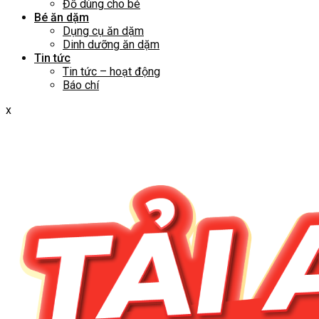
Đồ dùng cho bé
Bé ăn dặm
Dụng cụ ăn dặm
Dinh dưỡng ăn dặm
Tin tức
Tin tức – hoạt động
Báo chí
x