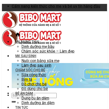
Skip
Cẩm nang kiến thức cho mẹ và bé uy tín hàng đầu
to
content
MẸ MANG THAI
Dinh dưỡng mẹ bầu
Chăm sóc sức khỏe – Làm đẹp
MẸ SAU SINH
Nuôi con bằng sữa mẹ
Làm đẹp sau sinh
CHĂM SÓC CHO BÉ
Sữa công thức
Bỉm tã
Đồ chơi cho bé
Đồ dùng cho bé
BÉ ĂN DẶM
Dụng cụ ăn dặm
Dinh dưỡng ăn dặm
TIN TỨC