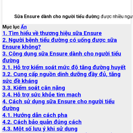
Sữa Ensure dành cho người tiểu đườn
g được nhiều ngườ
Mục lục
Ẩn
1. Tìm hiểu về thương hiệu sữa Ensure
2. Người bệnh tiểu đường có uống được sữa
Ensure không?
3. Công dụng sữa Ensure dành cho người tiểu
đường
3.1. Hỗ trợ kiểm soát mức độ tăng đường huyết
3.2. Cung cấp nguồn dinh dưỡng đầy đủ, tăng
sức đề kháng
3.3. Kiểm soát cân nặng
3.4. Hỗ trợ sức khỏe tim mạch
4. Cách sử dụng sữa Ensure cho người tiểu
đường
4.1. Hướng dẫn cách pha
4.2. Cách bảo quản đúng cách
4.3. Một số lưu ý khi sử dụng