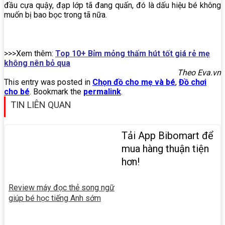
đầu cựa quậy, đạp lớp tã đang quấn, đó là dấu hiệu bé không
muốn bị bao bọc trong tã nữa.
>>>Xem thêm:
Top 10+ Bỉm mỏng thấm hút tốt giá rẻ mẹ
không nên bỏ qua
Theo Eva.vn
This entry was posted in
Chọn đồ cho mẹ và bé
,
Đồ chơi
cho bé
. Bookmark the
permalink
.
TIN LIÊN QUAN
Tải App Bibomart để
mua hàng thuận tiện
hơn!
Review máy đọc thẻ song ngữ
giúp bé học tiếng Anh sớm