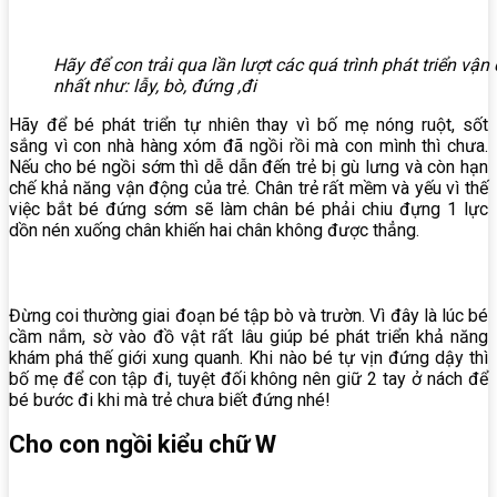
Hãy để con trải qua lần lượt các quá trình phát triển v
nhất như: lẫy, bò, đứng ,đi
Hãy để bé phát triển tự nhiên thay vì bố mẹ nóng ruột, sốt
sắng vì con nhà hàng xóm đã ngồi rồi mà con mình thì chưa.
Nếu cho bé ngồi sớm thì dễ dẫn đến trẻ bị gù lưng và còn hạn
chế khả năng vận động của trẻ. Chân trẻ rất mềm và yếu vì thế
việc bắt bé đứng sớm sẽ làm chân bé phải chiu đựng 1 lực
dồn nén xuống chân khiến hai chân không được thẳng.
Đừng coi thường giai đoạn bé tập bò và trườn. Vì đây là lúc bé
cầm nắm, sờ vào đồ vật rất lâu giúp bé phát triển khả năng
khám phá thế giới xung quanh. Khi nào bé tự vịn đứng dậy thì
bố mẹ để con tập đi, tuyệt đối không nên giữ 2 tay ở nách để
bé bước đi khi mà trẻ chưa biết đứng nhé!
Cho con ngồi kiểu chữ W