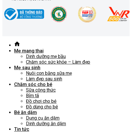
Mẹ mang thai
Dinh dưỡng mẹ bầu
Chăm sóc sức khỏe – Làm đẹp
Mẹ sau sinh
Nuôi con bằng sữa mẹ
Làm đẹp sau sinh
Chăm sóc cho bé
Sữa công thức
Bỉm tã
Đồ chơi cho bé
Đồ dùng cho bé
Bé ăn dặm
Dụng cụ ăn dặm
Dinh dưỡng ăn dặm
Tin tức