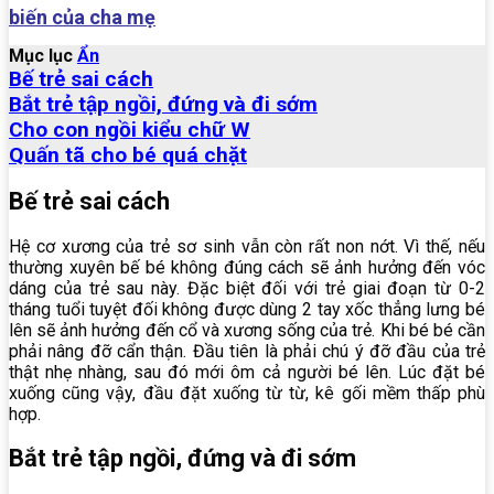
biến của cha mẹ
Mục lục
Ẩn
Bế trẻ sai cách
Bắt trẻ tập ngồi, đứng và đi sớm
Cho con ngồi kiểu chữ W
Quấn tã cho bé quá chặt
Bế trẻ sai cách
Hệ cơ xương của trẻ sơ sinh vẫn còn rất non nớt. Vì thế, nếu
thường xuyên bế bé không đúng cách sẽ ảnh hưởng đến vóc
dáng của trẻ sau này. Đặc biệt đối với trẻ giai đoạn từ 0-2
tháng tuổi tuyệt đối không được dùng 2 tay xốc thẳng lưng bé
lên sẽ ảnh hưởng đến cổ và xương sống của trẻ. Khi bé bé cần
phải nâng đỡ cẩn thận. Đầu tiên là phải chú ý đỡ đầu của trẻ
thật nhẹ nhàng, sau đó mới ôm cả người bé lên. Lúc đặt bé
xuống cũng vậy, đầu đặt xuống từ từ, kê gối mềm thấp phù
hợp.
Bắt trẻ tập ngồi, đứng và đi sớm