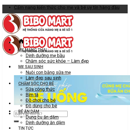
Skip
Cẩm nang kiến thức cho mẹ và bé uy tín hàng đầu
to
content
MẸ MANG THAI
Dinh dưỡng mẹ bầu
Chăm sóc sức khỏe – Làm đẹp
MẸ SAU SINH
Nuôi con bằng sữa mẹ
Làm đẹp sau sinh
CHĂM SÓC CHO BÉ
Sữa công thức
Bỉm tã
Đồ chơi cho bé
Đồ dùng cho bé
BÉ ĂN DẶM
Dụng cụ ăn dặm
Dinh dưỡng ăn dặm
TIN TỨC