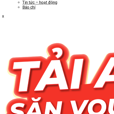
Tin tức – hoạt động
Báo chí
x