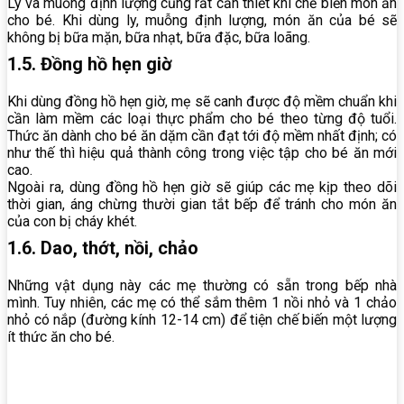
Ly và muỗng định lượng cũng rất cần thiết khi chế biến món ăn
cho bé. Khi dùng ly, muỗng định lượng, món ăn của bé sẽ
không bị bữa mặn, bữa nhạt, bữa đặc, bữa loãng.
1.5. Đồng hồ hẹn giờ
Khi dùng đồng hồ hẹn giờ, mẹ sẽ canh được độ mềm chuẩn khi
cần làm mềm các loại thực phẩm cho bé theo từng độ tuổi.
Thức ăn dành cho bé ăn dặm cần đạt tới độ mềm nhất định; có
như thế thì hiệu quả thành công trong việc tập cho bé ăn mới
cao.
Ngoài ra, dùng đồng hồ hẹn giờ sẽ giúp các mẹ kịp theo dõi
thời gian, áng chừng thười gian tắt bếp để tránh cho món ăn
của con bị cháy khét.
1.6. Dao, thớt, nồi, chảo
Những vật dụng này các mẹ thường có sẵn trong bếp nhà
mình. Tuy nhiên, các mẹ có thể sắm thêm 1 nồi nhỏ và 1 chảo
nhỏ có nắp (đường kính 12-14 cm) để tiện chế biến một lượng
ít thức ăn cho bé.