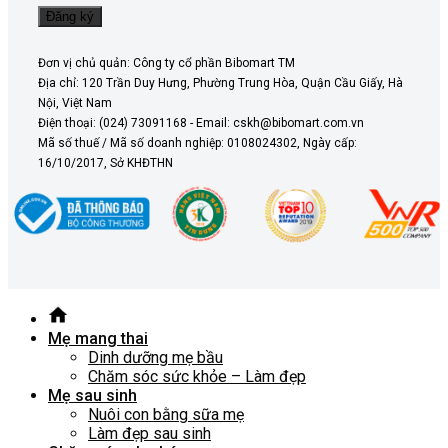
Đơn vị chủ quản: Công ty cổ phần Bibomart TM
Địa chỉ: 120 Trần Duy Hưng, Phường Trung Hòa, Quận Cầu Giấy, Hà
Nội, Việt Nam
Điện thoại: (024) 73091168 - Email: cskh@bibomart.com.vn
Mã số thuế / Mã số doanh nghiệp: 0108024302, Ngày cấp:
16/10/2017, Sở KHĐTHN
Mẹ mang thai
Dinh dưỡng mẹ bầu
Chăm sóc sức khỏe – Làm đẹp
Mẹ sau sinh
Nuôi con bằng sữa mẹ
Làm đẹp sau sinh