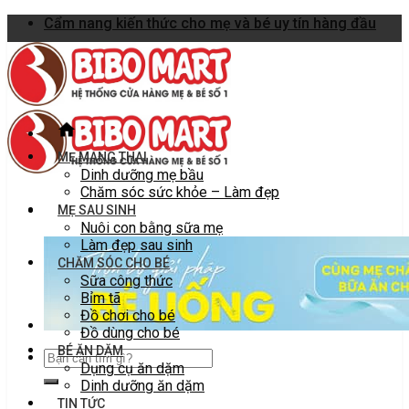
Skip
Cẩm nang kiến thức cho mẹ và bé uy tín hàng đầu
to
content
MẸ MANG THAI
Dinh dưỡng mẹ bầu
Chăm sóc sức khỏe – Làm đẹp
MẸ SAU SINH
Nuôi con bằng sữa mẹ
Làm đẹp sau sinh
CHĂM SÓC CHO BÉ
Sữa công thức
Bỉm tã
Đồ chơi cho bé
Đồ dùng cho bé
BÉ ĂN DẶM
Dụng cụ ăn dặm
Dinh dưỡng ăn dặm
TIN TỨC