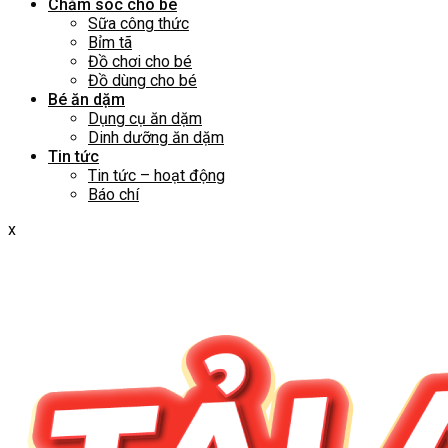
Chăm sóc cho bé
Sữa công thức
Bỉm tã
Đồ chơi cho bé
Đồ dùng cho bé
Bé ăn dặm
Dụng cụ ăn dặm
Dinh dưỡng ăn dặm
Tin tức
Tin tức – hoạt động
Báo chí
x