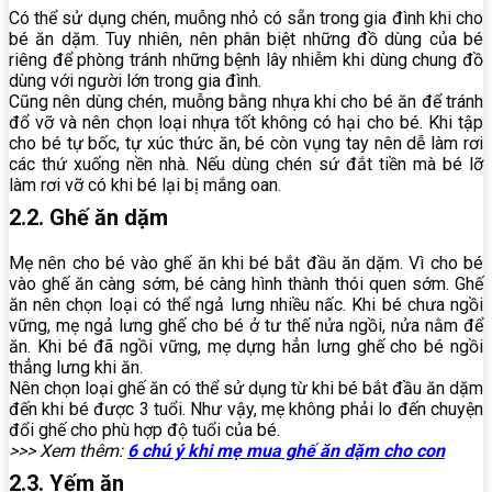
Có thể sử dụng chén, muỗng nhỏ có sẵn trong gia đình khi cho
bé ăn dặm. Tuy nhiên, nên phân biệt những đồ dùng của bé
riêng để phòng tránh những bệnh lây nhiễm khi dùng chung đồ
dùng với người lớn trong gia đình.
Cũng nên dùng chén, muỗng bằng nhựa khi cho bé ăn để tránh
đổ vỡ và nên chọn loại nhựa tốt không có hại cho bé. Khi tập
cho bé tự bốc, tự xúc thức ăn, bé còn vụng tay nên dễ làm rơi
các thứ xuống nền nhà. Nếu dùng chén sứ đắt tiền mà bé lỡ
làm rơi vỡ có khi bé lại bị mắng oan.
2.2. Ghế ăn dặm
Mẹ nên cho bé vào ghế ăn khi bé bắt đầu ăn dặm. Vì cho bé
vào ghế ăn càng sớm, bé càng hình thành thói quen sớm. Ghế
ăn nên chọn loại có thể ngả lưng nhiều nấc. Khi bé chưa ngồi
vững, mẹ ngả lưng ghế cho bé ở tư thế nửa ngồi, nửa nằm để
ăn. Khi bé đã ngồi vững, mẹ dựng hẳn lưng ghế cho bé ngồi
thẳng lưng khi ăn.
Nên chọn loại ghế ăn có thể sử dụng từ khi bé bắt đầu ăn dặm
đến khi bé được 3 tuổi. Như vậy, mẹ không phải lo đến chuyện
đổi ghế cho phù hợp độ tuổi của bé.
>>> Xem thêm:
6 chú ý khi mẹ mua ghế ăn dặm cho con
2.3. Yếm ăn