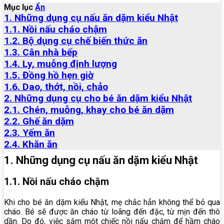
Mục lục
Ẩn
1. Những dụng cụ nấu ăn dặm kiểu Nhật
1.1. Nồi nấu cháo chậm
1.2. Bộ dụng cụ chế biến thức ăn
1.3. Cân nhà bếp
1.4. Ly, muỗng định lượng
1.5. Đồng hồ hẹn giờ
1.6. Dao, thớt, nồi, chảo
2. Những dụng cụ cho bé ăn dặm kiểu Nhật
2.1. Chén, muỗng, khay cho bé ăn dặm
2.2. Ghế ăn dặm
2.3. Yếm ăn
2.4. Khăn ăn
1. Những dụng cụ nấu ăn dặm kiểu Nhật
1.1. Nồi nấu cháo chậm
Khi cho bé ăn dặm kiểu Nhật, mẹ chắc hẳn không thể bỏ qua
cháo. Bé sẽ được ăn cháo từ loãng đến đặc, từ mịn đến thô
dần. Do đó, việc sắm một chiếc nồi nấu chậm để hầm cháo