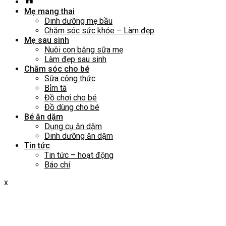
Mẹ mang thai
Dinh dưỡng mẹ bầu
Chăm sóc sức khỏe – Làm đẹp
Mẹ sau sinh
Nuôi con bằng sữa mẹ
Làm đẹp sau sinh
Chăm sóc cho bé
Sữa công thức
Bỉm tã
Đồ chơi cho bé
Đồ dùng cho bé
Bé ăn dặm
Dụng cụ ăn dặm
Dinh dưỡng ăn dặm
Tin tức
Tin tức – hoạt động
Báo chí
x