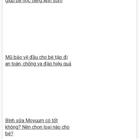
giúp bé học tiếng Anh sớm
Mũ bảo vệ đầu cho bé tập đi
an toàn, chống va đập hiệu quả
Bình sữa Moyuum có tốt
không? Nên chọn loại nào cho
bé?