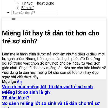
Tin tức – hoạt động
Báo chí
Miếng lót hay tã dán tốt hơn cho
trẻ sơ sinh?
Làm mẹ là hành trình được trải nghiệm những điều kì diệu, mới
lạ, hạnh phúc. Nhưng bên cạnh niềm hạnh phúc đó là những
bối rối trong việc chọn đồ phù hợp cho bé, ngay từ việc đơn
giản nhất: Chọn tã dán hay miếng lót. Nếu mẹ còn băn khoăn về
việc dùng tã dán hay miếng lót cho con sẽ tốt hơn, hay đọc
ngay bài viết dưới dây.
Mục lục
Ẩn
Vai trò của miếng lót, tã dán với trẻ sơ sinh
Miếng lót sơ sinh là gì?
Tã dán là gì?
So sánh miếng lót sơ sinh và tã dán cho trẻ sơ