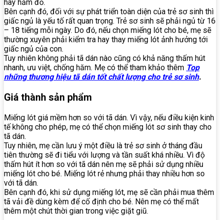
hay hăm đỏ.
Bên cạnh đó, đối với sự phát triển toàn diện của trẻ sơ sinh thì
giấc ngủ là yếu tố rất quan trọng. Trẻ sơ sinh sẽ phải ngủ từ 16
– 18 tiếng mỗi ngày. Do đó, nếu chọn miếng lót cho bé, mẹ sẽ
thường xuyên phải kiểm tra hay thay miếng lót ảnh hưởng tới
giấc ngủ của con.
Tuy nhiên không phải tã dán nào cũng có khả năng thấm hút
nhanh, ưu việt, chống hăm. Mẹ có thể tham khảo thêm
Top
những thương hiệu tã dán tốt chất lượng cho trẻ sơ sinh
.
Giá thành sản phẩm
Miếng lót giá mềm hơn so với tã dán. Vì vậy, nếu điều kiện kinh
tế không cho phép, mẹ có thể chọn miếng lót sơ sinh thay cho
tã dán.
Tuy nhiên, mẹ cần lưu ý một điều là trẻ sơ sinh ở tháng đầu
tiên thường sẽ đi tiểu với lượng và tần suất khá nhiều. Vì độ
thấm hút ít hơn so với tã dán nên mẹ sẽ phải sử dụng nhiều
miếng lót cho bé. Miếng lót rẻ nhưng phải thay nhiều hơn so
với tã dán.
Bên cạnh đó, khi sử dụng miếng lót, mẹ sẽ cần phải mua thêm
tã vải đề dùng kèm để cố định cho bé. Nên mẹ có thể mất
thêm một chút thời gian trong việc giặt giũ.