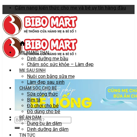
Skip
Cẩm nang kiến thức cho mẹ và bé uy tín hàng đầu
to
content
MẸ MANG THAI
Dinh dưỡng mẹ bầu
Chăm sóc sức khỏe – Làm đẹp
MẸ SAU SINH
Nuôi con bằng sữa mẹ
Làm đẹp sau sinh
CHĂM SÓC CHO BÉ
Sữa công thức
Bỉm tã
Đồ chơi cho bé
Đồ dùng cho bé
BÉ ĂN DẶM
Dụng cụ ăn dặm
Dinh dưỡng ăn dặm
TIN TỨC