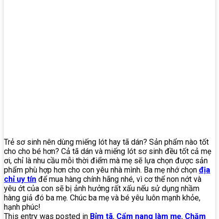
Trẻ sơ sinh nên dùng miếng lót hay tã dán? Sản phẩm nào tốt
cho cho bé hơn? Cả tã dán và miếng lót sơ sinh đều tốt cả mẹ
ơi, chỉ là nhu cầu mỗi thời điểm mà mẹ sẽ lựa chọn được sản
phẩm phù hợp hơn cho con yêu nhà mình. Ba mẹ nhớ chọn
địa
chỉ uy tín
để mua hàng chính hãng nhé, vì cơ thể non nớt và
yêu ớt của con sẽ bị ảnh hưởng rất xấu nếu sử dụng nhầm
hàng giả đó ba mẹ. Chúc ba mẹ và bé yêu luôn mạnh khỏe,
hạnh phúc!
This entry was posted in
Bỉm tã
,
Cẩm nang làm mẹ
,
Chăm