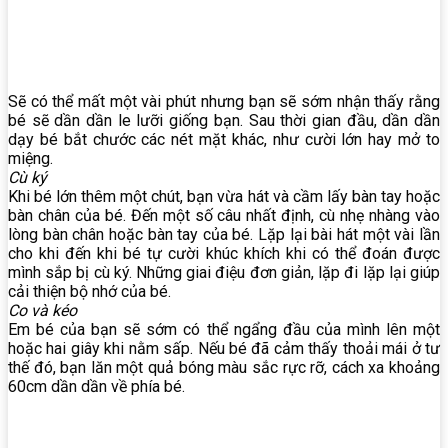
Sẽ có thể mất một vài phút nhưng bạn sẽ sớm nhận thấy rằng
bé sẽ dần dần le lưỡi giống bạn. Sau thời gian đầu, dần dần
dạy bé bắt chước các nét mặt khác, như cười lớn hay mở to
miệng.
Cù ký
Khi bé lớn thêm một chút, bạn vừa hát và cầm lấy bàn tay hoặc
bàn chân của bé. Đến một số câu nhất định, cù nhẹ nhàng vào
lòng bàn chân hoặc bàn tay của bé. Lặp lại bài hát một vài lần
cho khi đến khi bé tự cười khúc khích khi có thể đoán được
mình sắp bị cù ký. Những giai điệu đơn giản, lặp đi lặp lại giúp
cải thiện bộ nhớ của bé.
Co và kéo
Em bé của bạn sẽ sớm có thể ngẩng đầu của mình lên một
hoặc hai giây khi nằm sấp. Nếu bé đã cảm thấy thoải mái ở tư
thế đó, bạn lăn một quả bóng màu sắc rực rỡ, cách xa khoảng
60cm dần dần về phía bé.