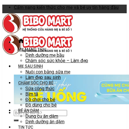
Skip
Cẩm nang kiến thức cho mẹ và bé uy tín hàng đầu
to
content
MẸ MANG THAI
Dinh dưỡng mẹ bầu
Chăm sóc sức khỏe – Làm đẹp
MẸ SAU SINH
Nuôi con bằng sữa mẹ
Làm đẹp sau sinh
CHĂM SÓC CHO BÉ
Sữa công thức
Bỉm tã
Đồ chơi cho bé
Đồ dùng cho bé
BÉ ĂN DẶM
Dụng cụ ăn dặm
Dinh dưỡng ăn dặm
TIN TỨC