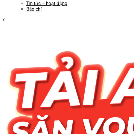
Tin tức – hoạt động
Báo chí
x