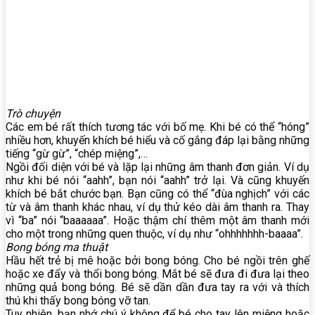
Trò chuyện
Các em bé rất thích tương tác với bố mẹ. Khi bé có thể “hóng”
nhiều hơn, khuyến khích bé hiểu và cố gắng đáp lại bằng những
tiếng “gừ gừ”, “chép miệng”,…
Ngồi đối diện với bé và lặp lại những âm thanh đơn giản. Ví dụ
như khi bé nói “aahh”, bạn nói “aahh” trở lại. Và cũng khuyến
khích bé bắt chước bạn. Bạn cũng có thể “đùa nghịch” với các
từ và âm thanh khác nhau, ví dụ thử kéo dài âm thanh ra. Thay
vì “ba” nói “baaaaaa”. Hoặc thậm chí thêm một âm thanh mới
cho một trong những quen thuộc, ví dụ như “ohhhhhhh-baaaa”.
Bong bóng ma thuật
Hầu hết trẻ bị mê hoặc bởi bong bóng. Cho bé ngồi trên ghế
hoặc xe đẩy và thổi bong bóng. Mắt bé sẽ đưa đi đưa lại theo
những quả bong bóng. Bé sẽ dần dần đưa tay ra với và thích
thú khi thấy bong bóng vỡ tan.
Tuy nhiên, bạn nhớ chú ý không để bé cho tay lên miệng hoặc