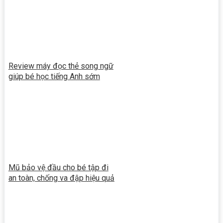
Review máy đọc thẻ song ngữ
giúp bé học tiếng Anh sớm
Mũ bảo vệ đầu cho bé tập đi
an toàn, chống va đập hiệu quả