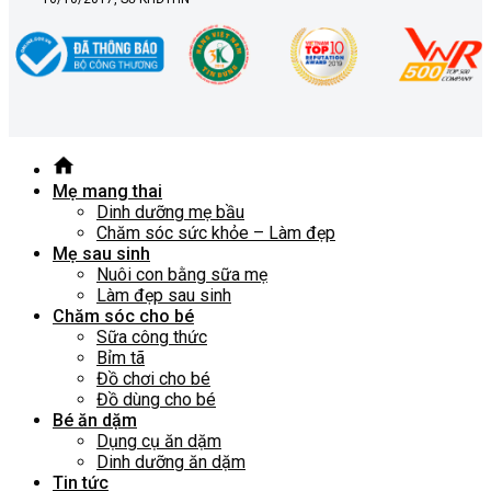
Mẹ mang thai
Dinh dưỡng mẹ bầu
Chăm sóc sức khỏe – Làm đẹp
Mẹ sau sinh
Nuôi con bằng sữa mẹ
Làm đẹp sau sinh
Chăm sóc cho bé
Sữa công thức
Bỉm tã
Đồ chơi cho bé
Đồ dùng cho bé
Bé ăn dặm
Dụng cụ ăn dặm
Dinh dưỡng ăn dặm
Tin tức