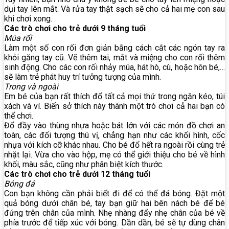
dụi tay lên mắt. Và rửa tay thật sạch sẽ cho cả hai mẹ con sau
khi chơi xong.
Các trò chơi cho trẻ dưới 9 tháng tuổi
Múa rối
Làm một số con rối đơn giản bằng cách cắt các ngón tay ra
khỏi găng tay cũ. Vẽ thêm tai, mắt và miệng cho con rối thêm
sinh động. Cho các con rối nhảy múa, hát hò, cù, hoặc hôn bé,…
sẽ làm trẻ phát huy trí tưởng tượng của mình.
Trong và ngoài
Em bé của bạn rất thích đổ tất cả mọi thứ trong ngăn kéo, túi
xách và ví. Biến sở thích này thành một trò chơi cả hai bạn có
thể chơi.
Đổ đầy vào thùng nhựa hoặc bát lớn với các món đồ chơi an
toàn, các đối tượng thú vị, chẳng hạn như các khối hình, cốc
nhựa với kích cỡ khác nhau. Cho bé đổ hết ra ngoài rồi cùng trẻ
nhặt lại. Vừa cho vào hộp, mẹ có thể giới thiệu cho bé về hình
khối, màu sắc, cũng như phân biệt kích thước.
Các trò chơi cho trẻ dưới 12 tháng tuổi
Bóng đá
Con bạn không cần phải biết đi để có thể đá bóng. Đặt một
quả bóng dưới chân bé, tay bạn giữ hai bên nách bé để bé
đứng trên chân của mình. Nhẹ nhàng đẩy nhẹ chân của bé về
phía trước để tiếp xúc với bóng. Dần dần, bé sẽ tự dùng chân