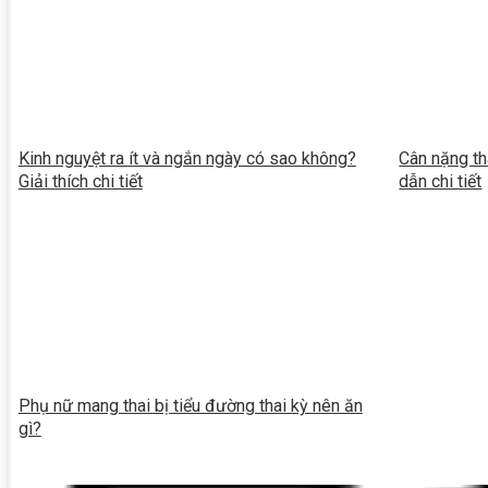
Kinh nguyệt ra ít và ngắn ngày có sao không?
Cân nặng th
Giải thích chi tiết
dẫn chi tiết
Phụ nữ mang thai bị tiểu đường thai kỳ nên ăn
gì?