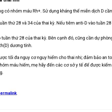
 có nhóm máu Rh+. Sử dụng kháng thể miễn dịch D cần đư
tuần thứ 28 và 34 của thai kỳ. Nếu tiêm anti-D vào tuần 2
o tuần thứ 28 của thai kỳ. Bên cạnh đó, cũng cần dự phòng
Rh(D) dương tính.
 tối đa nguy cơ nguy hiểm cho thai nhi; đảm bảo an toàn
hóm máu hiếm, mẹ hãy đến các cơ sở y tế để được kiểm tr
g.
permalink
.