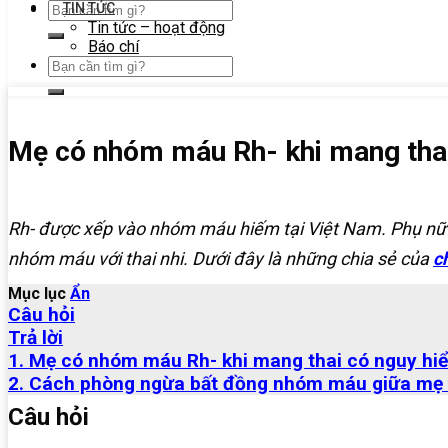
TIN TỨC
Tin tức – hoạt động
Báo chí
Mẹ có nhóm máu Rh- khi mang tha
Rh- được xếp vào nhóm máu hiếm tại Việt Nam. Phụ nữ c
nhóm máu với thai nhi. Dưới đây là những chia sẻ của
c
Mục lục
Ẩn
Câu hỏi
Trả lời
1. Mẹ có nhóm máu Rh- khi mang thai có nguy hi
2. Cách phòng ngừa bất đồng nhóm máu giữa mẹ v
Câu hỏi