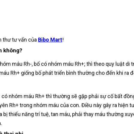
m thư tư vấn của
Bibo Mart
!
m không?
hóm máu Rh-, bố có nhóm máu Rh+; thì theo quy luật di t
máu Rh+ giống bố phát triển bình thường cho đến khi ra đ
vẫn có nhóm máu Rh+ thì thường sẽ gặp phải sự cố bất đ
uyên Rh+ trong nhóm máu của con. Điều này gây ra hiện t
nh ra bị thiểu năng trí tuệ, tan máu, phải thay máu thườn
.
 thai nhi