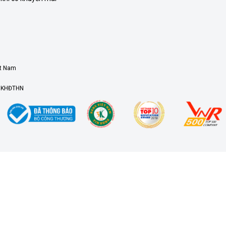
ệt Nam
ở KHĐTHN