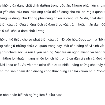
không đa dạng chất dinh dưỡng trong bữa ăn. Nhưng phần lớn cha mẹ l
yến sào, sữa non, sữa ong chúa để bổ sung cho trẻ, nhưng ít quan tâ
g và đúng, chứ không phải càng nhiều là càng tốt. Ví dụ, chất đạm là 
triển của trẻ. Quá thiêng lệch về đạm thực vật, tránh hoặc ít ăn đạm độn
 6 tuổi cần là đạm chất lượng.
ông thể thiếu cho sự phát triển của trẻ. Hệ tiêu hóa được xem là “b
ng ruột giữ những chức vụ quan trọng này. Mất cân bằng hệ vi sinh vật 
như chăm sóc và rèn luyện não bộ. Việc trẻ ăn ngon miệng và hấp thụ 
 những lợi khuẩn mang nhiều lợi ích hổ trợ hệ cư dân vi sinh vật đường
hi khoa châu Âu về probiotics đã đưa ra nhiều bằng chứng cho thấy hi
hững sản phẩm dinh dưỡng công thức cung cấp lợi khuẩn như Probiotics 
 bạn nên nhận biết và ngừng làm 3 điều sau: 