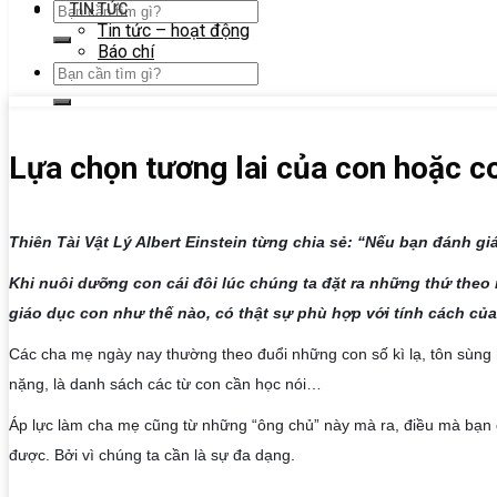
TIN TỨC
Tin tức – hoạt động
Báo chí
Lựa chọn tương lai của con hoặc c
Thiên Tài Vật Lý Albert Einstein từng chia sẻ: “Nếu bạn đánh gi
Khi nuôi dưỡng con cái đôi lúc chúng ta đặt ra những thứ theo 
giáo dục con như thế nào, có thật sự phù hợp với tính cách của
Các cha mẹ ngày nay thường theo đuổi những con số kì lạ, tôn sùng n
nặng, là danh sách các từ con cần học nói…
Áp lực làm cha mẹ cũng từ những “ông chủ” này mà ra, điều mà bạn đ
được. Bởi vì chúng ta cần là sự đa dạng. 