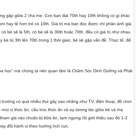
ng gặp giữa 2 cha mẹ. Con bạn đạt 70th hay 10th không có gì khác 
ơn hay tệ hơn trẻ có 10th. Giá trị mà bạn đọc được chỉ phản ánh giá 
có bé sẽ là 5th, có bé sẽ là 30th hoặc 70th, đều có giá trị như nhau. 
 bé từ 3th lên 70th trong 1 thời gian, bé sẽ gặp vấn đề. Thực tế, để 
khoa học” mà chúng ta nên quan tâm là Chăm Sóc Dinh Dưỡng và Phát 
 trường có quá nhiều thứ gây sao nhãng như TV, điện thoại, đồ chơi 
m mùi vị thức ăn, cấu trúc thức ăn và sự tương tác giữa bé và mẹ 
tham gia vào chuẩn bị bữa ăn, tạm ngưng rồi giới thiệu sau đó 1-2 
hay đổi hành vi theo hướng tích cực. 