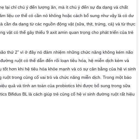
ại chỉ chú ý đến lượng ăn, mà ít chú ý đến sự đa dạng và chất 
m liệu cơ thể có cần nó không hoặc cách bổ sung như vậy là có dư 
cần đa dạng từ các nguồn động vật (sữa, thịt, trứng, cá) và từ thực 
g vật có thể gây thiếu 9 axit amin quan trọng cho phát triển của trẻ 
ộ não thứ 2” vì ở đây nó đảm nhiệm những chức năng không kém não 
đường ruột có thể dẫn đến rối loạn tiêu hóa, hệ miễn dịch kém và 
tốt hơn khi hệ tiêu hóa khỏe mạnh và có sự cân bằng của hệ vi sinh 
 ruột trong củng cố vai trò và chức năng miễn dịch. Trong một báo 
ệu quả và tính an toàn của probiotics khi được bổ sung trong sữa 
Bifidus BL là cách giúp trẻ củng cố hệ vi sinh đường ruột rất hiệu 