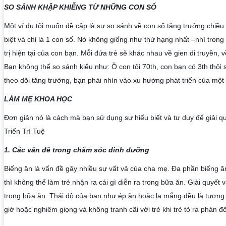
SO SÁNH KHẬP KHIỄNG TỪ NHỮNG CON SỐ
Một ví dụ tôi muốn đề cập là sự so sánh về con số tăng trưởng chiề
biệt và chỉ là 1 con số. Nó không giống như thứ hạng nhất –nhì trong 
trị hiện tại của con bạn. Mỗi đứa trẻ sẽ khác nhau về gien di truyền, 
Bạn không thể so sánh kiểu như: Ồ con tôi 70th, con bạn có 3th thôi s
theo dõi tăng trưởng, bạn phải nhìn vào xu hướng phát triển của một 
LÀM MẸ KHOA HỌC 
Đơn giản nó là cách mà bạn sử dụng sự hiểu biết và tư duy để giải 
Triển Trí Tuệ
1. Các vấn đề trong chăm sóc dinh dưỡng
Biếng ăn là vấn đề gây nhiều sự vất vả của cha mẹ. Đa phần biếng ăn
thì không thể làm trẻ nhận ra cái gì diễn ra trong bữa ăn. Giải quyết 
trong bữa ăn. Thái độ của bạn như ép ăn hoặc la mắng đều là tương tá
giờ hoặc nghiêm giọng và không tranh cãi với trẻ khi trẻ tỏ ra phản đ