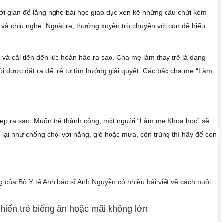
i gian để lắng nghe bài học giáo dục xen kẽ những câu chửi kèm 
nh và chịu nghe. Ngoài ra, thường xuyên trò chuyện với con để hiểu 
i và cải tiến đến lúc hoàn hảo ra sao. Cha mẹ làm thay trẻ là đang 
ỏi được đặt ra để trẻ tự tìm hướng giải quyết. Các bậc cha mẹ “Làm 
ẹp ra sao. Muốn trẻ thành công, một người “Làm mẹ Khoa học” sẽ 
 lại như chống chọi với nắng, gió hoặc mưa, côn trùng thì hãy để con 
 của Bộ Y tế Anh,bác sĩ Anh Nguyễn có nhiều bài viết về cách nuôi
hiến trẻ biếng ăn hoặc mãi không lớn