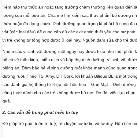
Kém hấp thu thức ăn hoặc tăng trưởng chậm thường liên quan đến sự 
lượng của mỗi bữa ăn. Cha mẹ tìm kiếm các thực phẩm bổ dưỡng như 
thừa hoặc đa dạng chưa. Dinh dưỡng quan trọng là phải bổ sung đa dạn
vật (các loại đậu) để cung cấp đủ các axit amin thiết yếu cho sự phát 
vì trẻ không tự tổng hợp được 9 loại này. Nguồn đạm sữa cho trẻ dưới
Nhóm các vi sinh vật đường ruột ngày nay được hiểu như một phần kh
bộ cả về thần kinh, miễn dịch và hấp thụ dinh dưỡng. Vi sinh vật đườ
biếng ăn. Đảm bảo hệ vi sinh đường ruột khỏe mạnh cũng quan trọng 
đường ruột. Theo TS. Amy, ĐH Cork, lợi khuẩn Bifidus BL là một trong
cáo đánh giá hệ thống từ Hiệp hội Tiêu hoá – Gan Mật – Dinh dưỡng N
công thức dành cho các trẻ không được bú mẹ. Do đó, việc lựa chọn n
quả.
2. Các vấn đề trong phát triển trí tuệ
Để giúp trẻ phát triển trí tuệ, rèn luyện sự tư tin và tư duy. Đầu tiên