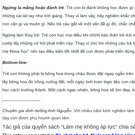
Ngừng la mắng hoặc đánh trẻ
: 
Trẻ con bị đánh không học được gì 
những cái tát tay như trời giáng. Thay vì làm vậy, hãy nghiêm khắc chấ
con cần gì và muốn gì. Nếu trẻ cáu gắt về một vấn đề gì đó, chắc chắn
Ngừng làm thay trẻ: Trẻ con học mọi điều khi chính bản thân trẻ trải n
cướp lấy những cơ hội phát triển này. Thay vì cho trẻ những câu trả 
mẹ Khoa học” nên tạo điều kiện tốt nhất để con được phát triển đúng
Bottom line:
T
rẻ con không phải là bông hoa trong chậu được đặt ngay ngắn trên
lấy bông hoa đó trồng xuống đất, mỗi ngày tính toán logic liệu con cầ
học cách trưởng thành. Một cách ngạc nhiên, bông hoa sẽ lớn đẹp, 
—————————
Chuyên gia dinh dưỡng Anh Nguyễn: 
Với nhiều năm kinh nghiệm làm 
dạy con được phụ huynh quan tâm.
Tác giả của quyển sách “Làm mẹ không áp lực” chia s