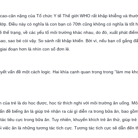
u cao-cân nặng của Tổ chức Y tế Thế giới WHO rất khập khiễng và thườ
lớp. Điều này có nghĩa là con bạn có 70th cũng không có nghĩa là tốt h
về thể trạng, về các yếu tố môi trường khác nhau, do đó, xuất phát điểm 
ao, sao bé còi vậy. So sánh rất khập khiển. Bởi vì, nếu bạn cố gắng đẩy
giai đoạn hơn là nhìn con số đơn lẻ. 
quyết vấn đề một cách logic. Hai khía cạnh quan trọng trong “làm mẹ 
 của trẻ là do học được, học từ thích nghi với môi trường ăn uống. Môi
vấn đề biếng ăn là giúp trẻ nhận ra cái gì diễn ra trong bữa ăn, bao gồ
c tiêu cực trong bữa ăn. Tuy nhiên, khuyến khích trẻ ăn thử, giúp trẻ 
ối việc ăn là những tương tác tích cực. Tương tác tích cực sẽ dẫn đến t