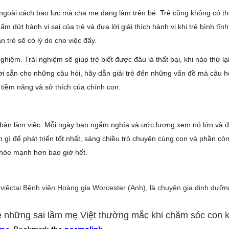
ngoài cách bạo lực mà cha mẹ đang làm trên bé. Trẻ cũng không có thờ
m dứt hành vi sai của trẻ và đưa lời giải thích hành vi khi trẻ bình tĩ
 trẻ sẽ có lý do cho việc đấy.
ghiệm. Trải nghiệm sẽ giúp trẻ biết được đâu là thất bại, khi nào thử lạ
lời sẵn cho những câu hỏi, hãy dẫn giải trẻ đến những vấn đề mà câu h
 tiềm năng và sở thích của chính con.
 bàn làm việc. Mỗi ngày bạn ngắm nghía và ước lượng xem nó lớn và đ
n gì để phát triển tốt nhất, sáng chiều trò chuyện cùng con và phần còn
khỏe mạnh hơn bao giờ hết.
việctại Bệnh viện Hoàng gia Worcester (Anh), là chuyên gia dinh dưỡng
ẻ những sai lầm mẹ Việt thường mắc khi chăm sóc con k