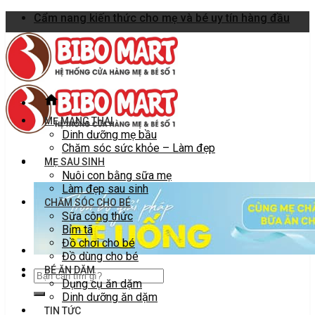
Skip
Cẩm nang kiến thức cho mẹ và bé uy tín hàng đầu
to
content
MẸ MANG THAI
Dinh dưỡng mẹ bầu
Chăm sóc sức khỏe – Làm đẹp
MẸ SAU SINH
Nuôi con bằng sữa mẹ
Làm đẹp sau sinh
CHĂM SÓC CHO BÉ
Sữa công thức
Bỉm tã
Đồ chơi cho bé
Đồ dùng cho bé
BÉ ĂN DẶM
Dụng cụ ăn dặm
Dinh dưỡng ăn dặm
TIN TỨC