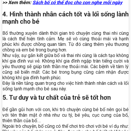
>> Xem thêm:
Sách bố có thể đọc cho con nghe mỗi ngày
4. Hình thành nhân cách tốt và lối sống lành
mạnh cho bé
Bố thường xuyên dành thời gian trò chuyện cùng thai nhi cùng
là cách thể hiện tình cảm. Mẹ sẽ vô cùng thoải mái và hạnh
phúc khi được chồng quan tâm. Từ đó càng thêm yêu thương
chồng và em bé trong bụng hơn.
Như vậy, sự gắn kết giữa bố và thai nhi cùng là cách tạo không
khí gia đình vui vẻ. Không khí gia đình ngập tràn tiếng cười và
yêu thương sẽ giúp tinh thần mẹ thoải mái. Các bệnh về tâm lý
cũng sẽ biến mất. Các bé trong bụng cũng cảm nhận được
không khí gia đình hạnh phúc.
Đây là nền tảng quan trọng cho việc hình thành nhân cách và lối
sống lạnh mạnh cho bé sau này.
5. Tư duy và tư chất của trẻ sẽ tốt hơn
Để gần gũi hơn với con, khi trò chuyện cùng bé bố nên gọi bé
với tên thân mật ở nhà như cu tý, bé yêu, cục cưng của bố,
thiên thần của bố….
Ngoài trò chuyện, bố cũng có thể chơi trò chơi với bé ví dụ như: