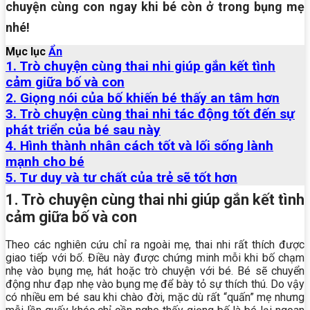
chuyện cùng con ngay khi bé còn ở trong bụng mẹ
nhé!
Mục lục
Ẩn
1. Trò chuyện cùng thai nhi giúp gắn kết tình
cảm giữa bố và con
2. Giọng nói của bố khiến bé thấy an tâm hơn
3. Trò chuyện cùng thai nhi tác động tốt đến sự
phát triển của bé sau này
4. Hình thành nhân cách tốt và lối sống lành
mạnh cho bé
5. Tư duy và tư chất của trẻ sẽ tốt hơn
1. Trò chuyện cùng thai nhi giúp gắn kết tình
cảm giữa bố và con
Theo các nghiên cứu chỉ ra ngoài mẹ, thai nhi rất thích được
giao tiếp với bố. Điều này được chứng minh mỗi khi bố chạm
nhẹ vào bụng mẹ, hát hoặc trò chuyện với bé. Bé sẽ chuyển
động như đạp nhẹ vào bụng mẹ để bày tỏ sự thích thú. Do vậy
có nhiều em bé sau khi chào đời, mặc dù rất “quấn” mẹ nhưng