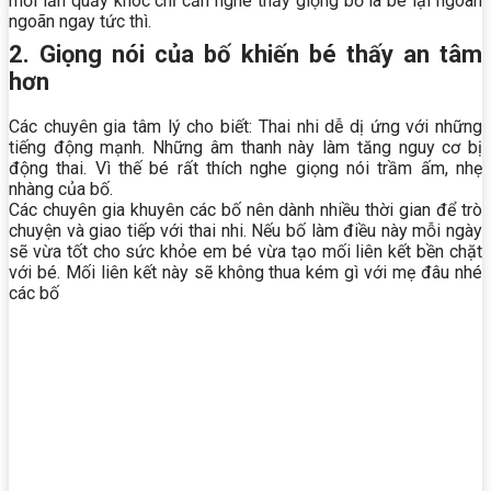
mỗi lần quấy khóc chỉ cần nghe thấy giọng bố là bé lại ngoan
ngoãn ngay tức thì.
2. Giọng nói của bố khiến bé thấy an tâm
hơn
Các chuyên gia tâm lý cho biết: Thai nhi dễ dị ứng với những
tiếng động mạnh. Những âm thanh này làm tăng nguy cơ bị
động thai. Vì thế bé rất thích nghe giọng nói trầm ấm, nhẹ
nhàng của bố.
Các chuyên gia khuyên các bố nên dành nhiều thời gian để trò
chuyện và giao tiếp với thai nhi. Nếu bố làm điều này mỗi ngày
sẽ vừa tốt cho sức khỏe em bé vừa tạo mối liên kết bền chặt
với bé. Mối liên kết này sẽ không thua kém gì với mẹ đâu nhé
các bố