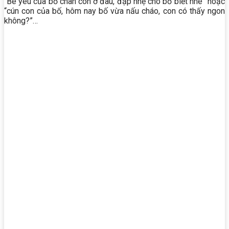
“Bé yêu của bố chân con ở đâu, đạp nhẹ cho bố biết nhé” hoặc
“cún con của bố, hôm nay bố vừa nấu cháo, con có thấy ngon
không?”…