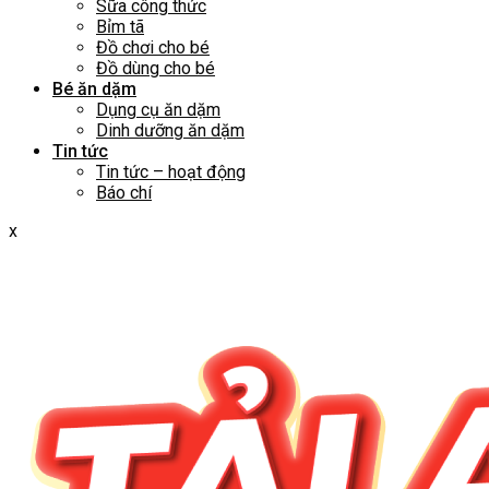
Sữa công thức
Bỉm tã
Đồ chơi cho bé
Đồ dùng cho bé
Bé ăn dặm
Dụng cụ ăn dặm
Dinh dưỡng ăn dặm
Tin tức
Tin tức – hoạt động
Báo chí
x