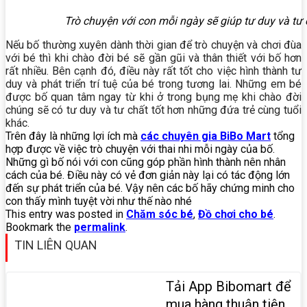
Trò chuyện với con mỗi ngày sẽ giúp tư duy và tư c
Nếu bố thường xuyên dành thời gian để trò chuyện và chơi đùa
với bé thì khi chào đời bé sẽ gần gũi và thân thiết với bố hơn
rất nhiều. Bên cạnh đó, điều này rất tốt cho việc hình thành tư
duy và phát triển trí tuệ của bé trong tương lai. Những em bé
được bố quan tâm ngay từ khi ở trong bụng mẹ khi chào đời
chúng sẽ có tư duy và tư chất tốt hơn những đứa trẻ cùng tuổi
khác.
Trên đây là những lợi ích mà
các chuyên gia BiBo Mart
tổng
hợp được về việc trò chuyện với thai nhi mỗi ngày của bố.
Những gì bố nói với con cũng góp phần hình thành nên nhân
cách của bé. Điều này có vẻ đơn giản này lại có tác động lớn
đến sự phát triển của bé. Vậy nên các bố hãy chứng minh cho
con thấy mình tuyệt vời như thế nào nhé
This entry was posted in
Chăm sóc bé
,
Đồ chơi cho bé
.
Bookmark the
permalink
.
TIN LIÊN QUAN
Tải App Bibomart để
mua hàng thuận tiện