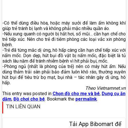
-Có thể dùng điều hòa, hoặc máy sưởi để làm ấm không khí
giúp trẻ tránh bị lạnh và không phải mặc nhiều quần áo.
-Nếu xung quanh có người bị hắt hơi, sổ mũi… cần hạn chế cho
trẻ tiếp xúc. Nên cho trẻ đi tiêm phòng các loại vắc xin phòng
bệnh.
-Trẻ đã từng mắc dị ứng, hô hấp càng cần hạn chế tiếp xúc với
nấm mốc. Dọn dẹp, hút bụi đồ vật bị nấm mốc, đặc biệt là tủ
sách lâu năm để tránh nhiễm bệnh vì hít phải bụi, mốc.
-Phòng ngủ (nhất là phòng của trẻ) nên có máy hút ẩm. Nếu
dùng thảm trải sàn phải bảo đảm luôn khô ráo, thường xuyên
hút bụi để tiêu trừ bọ mạt, bụi nhà – tác nhân gây dị ứng, hô
hấp.
Theo Vietnamnet.vn
This entry was posted in
Chọn đồ cho mẹ và bé
,
Dụng cụ ăn
dặm
,
Đồ chơi cho bé
. Bookmark the
permalink
.
TIN LIÊN QUAN
Tải App Bibomart để