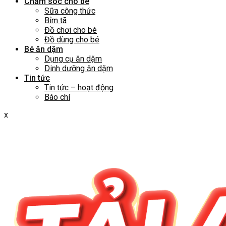
Chăm sóc cho bé
Sữa công thức
Bỉm tã
Đồ chơi cho bé
Đồ dùng cho bé
Bé ăn dặm
Dụng cụ ăn dặm
Dinh dưỡng ăn dặm
Tin tức
Tin tức – hoạt động
Báo chí
x