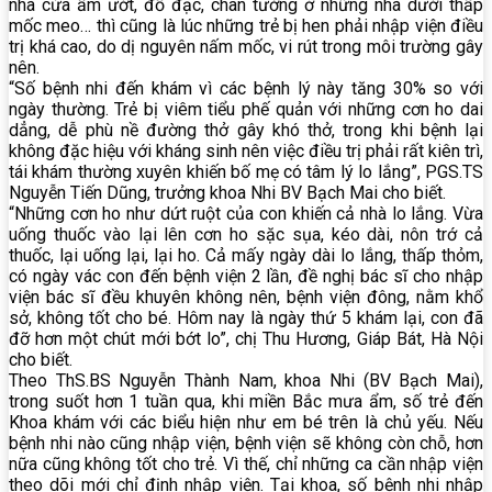
nhà cửa ẩm ướt, đồ đạc, chân tường ở những nhà dưới thấp
mốc meo… thì cũng là lúc những trẻ bị hen phải nhập viện điều
trị khá cao, do dị nguyên nấm mốc, vi rút trong môi trường gây
nên.
“Số bệnh nhi đến khám vì các bệnh lý này tăng 30% so với
ngày thường. Trẻ bị viêm tiểu phế quản với những cơn ho dai
dẳng, dễ phù nề đường thở gây khó thở, trong khi bệnh lại
không đặc hiệu với kháng sinh nên việc điều trị phải rất kiên trì,
tái khám thường xuyên khiến bố mẹ có tâm lý lo lắng”, PGS.TS
Nguyễn Tiến Dũng, trưởng khoa Nhi BV Bạch Mai cho biết.
“Những cơn ho như dứt ruột của con khiến cả nhà lo lắng. Vừa
uống thuốc vào lại lên cơn ho sặc sụa, kéo dài, nôn trớ cả
thuốc, lại uống lại, lại ho. Cả mấy ngày dài lo lắng, thấp thỏm,
có ngày vác con đến bệnh viện 2 lần, đề nghị bác sĩ cho nhập
viện bác sĩ đều khuyên không nên, bệnh viện đông, nằm khổ
sở, không tốt cho bé. Hôm nay là ngày thứ 5 khám lại, con đã
đỡ hơn một chút mới bớt lo”, chị Thu Hương, Giáp Bát, Hà Nội
cho biết.
Theo ThS.BS Nguyễn Thành Nam, khoa Nhi (BV Bạch Mai),
trong suốt hơn 1 tuần qua, khi miền Bắc mưa ẩm, số trẻ đến
Khoa khám với các biểu hiện như em bé trên là chủ yếu. Nếu
bệnh nhi nào cũng nhập viện, bệnh viện sẽ không còn chỗ, hơn
nữa cũng không tốt cho trẻ. Vì thế, chỉ những ca cần nhập viện
theo dõi mới chỉ định nhập viện. Tại khoa, số bệnh nhi nhập