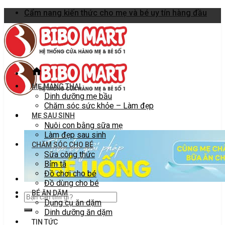
Skip
Cẩm nang kiến thức cho mẹ và bé uy tín hàng đầu
to
content
MẸ MANG THAI
Dinh dưỡng mẹ bầu
Chăm sóc sức khỏe – Làm đẹp
MẸ SAU SINH
Nuôi con bằng sữa mẹ
Làm đẹp sau sinh
CHĂM SÓC CHO BÉ
Sữa công thức
Bỉm tã
Đồ chơi cho bé
Đồ dùng cho bé
BÉ ĂN DẶM
Dụng cụ ăn dặm
Dinh dưỡng ăn dặm
TIN TỨC