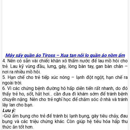
Máy sấy quần áo Tiross – Xua tan nỗi lo quần áo nồm ẩm
4. Nên có sẵn vài chiếc khăn xô thấm nước để lau mồ hôi cho
trẻ. Lau kỹ vùng đầu, lưng, gáy, lòng bàn tay, gan bàn chân –
nơi ra nhiều mồ hôi.
5. Hạn chế cho trẻ tiếp xúc nóng – lạnh đột ngột, hạn chế ra
ngoài trời.
6. Vì các chứng bệnh đường hô hấp diễn tiến rất nhanh, do đó
thấy trẻ ho, sốt, hắt hơi… cần đưa đi khám sớm để tránh bệnh
chuyển nặng. Nên cho trẻ nghỉ học để chăm sóc ở nhà và tránh
lây lan cho bạn.
Lưu ý:
-Giữ ấm bụng cho trẻ để tránh bị lạnh bụng, gây tiêu chảy, đau
bụng và các triệu chứng khác. Còn giúp hệ tiêu hóa hấp thu
thức ăn tốt hơn.