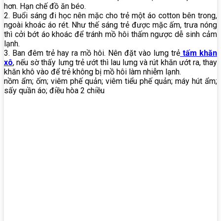
hơn. Hạn chế đồ ăn béo.
2. Buổi sáng đi học nên mặc cho trẻ một áo cotton bên trong,
ngoài khoác áo rét. Như thế sáng trẻ được mặc ấm, trưa nóng
thì cởi bớt áo khoác để tránh mồ hôi thấm ngược dễ sinh cảm
lạnh.
3. Ban đêm trẻ hay ra mồ hôi. Nên đặt vào lưng trẻ
tấm khăn
xô
, nếu sờ thấy lưng trẻ ướt thì lau lưng và rút khăn ướt ra, thay
khăn khô vào để trẻ không bị mồ hôi làm nhiễm lạnh.
nồm ẩm; ốm; viêm phế quản; viêm tiểu phế quản; máy hút ẩm;
sấy quần áo; điều hòa 2 chiều