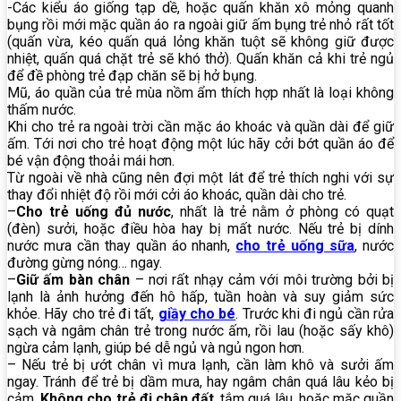
-Các kiểu áo giống tạp dề, hoặc quấn khăn xô mỏng quanh
bụng rồi mới mặc quần áo ra ngoài giữ ấm bụng trẻ nhỏ rất tốt
(quấn vừa, kéo quấn quá lỏng khăn tuột sẽ không giữ được
nhiệt, quấn quá chặt trẻ sẽ khó thở). Quấn khăn cả khi trẻ ngủ
để đề phòng trẻ đạp chăn sẽ bị hở bụng.
Mũ, áo quần của trẻ mùa nồm ẩm thích hợp nhất là loại không
thấm nước.
Khi cho trẻ ra ngoài trời cần mặc áo khoác và quần dài để giữ
ấm. Tới nơi cho trẻ hoạt động một lúc hãy cởi bớt quần áo để
bé vận động thoải mái hơn.
Từ ngoài về nhà cũng nên đợi một lát để trẻ thích nghi với sự
thay đổi nhiệt độ rồi mới cởi áo khoác, quần dài cho trẻ.
–
Cho trẻ uống đủ nước
, nhất là trẻ nằm ở phòng có quạt
(đèn) sưởi, hoặc điều hòa hay bị mất nước. Nếu trẻ bị dính
nước mưa cần thay quần áo nhanh,
cho trẻ uống sữa
, nước
đường gừng nóng… ngay.
–
Giữ ấm bàn chân
– nơi rất nhạy cảm với môi trường bởi bị
lạnh là ảnh hưởng đến hô hấp, tuần hoàn và suy giảm sức
khỏe. Hãy cho trẻ đi tất,
giầy cho bé
. Trước khi đi ngủ cần rửa
sạch và ngâm chân trẻ trong nước ấm, rồi lau (hoặc sấy khô)
ngừa cảm lạnh, giúp bé dễ ngủ và ngủ ngon hơn.
– Nếu trẻ bị ướt chân vì mưa lạnh, cần làm khô và sưởi ấm
ngay. Tránh để trẻ bị dầm mưa, hay ngâm chân quá lâu kẻo bị
cảm.
Không cho trẻ đi chân đất
, tắm quá lâu, hoặc mặc quần