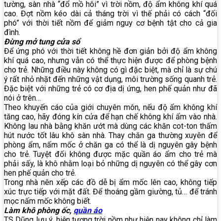
tường, sàn nhà “đổ mồ hôi” vì trời nồm, độ ẩm không khí quá
cao. Đợt nồm kéo dài cả tháng trời vì thế phải có cách “đối
phó” với thời tiết nồm để giảm nguy cơ bệnh tật cho cả gia
đình.
Đừng mở tung cửa sổ
Để ứng phó với thời tiết không hề đơn giản bởi độ ẩm không
khí quá cao, nhưng vẫn có thể thực hiện được để phòng bệnh
cho trẻ. Những điều này không có gì đặc biệt, mà chỉ là sự chú
ý rất nhỏ nhặt đến những vật dụng, môi trường sống quanh trẻ.
Đặc biệt với những trẻ có cơ địa dị ứng, hen phế quản như đã
nói ở trên…
Theo khuyến cáo của giới chuyên môn, nếu độ ẩm không khí
tăng cao, hãy đóng kín cửa để hạn chế không khí ẩm vào nhà.
Không lau nhà bằng khăn ướt mà dùng các khăn cot-ton thấm
hút nước tốt lâu khô sàn nhà. Thay chăn ga thường xuyên để
phòng ẩm, nấm mốc ở chăn ga có thể là dị nguyên gây bệnh
cho trẻ. Tuyệt đối không được mặc quần áo ẩm cho trẻ mà
phải sấy, là khô nhằm loại bỏ những dị nguyên có thể gây cơn
hen phế quản cho trẻ.
Trong nhà nên xếp các đồ dễ bị ẩm mốc lên cao, không tiếp
xúc trực tiếp với mặt đất. Để thoáng gầm giường, tủ… để tránh
mọc nấm mốc không biết.
Làm khô phòng ốc,
quần áo
TS Dũng lưu ý, hiện tượng trời nồm như hiện nay không chỉ làm