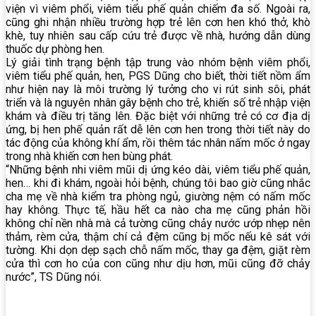
viện vì viêm phổi, viêm tiểu phế quản chiếm đa số. Ngoài ra,
cũng ghi nhận nhiều trường hợp trẻ lên cơn hen khó thở, khò
khè, tuy nhiên sau cấp cứu trẻ được về nhà, hướng dẫn dùng
thuốc dự phòng hen.
Lý giải tình trạng bệnh tập trung vào nhóm bệnh viêm phổi,
viêm tiểu phế quản, hen, PGS Dũng cho biết, thời tiết nồm ẩm
như hiện nay là môi trường lý tưởng cho vi rút sinh sôi, phát
triển và là nguyên nhân gây bệnh cho trẻ, khiến số trẻ nhập viện
khám và điều trị tăng lên. Đặc biệt với những trẻ có cơ địa dị
ứng, bị hen phế quản rất dễ lên cơn hen trong thời tiết này do
tác động của không khí ẩm, rồi thêm tác nhân nấm mốc ở ngay
trong nhà khiến cơn hen bùng phát.
“Những bệnh nhi viêm mũi dị ứng kéo dài, viêm tiểu phế quản,
hen… khi đi khám, ngoài hỏi bệnh, chúng tôi bao giờ cũng nhắc
cha mẹ về nhà kiểm tra phòng ngủ, giường nệm có nấm mốc
hay không. Thực tế, hầu hết ca nào cha mẹ cũng phản hồi
không chỉ nền nhà mà cả tường cũng chảy nước ướp nhẹp nên
thảm, rèm cửa, thậm chí cả đệm cũng bị mốc nếu kê sát với
tường. Khi dọn dẹp sạch chỗ nấm mốc, thay ga đệm, giặt rèm
cửa thì cơn ho của con cũng như dịu hơn, mũi cũng đỡ chảy
nước”, TS Dũng nói.