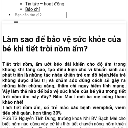
Tin tức – hoạt động
Báo chí
Làm sao để bảo vệ sức khỏe của
bé khi tiết trời nồm ẩm?
Tiết trời nồm, ẩm ướt kéo dài khiến cho độ ẩm trong
không khí tăng cao, tạo điều kiện cho vi khuẩn sinh sôi
phát triển là những tác nhân khiến trẻ em đổ bệnh.
Nếu trẻ
không được điều trị và chăm sóc đúng cách sẽ gây ra
những biến chứng nặng, thậm chí nguy hiểm tính mạng.
Vậy làm thế nào để bảo vệ sức khỏe của bé yêu trong tiết
trời nồm ẩm này đây? Bibo Mart mời ba mẹ cùng tham
khảo nhé!
Thời tiết nồm ẩm, số trẻ mắc các bệnh viêmphổi, viêm
tiểu phế quản, hen tăng 30%
PGS.TS Nguyễn Tiến Dũng, trưởng khoa Nhi BV Bạch Mai cho
biết: năm nào cũng vậy, cứ khi thời tiết chuyển nóng, nồm khiến