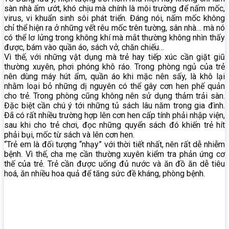
sàn nhà ẩm ướt, khó chịu mà chính là môi trường để nấm mốc,
virus, vi khuẩn sinh sôi phát triển. Đáng nói, nấm mốc không
chỉ thể hiện ra ở những vết rêu mốc trên tường, sân nhà… mà nó
có thể lơ lửng trong không khí mà mắt thường không nhìn thấy
được, bám vào quần áo, sách vở, chăn chiếu…
Vì thế, với những vật dụng mà trẻ hay tiếp xúc cần giặt giũ
thường xuyên, phơi phóng khô ráo. Trong phòng ngủ của trẻ
nên dùng máy hút ẩm, quần áo khi mặc nên sấy, là khô lại
nhằm loại bỏ những dị nguyên có thể gây cơn hen phế quản
cho trẻ. Trong phòng cũng không nên sử dụng thảm trải sàn.
Đặc biệt cần chú ý tới những tủ sách lâu năm trong gia đình.
Đã có rất nhiều trường hợp lên cơn hen cấp tính phải nhập viện,
sau khi cho trẻ chơi, đọc những quyển sách đó khiến trẻ hít
phải bụi, mốc từ sách và lên cơn hen.
“Trẻ em là đối tượng “nhạy” với thời tiết nhất, nên rất dễ nhiễm
bệnh. Vì thế, cha mẹ cần thường xuyên kiểm tra phản ứng cơ
thế của trẻ. Trẻ cần được uống đủ nước và ăn đồ ăn dễ tiêu
hoá, ăn nhiều hoa quả để tăng sức đề kháng, phòng bệnh.