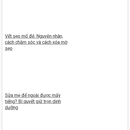
Vết sẹo mổ đẻ: Nguyên nhân,
cách chăm sóc và cách xóa mờ
sẹo
Sữa mẹ để ngoài được mấy
tiếng? Bí quyết giữ trọn dinh
dưỡng