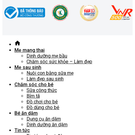
Mẹ mang thai
Dinh dưỡng mẹ bầu
Chăm sóc sức khỏe – Làm đẹp
Mẹ sau sinh
Nuôi con bằng sữa mẹ
Làm đẹp sau sinh
Chăm sóc cho bé
Sữa công thức
Bỉm tã
Đồ chơi cho bé
Đồ dùng cho bé
Bé ăn dặm
Dụng cụ ăn dặm
Dinh dưỡng ăn dặm
Tin tức