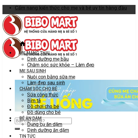
Skip
Cẩm nang kiến thức cho mẹ và bé uy tín hàng đầu
to
content
MẸ MANG THAI
Dinh dưỡng mẹ bầu
Chăm sóc sức khỏe – Làm đẹp
MẸ SAU SINH
Nuôi con bằng sữa mẹ
Làm đẹp sau sinh
CHĂM SÓC CHO BÉ
Sữa công thức
Bỉm tã
Đồ chơi cho bé
Đồ dùng cho bé
BÉ ĂN DẶM
Dụng cụ ăn dặm
Dinh dưỡng ăn dặm
TIN TỨC