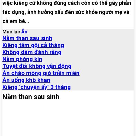
việc kiêng cữ không đúng cách còn có thể gây phản
tác dụng, ảnh hưởng xấu đến sức khỏe người mẹ và
cả em bé. .
Mục lục
Ẩn
Nằm than sau sinh
Kiêng tắm gội cả tháng
Không dám đánh răng
Nằm phòng kín
Tuyệt đối không vận động
Ăn cháo móng giò triền miên
Ăn uống khô khan
Kiêng ‘chuyện ấy’ 3 tháng
Nằm than sau sinh