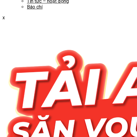
Tin tức – hoạt động
Báo chí
x