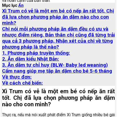
và hoàn cảnh của bản thân.
Mục lục
Ẩn
Xì Trum có vẻ là một em bé có nếp ăn rất tốt. Chị
đã lựa chọn phương pháp ăn dặm nào cho con
mình?
Chị nói mỗi phương pháp ăn dặm đều có ưu và
nhược điểm riêng. Bản thân chị cũng đã từng trải
qua cả 3 phương pháp. Nhận xét của chị về từng
phương pháp là thế nào?
1. Phương pháp truyền thống:
2. Ăn dặm kiểu Nhật Bản:
3. Ăn dặm tự chỉ huy (BLW- Baby led weaning)
Cẩm nang giúp mẹ tập ăn dặm cho bé 5-6 tháng
Về thực đơn:
Về cách chế biến:
Xì Trum có vẻ là một em bé có nếp ăn rất
tốt. Chị đã lựa chọn phương pháp ăn dặm
nào cho con mình?
Thực ra, nếu mà nói xuất phát điểm Xì Trum giống nhiều bé gái