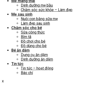
Mẹ mang thai
Dinh dưỡng mẹ bầu
Chăm sóc sức khỏe – Làm đẹp
Mẹ sau sinh
Nuôi con bằng sữa mẹ
Làm đẹp sau sinh
Chăm sóc cho bé
Sữa công thức
Bỉm tã
Đồ chơi cho bé
Đồ dùng cho bé
Bé ăn dặm
Dụng cụ ăn dặm
Dinh dưỡng ăn dặm
Tin tức
Tin tức – hoạt động
Báo chí
x