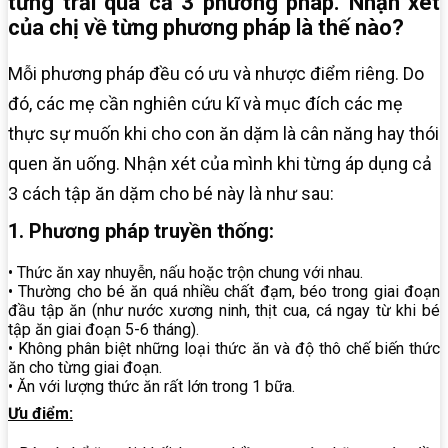
từng trải qua cả 3 phương pháp. Nhận xét
của chị về từng phương pháp là thế nào?
Mỗi phương pháp đều có ưu và nhược điểm riêng. Do
đó, các mẹ cần nghiên cứu kĩ và mục đích các mẹ
thực sự muốn khi cho con ăn dặm là cân năng hay thói
quen ăn uống. Nhận xét của mình khi từng áp dụng cả
3 cách tập ăn dặm cho bé này là như sau:
1. Phương pháp truyền thống:
• Thức ăn xay nhuyễn, nấu hoặc trộn chung với nhau.
• Thường cho bé ăn quá nhiều chất đạm, béo trong giai đoạn
đầu tập ăn (như nước xương ninh, thịt cua, cá ngay từ khi bé
tập ăn giai đoạn 5-6 tháng).
• Không phân biệt những loại thức ăn và độ thô chế biến thức
ăn cho từng giai đoạn.
• Ăn với lượng thức ăn rất lớn trong 1 bữa.
Ưu điểm: