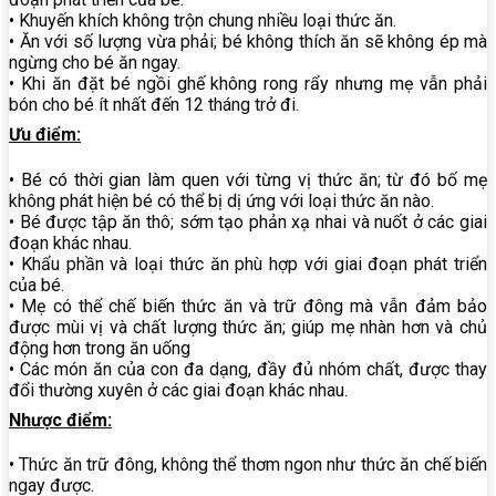
• Khuyến khích không trộn chung nhiều loại thức ăn.
• Ăn với số lượng vừa phải; bé không thích ăn sẽ không ép mà
ngừng cho bé ăn ngay.
• Khi ăn đặt bé ngồi ghế không rong rẩy nhưng mẹ vẫn phải
bón cho bé ít nhất đến 12 tháng trở đi.
Ưu điểm:
• Bé có thời gian làm quen với từng vị thức ăn; từ đó bố mẹ
không phát hiện bé có thể bị dị ứng với loại thức ăn nào.
• Bé được tập ăn thô; sớm tạo phản xạ nhai và nuốt ở các giai
đoạn khác nhau.
• Khẩu phần và loại thức ăn phù hợp với giai đoạn phát triển
của bé.
• Mẹ có thể chế biến thức ăn và trữ đông mà vẫn đảm bảo
được mùi vị và chất lượng thức ăn; giúp mẹ nhàn hơn và chủ
động hơn trong ăn uống
• Các món ăn của con đa dạng, đầy đủ nhóm chất, được thay
đổi thường xuyên ở các giai đoạn khác nhau.
Nhược điểm:
• Thức ăn trữ đông, không thể thơm ngon như thức ăn chế biến
ngay được.