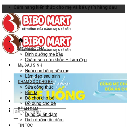
Skip
Cẩm nang kiến thức cho mẹ và bé uy tín hàng đầu
to
content
MẸ MANG THAI
Dinh dưỡng mẹ bầu
Chăm sóc sức khỏe – Làm đẹp
MẸ SAU SINH
Nuôi con bằng sữa mẹ
Làm đẹp sau sinh
CHĂM SÓC CHO BÉ
Sữa công thức
Bỉm tã
Đồ chơi cho bé
Đồ dùng cho bé
BÉ ĂN DẶM
Dụng cụ ăn dặm
Dinh dưỡng ăn dặm
TIN TỨC