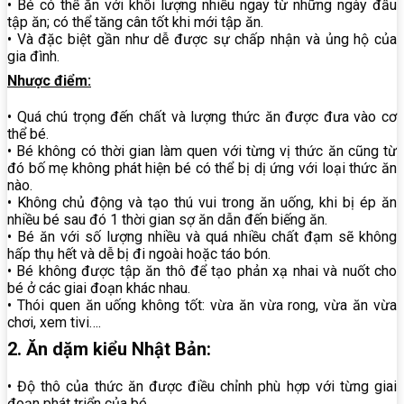
• Bé có thể ăn với khối lượng nhiều ngay từ những ngày đầu
tập ăn; có thể tăng cân tốt khi mới tập ăn.
• Và đặc biệt gần như dễ được sự chấp nhận và ủng hộ của
gia đình.
Nhược điểm:
• Quá chú trọng đến chất và lượng thức ăn được đưa vào cơ
thể bé.
• Bé không có thời gian làm quen với từng vị thức ăn cũng từ
đó bố mẹ không phát hiện bé có thể bị dị ứng với loại thức ăn
nào.
• Không chủ động và tạo thú vui trong ăn uống, khi bị ép ăn
nhiều bé sau đó 1 thời gian sợ ăn dẫn đến biếng ăn.
• Bé ăn với số lượng nhiều và quá nhiều chất đạm sẽ không
hấp thụ hết và dễ bị đi ngoài hoặc táo bón.
• Bé không được tập ăn thô để tạo phản xạ nhai và nuốt cho
bé ở các giai đoạn khác nhau.
• Thói quen ăn uống không tốt: vừa ăn vừa rong, vừa ăn vừa
chơi, xem tivi….
2. Ăn dặm kiểu Nhật Bản:
• Độ thô của thức ăn được điều chỉnh phù hợp với từng giai
đoạn phát triển của bé.