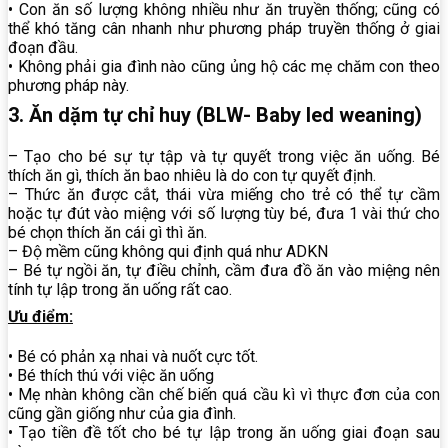
• Con ăn số lượng không nhiều như ăn truyền thống; cũng có
thể khó tăng cân nhanh như phương pháp truyền thống ở giai
đoạn đầu.
• Không phải gia đình nào cũng ủng hộ các mẹ chăm con theo
phương pháp này.
3. Ăn dặm tự chỉ huy (BLW- Baby led weaning)
– Tạo cho bé sự tự tập và tự quyết trong việc ăn uống. Bé
thích ăn gì, thích ăn bao nhiêu là do con tự quyết định.
– Thức ăn được cắt, thái vừa miếng cho trẻ có thể tự cầm
hoặc tự đút vào miệng với số lượng tùy bé, đưa 1 vài thứ cho
bé chọn thích ăn cái gì thì ăn.
– Độ mềm cũng không qui định quá như ADKN
– Bé tự ngồi ăn, tự điều chỉnh, cầm đưa đồ ăn vào miệng nên
tính tự lập trong ăn uống rất cao.
Ưu điểm:
• Bé có phản xạ nhai và nuốt cực tốt.
• Bé thích thú với việc ăn uống
• Mẹ nhàn không cần chế biến quá cầu kì vì thực đơn của con
cũng gần giống như của gia đình.
• Tạo tiền đề tốt cho bé tự lập trong ăn uống giai đoạn sau