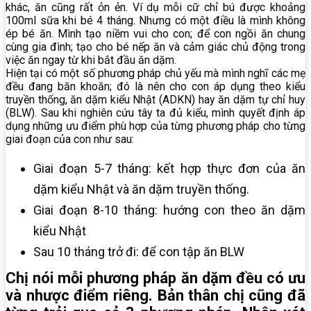
khác, ăn cũng rất ỏn ẻn. Ví dụ mỗi cữ chỉ bú được khoảng
100ml sữa khi bé 4 tháng. Nhưng có một điều là mình không
ép bé ăn. Mình tạo niềm vui cho con; để con ngồi ăn chung
cùng gia đình; tạo cho bé nếp ăn và cảm giác chủ động trong
việc ăn ngay từ khi bắt đầu ăn dặm.
Hiện tại có một số phương pháp chủ yếu mà mình nghĩ các mẹ
đều đang băn khoăn; đó là nên cho con áp dụng theo kiểu
truyền thống, ăn dặm kiểu Nhật (ADKN) hay ăn dặm tự chỉ huy
(BLW). Sau khi nghiên cứu tây ta đủ kiểu, mình quyết định áp
dụng những ưu điểm phù hợp của từng phương pháp cho từng
giai đoạn của con như sau:
Giai đoạn 5-7 tháng: kết hợp thực đơn của ăn
dặm kiểu Nhật và ăn dặm truyền thống.
Giai đoạn 8-10 tháng: hướng con theo ăn dặm
kiểu Nhật
Sau 10 tháng trở đi: để con tập ăn BLW
Chị nói mỗi phương pháp ăn dặm đều có ưu
và nhược điểm riêng. Bản thân chị cũng đã