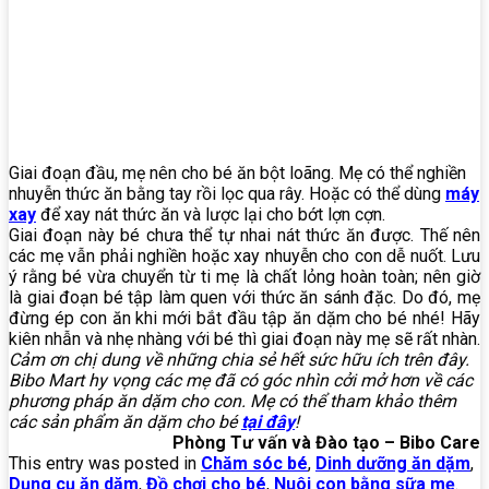
Giai đoạn đầu, mẹ nên cho bé ăn bột loãng. Mẹ có thể nghiền
nhuyễn thức ăn bằng tay rồi lọc qua rây. Hoặc có thể dùng
máy
xay
để xay nát thức ăn và lược lại cho bớt lợn cợn.
Giai đoạn này bé chưa thể tự nhai nát thức ăn được. Thế nên
các mẹ vẫn phải nghiền hoặc xay nhuyễn cho con dễ nuốt. Lưu
ý rằng bé vừa chuyển từ ti mẹ là chất lỏng hoàn toàn; nên giờ
là giai đoạn bé tập làm quen với thức ăn sánh đặc. Do đó, mẹ
đừng ép con ăn khi mới bắt đầu tập ăn dặm cho bé nhé! Hãy
kiên nhẫn và nhẹ nhàng với bé thì giai đoạn này mẹ sẽ rất nhàn.
Cảm ơn chị dung về những chia sẻ hết sức hữu ích trên đây.
Bibo Mart hy vọng các mẹ đã có góc nhìn cởi mở hơn về các
phương pháp ăn dặm cho con. Mẹ có thể tham khảo thêm
các sản phẩm ăn dặm cho bé
tại đây
!
Phòng Tư vấn và Đào tạo – Bibo Care
This entry was posted in
Chăm sóc bé
,
Dinh dưỡng ăn dặm
,
Dụng cụ ăn dặm
,
Đồ chơi cho bé
,
Nuôi con bằng sữa mẹ
.