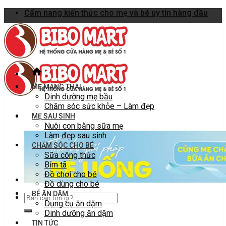
Skip
Cẩm nang kiến thức cho mẹ và bé uy tín hàng đầu
to
content
MẸ MANG THAI
Dinh dưỡng mẹ bầu
Chăm sóc sức khỏe – Làm đẹp
MẸ SAU SINH
Nuôi con bằng sữa mẹ
Làm đẹp sau sinh
CHĂM SÓC CHO BÉ
Sữa công thức
Bỉm tã
Đồ chơi cho bé
Đồ dùng cho bé
BÉ ĂN DẶM
Dụng cụ ăn dặm
Dinh dưỡng ăn dặm
TIN TỨC