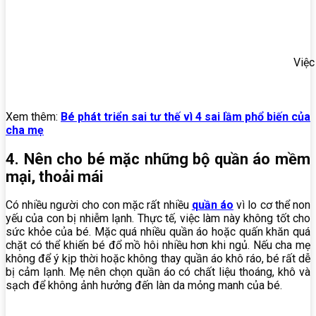
Việc
Xem thêm:
Bé phát triển sai tư thế vì 4 sai lầm phổ biến của
cha mẹ
4. Nên cho bé mặc những bộ quần áo mềm
mại, thoải mái
Có
nhiều
người
cho
con
mặc
rất
nhiều
quần
áo
vì
lo
cơ
thể
non
yếu
của
con
bị
nhiễm
lạnh.
Thực
tế,
việc làm này
không
tốt
cho
sức
khỏe
của
bé.
Mặc
quá
nhiều
quần
áo
hoặc
quấn
khăn
quá
chặt
có
thể
khiến
bé
đổ
mồ
hôi
nhiều
hơn
khi
ngủ.
Nếu
cha
mẹ
không
để
ý
kịp
thời
hoặc
không
thay
quần
áo
khô
ráo,
bé
rất
dễ
bị
cảm
lạnh.
Mẹ nên
chọn quần áo có
chất
liệu
thoáng,
khô
và
sạch để không ảnh hưởng đến làn da mỏng manh của bé.