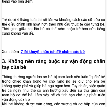
tiếng vào ban đêm.
Trẻ dưới 4 tháng tuổi thì số lần và khoảng cách các cữ sữa có
thể điều chỉnh linh hoạt hơn theo nhu cầu thực tế của từng bé.
Thời gian giữa hai lần bú có thể sớm hoặc trễ hơn nửa tiếng
cũng không vấn đề.
Xem thêm:
7 lời khuyên hữu ích để chăm sóc bé
3. Không nên ràng buộc sự vận động chân
tay của bé
Thông
thường
người
lớn
sợ
bé
bị
cảm
lạnh
nên
luôn
“quấn”
bé
trong
chiếc
khăn
bông và
cho
rằng
nó
sẽ
giữ
cho
em
bé
không
quậy phá
và
giúp
bé
ngủ
ngon
hơn.
Tuy
nhiên,
việc quấn
trẻ cả ngày như thế có
ảnh
hưởng
xấu
đến
sự
thư
giãn
của
toàn
bộ
cơ
thể
bé. Làm vậy sẽ vô tình hạn chế sự phát triển
vận động của trẻ.
Khi bé không được vận động, các xương và cơ bắp của con