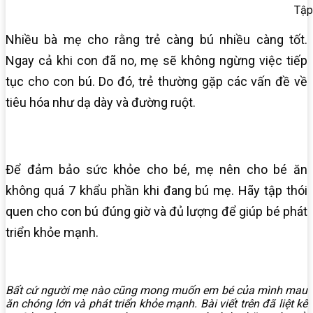
Tập
Nhiều
bà
mẹ
cho
rằng
trẻ
càng
bú
nhiều
càng
tốt.
Ngay
cả
khi
con
đã
no,
mẹ
sẽ
không
ngừng việc
tiếp
tục
cho
con
bú.
Do
đó,
trẻ
thường
gặp
các
vấn
đề
về
tiêu
hóa
như
dạ
dày
và
đường
ruột.
Để đảm bảo sức khỏe cho bé, mẹ nên cho
bé
ăn
không
quá
7
khẩu
phần
khi
đang
bú
mẹ.
Hãy
tập
thói
quen
cho
con
bú
đúng
giờ
và
đủ
lượng
để
giúp
bé
phát
triển
khỏe
mạnh.
Bất cứ người mẹ nào cũng mong muốn em bé của mình mau
ăn chóng lớn và phát triển khỏe mạnh. Bài viết trên đã liệt kê