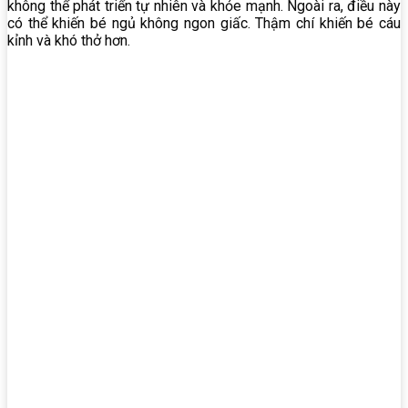
không thể phát triển tự nhiên và khỏe mạnh. Ngoài ra,
đ
iều
này
có
thể
khiến
bé
ngủ
không
ngon
giấc.
T
hậm
chí
khiến
bé
cáu
kỉnh
và
khó
thở hơn.