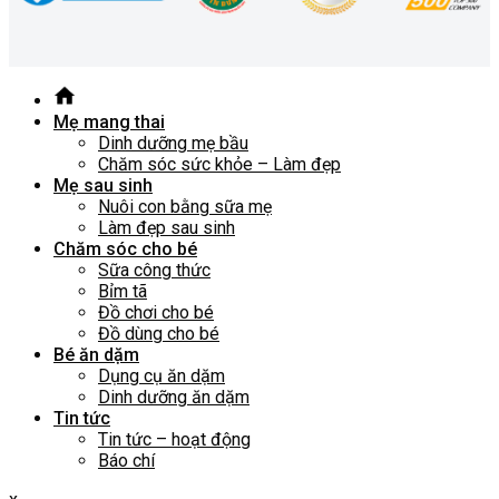
Mẹ mang thai
Dinh dưỡng mẹ bầu
Chăm sóc sức khỏe – Làm đẹp
Mẹ sau sinh
Nuôi con bằng sữa mẹ
Làm đẹp sau sinh
Chăm sóc cho bé
Sữa công thức
Bỉm tã
Đồ chơi cho bé
Đồ dùng cho bé
Bé ăn dặm
Dụng cụ ăn dặm
Dinh dưỡng ăn dặm
Tin tức
Tin tức – hoạt động
Báo chí