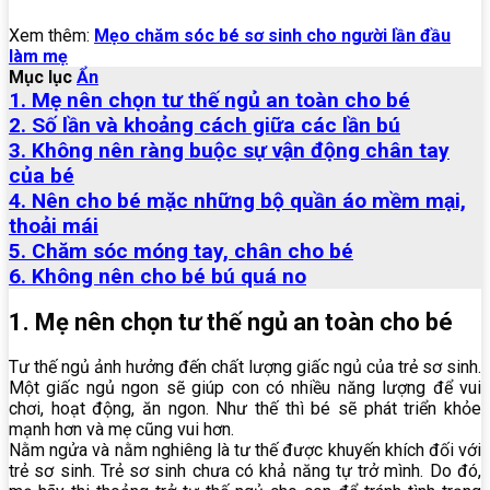
Xem thêm:
Mẹo chăm sóc bé sơ sinh cho người lần đầu
làm mẹ
Mục lục
Ẩn
1. Mẹ nên chọn tư thế ngủ an toàn cho bé
2. Số lần và khoảng cách giữa các lần bú
3. Không nên ràng buộc sự vận động chân tay
của bé
4. Nên cho bé mặc những bộ quần áo mềm mại,
thoải mái
5. Chăm sóc móng tay, chân cho bé
6. Không nên cho bé bú quá no
1. Mẹ nên chọn tư thế ngủ an toàn cho bé
Tư thế ngủ ảnh hưởng đến chất lượng giấc ngủ của trẻ sơ sinh.
Một giấc ngủ ngon sẽ giúp con có nhiều năng lượng để vui
chơi, hoạt động, ăn ngon. Như thế thì bé sẽ phát triển khỏe
mạnh hơn và mẹ cũng vui hơn.
Nằm ngửa và nằm nghiêng là tư thế được khuyến khích đối với
trẻ sơ sinh. Trẻ sơ sinh chưa có khả năng tự trở mình. Do đó,