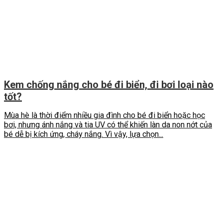
Kem chống nắng cho bé đi biển, đi bơi loại nào
tốt?
Mùa hè là thời điểm nhiều gia đình cho bé đi biển hoặc học
bơi, nhưng ánh nắng và tia UV có thể khiến làn da non nớt của
bé dễ bị kích ứng, cháy nắng. Vì vậy, lựa chọn...