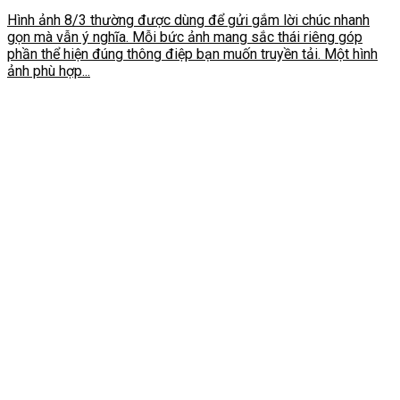
Hình ảnh 8/3 thường được dùng để gửi gắm lời chúc nhanh
gọn mà vẫn ý nghĩa. Mỗi bức ảnh mang sắc thái riêng góp
phần thể hiện đúng thông điệp bạn muốn truyền tải. Một hình
ảnh phù hợp...