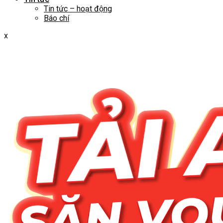
Tin tức – hoạt động
Báo chí
x