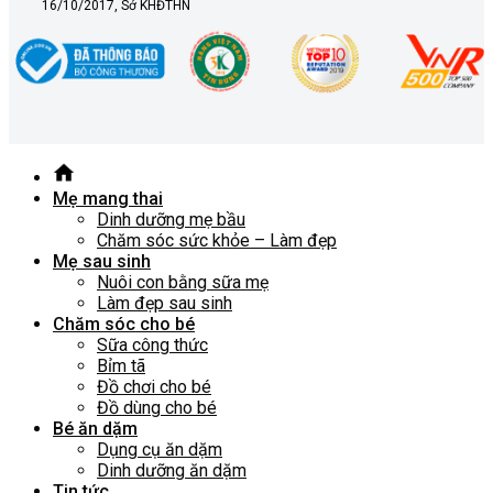
16/10/2017, Sở KHĐTHN
Mẹ mang thai
Dinh dưỡng mẹ bầu
Chăm sóc sức khỏe – Làm đẹp
Mẹ sau sinh
Nuôi con bằng sữa mẹ
Làm đẹp sau sinh
Chăm sóc cho bé
Sữa công thức
Bỉm tã
Đồ chơi cho bé
Đồ dùng cho bé
Bé ăn dặm
Dụng cụ ăn dặm
Dinh dưỡng ăn dặm
Tin tức