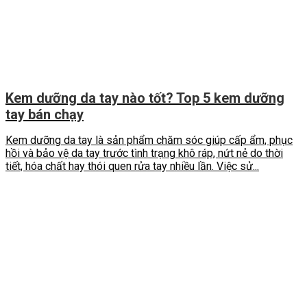
Kem dưỡng da tay nào tốt? Top 5 kem dưỡng
tay bán chạy
Kem dưỡng da tay là sản phẩm chăm sóc giúp cấp ẩm, phục
hồi và bảo vệ da tay trước tình trạng khô ráp, nứt nẻ do thời
tiết, hóa chất hay thói quen rửa tay nhiều lần. Việc sử...