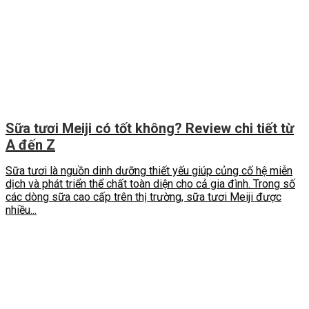
Sữa tươi Meiji có tốt không? Review chi tiết từ
A đến Z
Sữa tươi là nguồn dinh dưỡng thiết yếu giúp củng cố hệ miễn
dịch và phát triển thể chất toàn diện cho cả gia đình. Trong số
các dòng sữa cao cấp trên thị trường, sữa tươi Meiji được
nhiều...