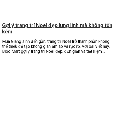
Gợi ý trang trí Noel đẹp lung linh mà không tốn
kém
Mùa Giáng sinh đến gần, trang trí Noel trở thành phần không
thể thiếu để tạo không gian ấm áp và rực rỡ. Với bài viết này,
Bibo Mart gợi ý trang trí Noel đẹp, đơn giản và tiết kiệm....