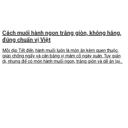
Cách muối hành ngon trắng giòn, không hăng,
đúng chuẩn vị Việt
Mỗi dịp Tết đến, hành muối luôn là món ăn kèm quen thuộc,
giúp chống ngấy và cân bằng vị mâm cỗ ngày xuân. Tuy giản
dị, nhưng để có món hành muối ngon, trắng giòn và dễ ăn lại...