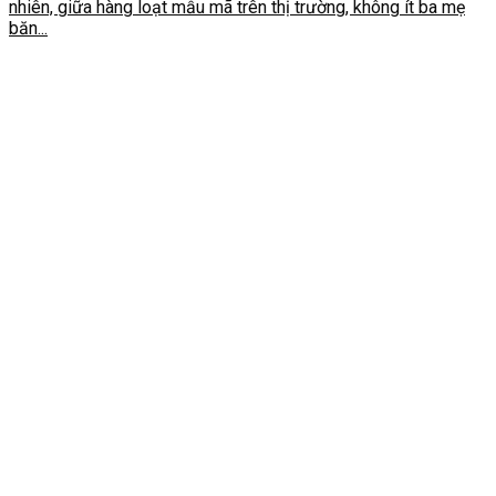
nhiên, giữa hàng loạt mẫu mã trên thị trường, không ít ba mẹ
băn...