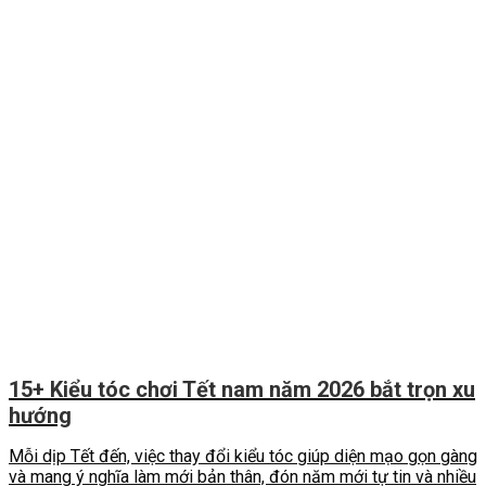
15+ Kiểu tóc chơi Tết nam năm 2026 bắt trọn xu
hướng
Mỗi dịp Tết đến, việc thay đổi kiểu tóc giúp diện mạo gọn gàng
và mang ý nghĩa làm mới bản thân, đón năm mới tự tin và nhiều