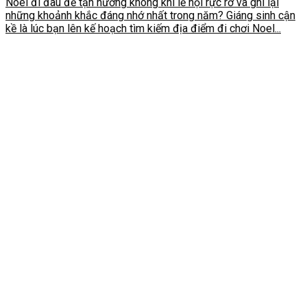
Noel đi đâu để tận hưởng không khí lễ hội rực rỡ và ghi lại
những khoảnh khắc đáng nhớ nhất trong năm? Giáng sinh cận
kề là lúc bạn lên kế hoạch tìm kiếm địa điểm đi chơi Noel...