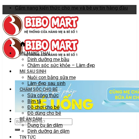
Skip
Cẩm nang kiến thức cho mẹ và bé uy tín hàng đầu
to
content
MẸ MANG THAI
Dinh dưỡng mẹ bầu
Chăm sóc sức khỏe – Làm đẹp
MẸ SAU SINH
Nuôi con bằng sữa mẹ
Làm đẹp sau sinh
CHĂM SÓC CHO BÉ
Sữa công thức
Bỉm tã
Đồ chơi cho bé
Đồ dùng cho bé
BÉ ĂN DẶM
Dụng cụ ăn dặm
Dinh dưỡng ăn dặm
TIN TỨC