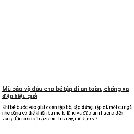
Mũ bảo vệ đầu cho bé tập đi an toàn, chống va
đập hiệu quả
Khi bé bước vào giai đoạn tập bò, tập đứng, tập đi, mỗi cú ngã
nhẹ cũng có thể khiến ba mẹ lo lắng va đập ảnh hưởng đến
vùng đầu non nớt của con. Lúc này, mũ bảo vệ...