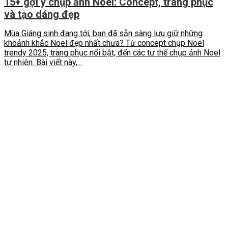
15+ gợi ý chụp ảnh Noel: Concept, trang phục
và tạo dáng đẹp
Mùa Giáng sinh đang tới, bạn đã sẵn sàng lưu giữ những
khoảnh khắc Noel đẹp nhất chưa? Từ concept chụp Noel
trendy 2025, trang phục nổi bật, đến các tư thế chụp ảnh Noel
tự nhiên. Bài viết này,...