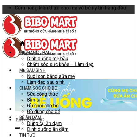
Skip
Cẩm nang kiến thức cho mẹ và bé uy tín hàng đầu
to
content
MẸ MANG THAI
Dinh dưỡng mẹ bầu
Chăm sóc sức khỏe – Làm đẹp
MẸ SAU SINH
Nuôi con bằng sữa mẹ
Làm đẹp sau sinh
CHĂM SÓC CHO BÉ
Sữa công thức
Bỉm tã
Đồ chơi cho bé
Đồ dùng cho bé
BÉ ĂN DẶM
Dụng cụ ăn dặm
Dinh dưỡng ăn dặm
TIN TỨC