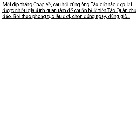
Mỗi dịp tháng Chạp về, câu hỏi cúng ông Táo giờ nào đẹp lại
được nhiều gia đình quan tâm để chuẩn bị lễ tiễn Táo Quân chu
đáo. Bởi theo phong tục lâu đời, chọn đúng ngày, đúng giờ...