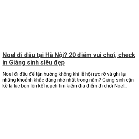
Noel đi đâu tại Hà Nội? 20 điểm vui chơi, check
in Giáng sinh siêu đẹp
Noel đi đâu để tận hưởng không khí lễ hội rực rỡ và ghi lại
những khoảnh khắc đáng nhớ nhất trong năm? Giáng sinh cận
kề là lúc bạn lên kế hoạch tìm kiếm địa điểm đi chơi Noel...