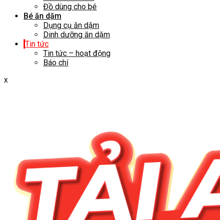
Đồ dùng cho bé
Bé ăn dặm
Dụng cụ ăn dặm
Dinh dưỡng ăn dặm
Tin tức
Tin tức – hoạt động
Báo chí
x