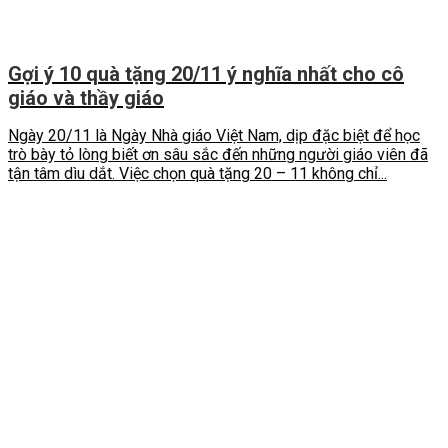
Gợi ý 10 quà tặng 20/11 ý nghĩa nhất cho cô
giáo và thầy giáo
Ngày 20/11 là Ngày Nhà giáo Việt Nam, dịp đặc biệt để học
trò bày tỏ lòng biết ơn sâu sắc đến những người giáo viên đã
tận tâm dìu dắt. Việc chọn quà tặng 20 – 11 không chỉ...