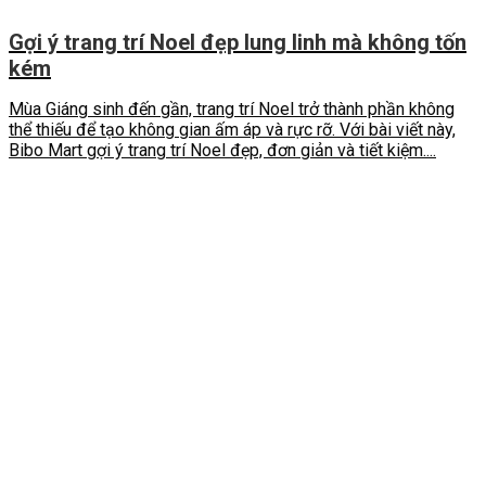
Gợi ý trang trí Noel đẹp lung linh mà không tốn
kém
Mùa Giáng sinh đến gần, trang trí Noel trở thành phần không
thể thiếu để tạo không gian ấm áp và rực rỡ. Với bài viết này,
Bibo Mart gợi ý trang trí Noel đẹp, đơn giản và tiết kiệm....