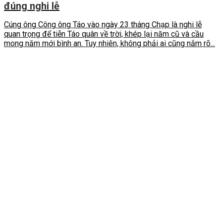
đúng nghi lễ
Cúng ông Công ông Táo vào ngày 23 tháng Chạp là nghi lễ
quan trọng để tiễn Táo quân về trời, khép lại năm cũ và cầu
mong năm mới bình an. Tuy nhiên, không phải ai cũng nắm rõ...