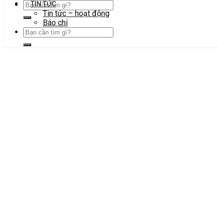
TIN TỨC
Tin tức – hoạt động
Báo chí