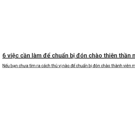
6 việc cần làm để chuẩn bị đón chào thiên thần 
Nếu bạn chưa tìm ra cách thú vị nào để chuẩn bị đón chào thành viên mớ