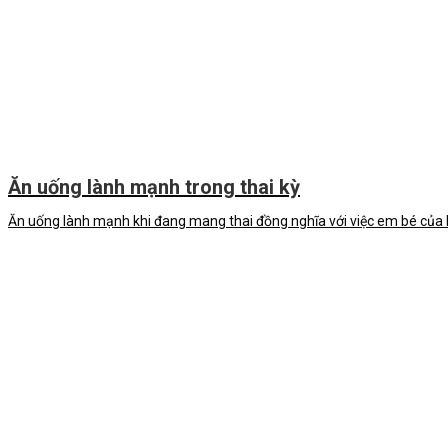
Ăn uống lành mạnh trong thai kỳ
Ăn uống lành mạnh khi đang mang thai đồng nghĩa với việc em bé của b