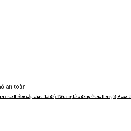
nở an toàn
 vì có thể bé sắp chào đời đấy! Nếu mẹ bầu đang ở các tháng 8, 9 của thai