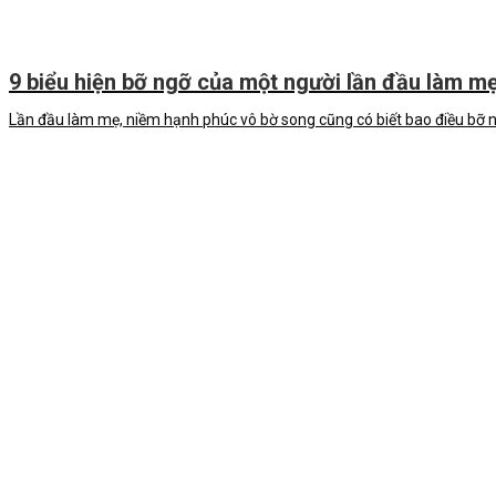
9 biểu hiện bỡ ngỡ của một người lần đầu làm m
Lần đầu làm mẹ, niềm hạnh phúc vô bờ song cũng có biết bao điều bỡ ngỡ