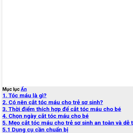
Mục lục
Ẩn
1. Tóc máu là gì?
2. Có nên cắt tóc máu cho trẻ sơ sinh?
3. Thời điểm thích hợp để cắt tóc máu cho bé
4. Chọn ngày cắt tóc máu cho bé
5. Mẹo cắt tóc máu cho trẻ sơ sinh an toàn và dễ 
5.1 Dụng cụ cần chuẩn bị