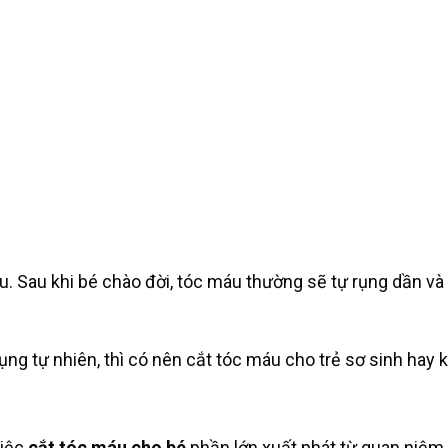
. Sau khi bé chào đời, tóc máu thường sẽ tự rụng dần và 
ng tự nhiên, thì có nên cắt tóc máu cho trẻ sơ sinh hay
Việc
cắt tóc máu cho bé
phần lớn xuất phát từ quan niệm 