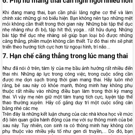
6. Phụ nữ mang thai cần nghỉ ngơi nhiều hơn
Khi đang mang thai, bạn cần phải lắng nghe cơ thể và làm
chính xác những gì nó biểu hiện. Bạn không nên tạo những mệt
mỏi không cần thiết trong thời gian này. Những bài tập thể dục
nhẹ nhàng như đi bộ, tập hít thở, yoga… rất hữu dụng. Những
bài tập thể dục nhẹ nhàng sẽ giúp bạn loại bỏ được những
căng thẳng, phiền muộn không cần thiết. Từ đó thai nhi sẽ phát
triển theo hướng tích cực hơn từ ngoại hình, trí não….
7. Hạn chế căng thẳng trong lúc mang thai
Như đã nói ở trên, tâm lý của mẹ bầu ảnh hưởng rất nhiều đến
thai nhi. Những áp lực trong công việc, trong cuộc sống cần
được mẹ dọn sạch trong thời gian mang thai. Hãy luôn nhớ
rằng, bé sau này có khỏe mạnh, thông minh hay không phụ
thuộc rất nhiều vào những điều bạn làm trong thời kỳ mang
thai. Vì vậy mẹ nên giữ một tâm trạng tích cực, luyện tập thể
thao thường xuyên. Hãy cố gắng duy trì một cuộc sống cân
bằng nhé các mẹ.
Trên đây là những kết luận chung của các nhà khoa học về mức
độ liên quan giữa hành động của mẹ với sự thông minh của bé
sau này. Tuy nhiên, con sinh ra có thông minh hay không còn
phụ thuộc vào nhiều yếu tố như gen di truyền,…. Do đó, bạn