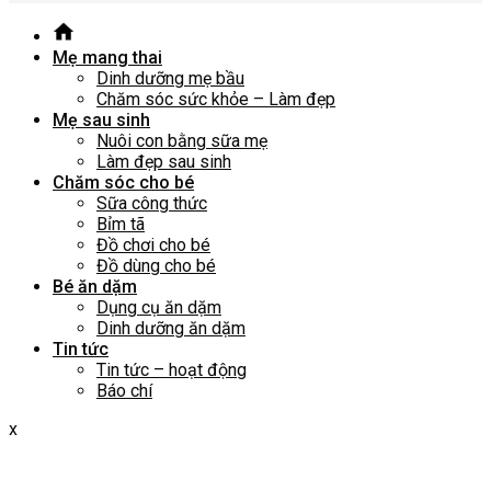
Mẹ mang thai
Dinh dưỡng mẹ bầu
Chăm sóc sức khỏe – Làm đẹp
Mẹ sau sinh
Nuôi con bằng sữa mẹ
Làm đẹp sau sinh
Chăm sóc cho bé
Sữa công thức
Bỉm tã
Đồ chơi cho bé
Đồ dùng cho bé
Bé ăn dặm
Dụng cụ ăn dặm
Dinh dưỡng ăn dặm
Tin tức
Tin tức – hoạt động
Báo chí
x