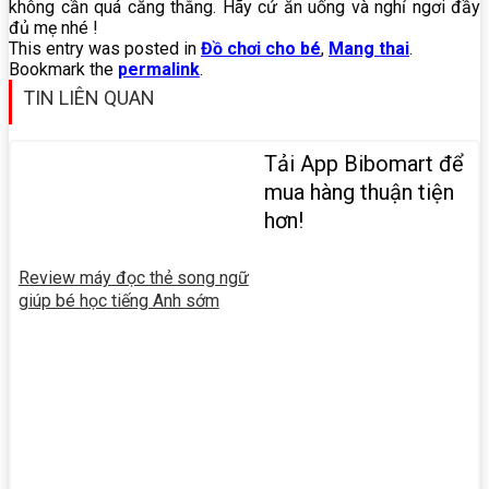
không cần quá căng thẳng. Hãy cứ ăn uống và nghỉ ngơi đầy
đủ mẹ nhé !
This entry was posted in
Đồ chơi cho bé
,
Mang thai
.
Bookmark the
permalink
.
TIN LIÊN QUAN
Tải App Bibomart để
mua hàng thuận tiện
hơn!
Review máy đọc thẻ song ngữ
giúp bé học tiếng Anh sớm