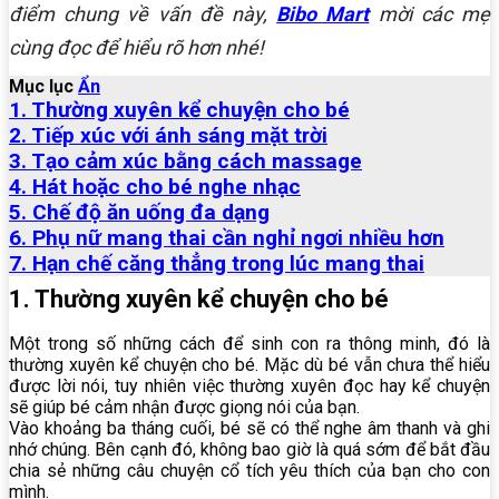
điểm chung về vấn đề này,
Bibo Mart
mời các mẹ
cùng đọc để hiểu rõ hơn nhé!
Mục lục
Ẩn
1. Thường xuyên kể chuyện cho bé
2. Tiếp xúc với ánh sáng mặt trời
3. Tạo cảm xúc bằng cách massage
4. Hát hoặc cho bé nghe nhạc
5. Chế độ ăn uống đa dạng
6. Phụ nữ mang thai cần nghỉ ngơi nhiều hơn
7. Hạn chế căng thẳng trong lúc mang thai
1. Thường xuyên kể chuyện cho bé
Một trong số những cách để sinh con ra thông minh, đó là
thường xuyên kể chuyện cho bé. Mặc dù bé vẫn chưa thể hiểu
được lời nói, tuy nhiên việc thường xuyên đọc hay kể chuyện
sẽ giúp bé cảm nhận được giọng nói của bạn.
Vào khoảng ba tháng cuối, bé sẽ có thể nghe âm thanh và ghi
nhớ chúng. Bên cạnh đó, không bao giờ là quá sớm để bắt đầu
chia sẻ những câu chuyện cổ tích yêu thích của bạn cho con
mình.