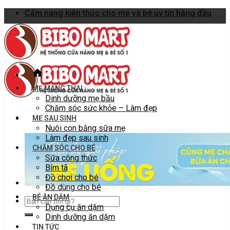
Skip
Cẩm nang kiến thức cho mẹ và bé uy tín hàng đầu
to
content
MẸ MANG THAI
Dinh dưỡng mẹ bầu
Chăm sóc sức khỏe – Làm đẹp
MẸ SAU SINH
Nuôi con bằng sữa mẹ
Làm đẹp sau sinh
CHĂM SÓC CHO BÉ
Sữa công thức
Bỉm tã
Đồ chơi cho bé
Đồ dùng cho bé
BÉ ĂN DẶM
Dụng cụ ăn dặm
Dinh dưỡng ăn dặm
TIN TỨC