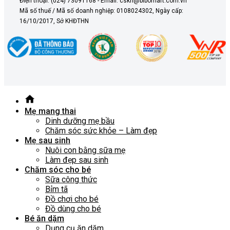
Điện thoại: (024) 73091168 - Email: cskh@bibomart.com.vn
Mã số thuế / Mã số doanh nghiệp: 0108024302, Ngày cấp:
16/10/2017, Sở KHĐTHN
Mẹ mang thai
Dinh dưỡng mẹ bầu
Chăm sóc sức khỏe – Làm đẹp
Mẹ sau sinh
Nuôi con bằng sữa mẹ
Làm đẹp sau sinh
Chăm sóc cho bé
Sữa công thức
Bỉm tã
Đồ chơi cho bé
Đồ dùng cho bé
Bé ăn dặm
Dụng cụ ăn dặm