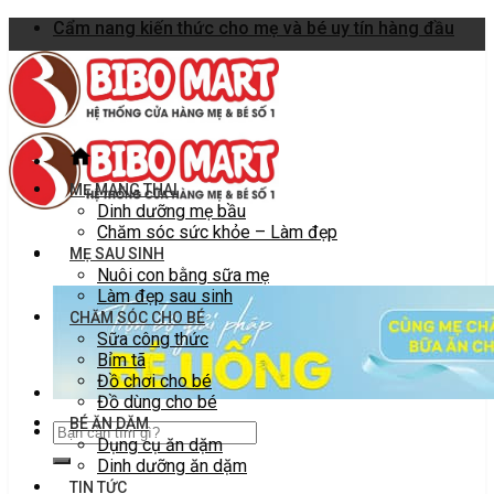
Skip
Cẩm nang kiến thức cho mẹ và bé uy tín hàng đầu
to
content
MẸ MANG THAI
Dinh dưỡng mẹ bầu
Chăm sóc sức khỏe – Làm đẹp
MẸ SAU SINH
Nuôi con bằng sữa mẹ
Làm đẹp sau sinh
CHĂM SÓC CHO BÉ
Sữa công thức
Bỉm tã
Đồ chơi cho bé
Đồ dùng cho bé
BÉ ĂN DẶM
Dụng cụ ăn dặm
Dinh dưỡng ăn dặm
TIN TỨC