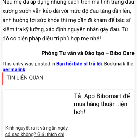
Nếu mẹ đã áp dụng những cách trên mà tình trạng đau
xương sườn vẫn kéo dài với mức độ đau tăng dần lên,
ảnh hưởng tới sức khỏe thì mẹ cần đi khám để bác sĩ
kiểm tra kỹ lưỡng, xác định nguyên nhân gây đau. Từ
đó có biện pháp điều trị phù hợp mẹ nhé!
Phòng Tư vấn và Đào tạo – Bibo Care
This entry was posted in
Bạn hỏi bác sĩ trả lời
. Bookmark the
permalink
.
TIN LIÊN QUAN
Tải App Bibomart để
mua hàng thuận tiện
hơn!
Kinh nguyệt ra ít và ngắn ngày
có sao không? Giải thích chi