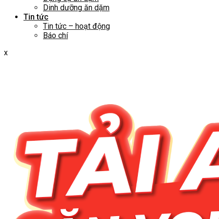
Dinh dưỡng ăn dặm
Tin tức
Tin tức – hoạt động
Báo chí
x