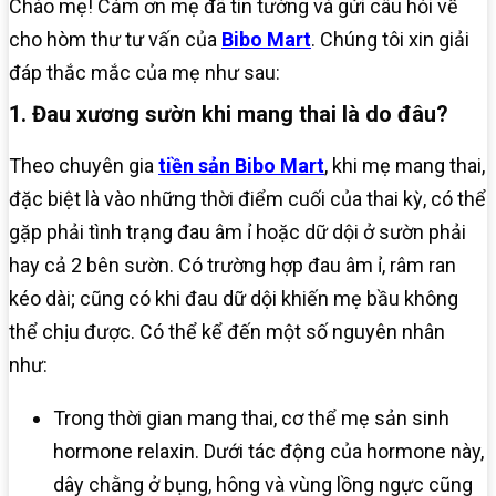
Chào mẹ! Cảm ơn mẹ đã tin tưởng và gửi câu hỏi về
cho hòm thư tư vấn của
Bibo Mart
. Chúng tôi xin giải
đáp thắc mắc của mẹ như sau:
1. Đau xương sườn khi mang thai là do đâu?
Theo chuyên gia
tiền sản Bibo Mart
, khi mẹ mang thai,
đặc biệt là vào những thời điểm cuối của thai kỳ, có thể
gặp phải tình trạng đau âm ỉ hoặc dữ dội ở sườn phải
hay cả 2 bên sườn. Có trường hợp đau âm ỉ, râm ran
kéo dài; cũng có khi đau dữ dội khiến mẹ bầu không
thể chịu được. Có thể kể đến một số nguyên nhân
như:
Trong thời gian mang thai, cơ thể mẹ sản sinh
hormone relaxin. Dưới tác động của hormone này,
dây chằng ở bụng, hông và vùng lồng ngực cũng