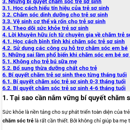
3. Những bí quyết chăm sóc trẻ sơ sinh
3.1. Học cách hiểu tín hiệu của trẻ sơ sinh
3.2. Chăm sóc dinh dưỡng cho trẻ sơ sinh
3.3. Vệ sinh cơ thể và rốn cho trẻ sơ sinh
3.4. Theo dõi sức khỏe trẻ sơ sinh
4. Lời khuyên hữu ích từ chuyên gia về chăm trẻ s
4.1. Học cách bình tĩnh khi chăm sóc trẻ sơ sinh
4.2. Sử dụng các công cụ hỗ trợ chăm sóc em bé
5. Những sai lầm phổ biến khi chăm sóc em bé sơ 
5.1. Không cho trẻ bú sữa mẹ
5.2. Bổ sung thừa dưỡng chất cho trẻ
6. Bí quyết chăm trẻ sơ sinh theo từng tháng tuổi
6.1. Bí quyết chăm sóc trẻ sơ sinh 0-3 tháng tuổi
6.2. Bí quyết chăm sóc trẻ sơ sinh 4-6 tháng tuổi
1. Tại sao cần nắm vững bí quyết chăm s
Sức khỏe là nền tảng cho sự phát triển toàn diện của trẻ
chăm sóc trẻ
là rất cần thiết. Bởi không chỉ giúp ba mẹ