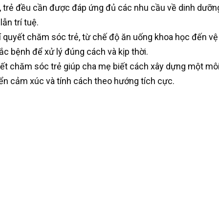
ời, trẻ đều cần được đáp ứng đủ các nhu cầu về dinh dưỡng
ẫn trí tuệ.
í quyết chăm sóc trẻ, từ chế độ ăn uống khoa học đến vệ s
c bệnh để xử lý đúng cách và kịp thời.
ết chăm sóc trẻ giúp cha mẹ biết cách xây dựng một mô
riển cảm xúc và tính cách theo hướng tích cực.