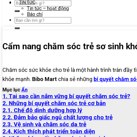
TIN TỨC
Tin tức – hoạt động
Báo chí
Cẩm nang chăm sóc trẻ sơ sinh kh
Chăm sóc sức khỏe cho trẻ là một hành trình tràn đầy 
khỏe mạnh.
Bibo Mart
chia sẻ những
bí quyết chăm só
Mục lục
Ẩn
1. Tại sao cần nắm vững bí quyết chăm sóc trẻ?
2. Những bí quyết chăm sóc trẻ cơ bản
2.1. Chế độ dinh dưỡng hợp lý
2.2. Đảm bảo giấc ngủ chất lượng cho trẻ
2.3. Vệ sinh và chăm sóc da trẻ
2.4. Kích thích phát triển toàn diện