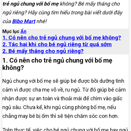
trẻ ngủ chung với bố mẹ
không? Bé mấy tháng cho
ngủ riêng? Hãy cùng tìm hiểu trong bài viết dưới đây
của
Bibo Mart
nhé!
Mục lục
Ẩn
1. Có nên cho trẻ ngủ chung với bố mẹ không?
2. Tác hại khi cho bé ngủ riêng từ quá sớm
2. Bé mấy tháng cho ngủ riêng?
1. Có nên cho trẻ ngủ chung với bố mẹ
không?
Ngủ chung với bố mẹ sẽ giúp bé được bồi dưỡng tình
cảm vì được cha mẹ vỗ về, ru ngủ. Từ đó giúp bé cảm
nhận được sự an toàn và thoải mái để chìm vào giấc
ngủ sâu. Chưa kể, khi ngủ cùng phòng bố mẹ, nếu
chẳng may bé bị ốm thì sẽ tiện chăm sóc con hơn.
Trên thực tế, việc cho bé ngủ chung với bố mẹ hay ngủ