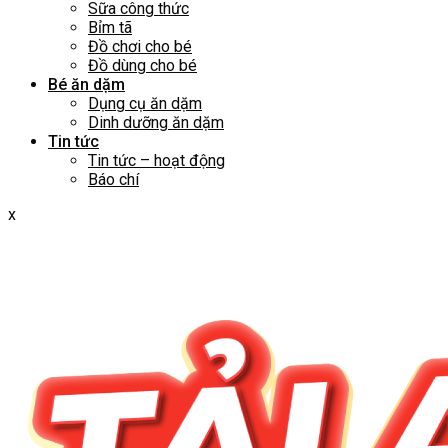
Sữa công thức
Bỉm tã
Đồ chơi cho bé
Đồ dùng cho bé
Bé ăn dặm
Dụng cụ ăn dặm
Dinh dưỡng ăn dặm
Tin tức
Tin tức – hoạt động
Báo chí
x