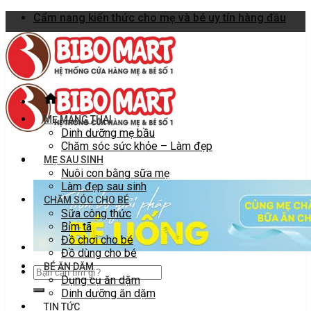
Skip
Cẩm nang kiến thức cho mẹ và bé uy tín hàng đầu
to
content
MẸ MANG THAI
Dinh dưỡng mẹ bầu
Chăm sóc sức khỏe – Làm đẹp
MẸ SAU SINH
Nuôi con bằng sữa mẹ
Làm đẹp sau sinh
CHĂM SÓC CHO BÉ
Sữa công thức
Bỉm tã
Đồ chơi cho bé
Đồ dùng cho bé
BÉ ĂN DẶM
Dụng cụ ăn dặm
Dinh dưỡng ăn dặm
TIN TỨC