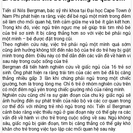
Tiến sĩ Nils Bergman, bác sỹ nhi khoa tại Đại học Cape Town ở
Nam Phi phát hiện ra rằng; việc để bé ngủ một mình trong đêm
sẽ làm cho mối quan hệ, tình cảm giữa mẹ và bé ít gắn kết hơn.
Trong khi đó, việc ngủ trên ngực mẹ sẽ giúp trái tim nhỏ bé
của trẻ sơ sinh ít bị căng thẳng hơn so với việc bé phải ngủ
một mình – bé được đặt trong cũi.
Theo nghiên cứu này, việc trẻ phải ngủ một mình quá sớm
cũng ảnh hưởng không tốt đến não bộ của trẻ do trẻ hay bị giật
mình trong đêm. Điều này có thể dẫn đến các vấn đề về hành vi
sau này trong cuộc sống của trẻ.
Bergman đã tiến hành nghiên cứu về giấc ngủ của 16 trẻ sơ
sinh. Ông phát hiện ra rằng trái tim của các em bé đã bị căng
thẳng nhiều gấp 3 lần khi chúng phải ngủ trong một chiếc
giường, hơn là trong lòng mẹ. Chỉ 6 trẻ ở nhóm nghiên cứu trên
có một đêm ngủ yên trong chiếc giường nhỏ của riêng mình.
Nghiên cứu cũng chỉ ra sự gián đoạn của chu kỳ giấc ngủ sẽ
ảnh hưởng đến sự phát triển của não bộ và các cơ quan trong
cơ thể đối với những trẻ nhỏ ngủ trong nôi. Tiến sĩ Bergman
cảnh báo rằng việc thiếu ngủ ở giai đoạn này có thể gây ra các
vấn đề về hành vi cho trẻ trong cuộc sống về sau. Ngủ không
sâu, giấc ngủ bị gián đoạn, tim bị căng thẳng có thể gây khó
khăn cho trẻ trong việc tạo lập các mối quan hệ sau này.