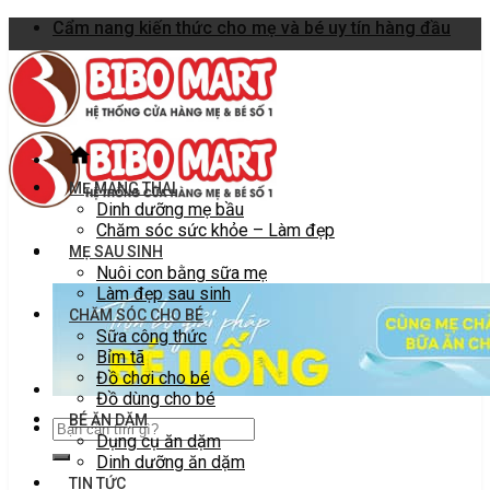
Skip
Cẩm nang kiến thức cho mẹ và bé uy tín hàng đầu
to
content
MẸ MANG THAI
Dinh dưỡng mẹ bầu
Chăm sóc sức khỏe – Làm đẹp
MẸ SAU SINH
Nuôi con bằng sữa mẹ
Làm đẹp sau sinh
CHĂM SÓC CHO BÉ
Sữa công thức
Bỉm tã
Đồ chơi cho bé
Đồ dùng cho bé
BÉ ĂN DẶM
Dụng cụ ăn dặm
Dinh dưỡng ăn dặm
TIN TỨC