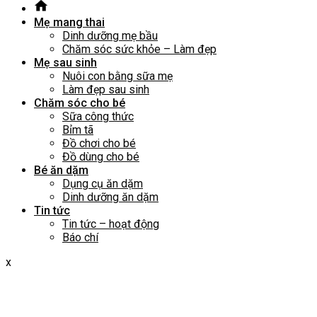
Mẹ mang thai
Dinh dưỡng mẹ bầu
Chăm sóc sức khỏe – Làm đẹp
Mẹ sau sinh
Nuôi con bằng sữa mẹ
Làm đẹp sau sinh
Chăm sóc cho bé
Sữa công thức
Bỉm tã
Đồ chơi cho bé
Đồ dùng cho bé
Bé ăn dặm
Dụng cụ ăn dặm
Dinh dưỡng ăn dặm
Tin tức
Tin tức – hoạt động
Báo chí
x